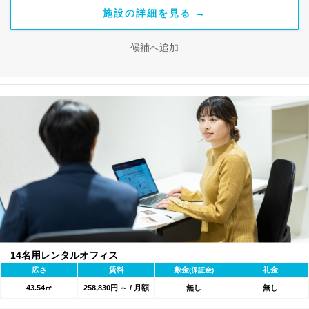
施設の詳細を見る →
候補へ追加
14名用レンタルオフィス
広さ
賃料
敷金
礼金
(保証金)
43.54㎡
258,830円 ～ / 月額
無し
無し