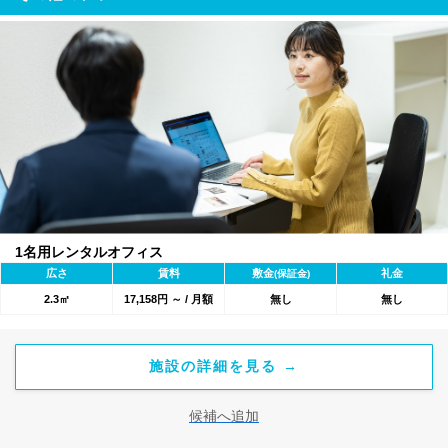
1名用レンタルオフィス
広さ
賃料
敷金
礼金
(保証金)
2.3㎡
17,158円 ～ / 月額
無し
無し
施設の詳細を見る →
候補へ追加