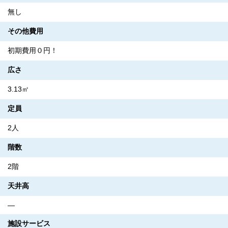
無し
その他費用
初期費用０円！
広さ
3.13㎡
定員
2人
階数
2階
天井高
―
施設サービス