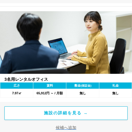
3名用レンタルオフィス
広さ
賃料
敷金
礼金
(保証金)
7.97㎡
65,912円 ～ / 月額
無し
無し
施設の詳細を見る →
候補へ追加