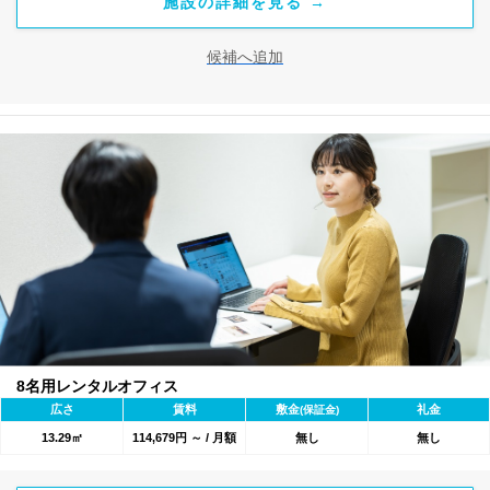
施設の詳細を見る →
候補へ追加
8名用レンタルオフィス
広さ
賃料
敷金
礼金
(保証金)
13.29㎡
114,679円 ～ / 月額
無し
無し