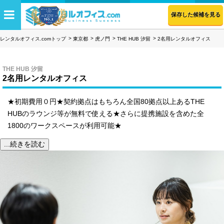
保存した候補を見る
レンタルオフィス.comトップ
東京都
虎ノ門
THE HUB 汐留
2名用レンタルオフィス
THE HUB 汐留
2名用レンタルオフィス
★初期費用０円★契約拠点はもちろん全国80拠点以上あるTHE
HUBのラウンジ等が無料で使える★さらに提携施設を含めた全
1800のワークスペースが利用可能★
...続きを読む