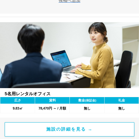
候補へ追加
5名用レンタルオフィス
広さ
賃料
敷金
礼金
(保証金)
9.83㎡
78,470円 ～ / 月額
無し
無し
施設の詳細を見る →