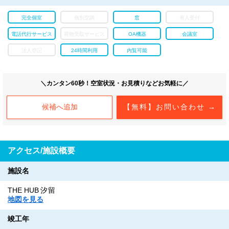
完全個室
個別空調
窓
有人受付
電話代行サービス
荷物受取サービス
OA機器
会議室
法人登記
24時間利用
内覧可能
＼カンタン60秒！空室状況・お見積りなどお気軽に／
候補へ追加
【無料】お問い合わせ →
アクセス/施設概要
施設名
THE HUB 汐留
地図を見る
竣工年