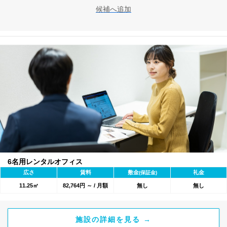
候補へ追加
6名用レンタルオフィス
広さ
賃料
敷金
礼金
(保証金)
11.25㎡
82,764円 ～ / 月額
無し
無し
施設の詳細を見る →