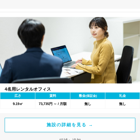
4名用レンタルオフィス
広さ
賃料
敷金
礼金
(保証金)
9.19㎡
73,735円 ～ / 月額
無し
無し
施設の詳細を見る →