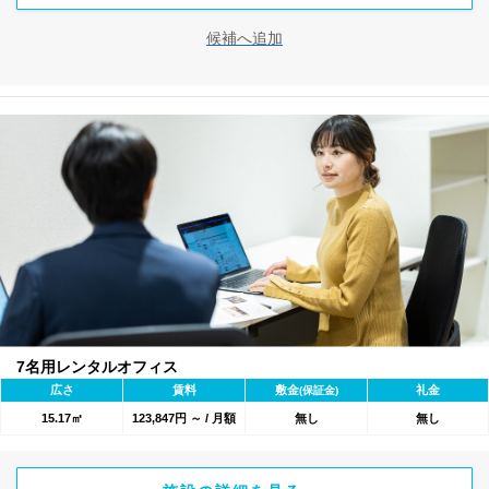
候補へ追加
7名用レンタルオフィス
広さ
賃料
敷金
礼金
(保証金)
15.17㎡
123,847円 ～ / 月額
無し
無し