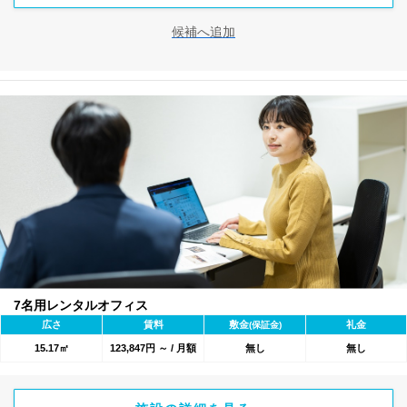
候補へ追加
7名用レンタルオフィス
広さ
賃料
敷金
礼金
(保証金)
15.17㎡
123,847円 ～ / 月額
無し
無し