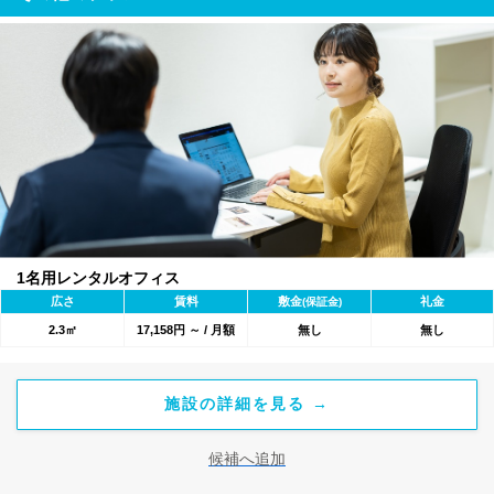
1名用レンタルオフィス
広さ
賃料
敷金
礼金
(保証金)
2.3㎡
17,158円 ～ / 月額
無し
無し
施設の詳細を見る →
候補へ追加