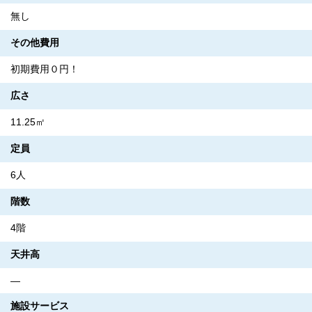
無し
その他費用
初期費用０円！
広さ
11.25㎡
定員
6人
階数
4階
天井高
―
施設サービス