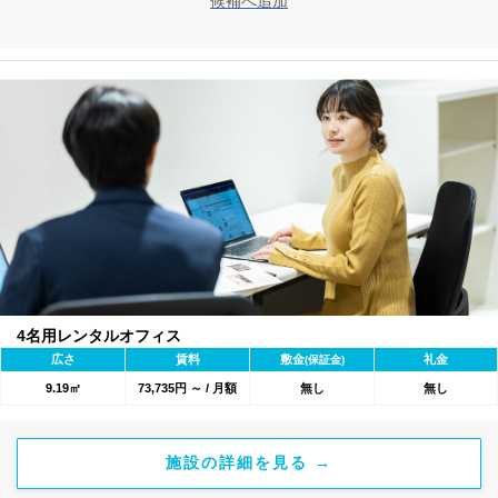
候補へ追加
4名用レンタルオフィス
広さ
賃料
敷金
礼金
(保証金)
9.19㎡
73,735円 ～ / 月額
無し
無し
施設の詳細を見る →