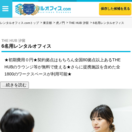
保存した候補を見る
レンタルオフィス.comトップ
東京都
虎ノ門
THE HUB 汐留
6名用レンタルオフィス
THE HUB 汐留
6名用レンタルオフィス
★初期費用０円★契約拠点はもちろん全国80拠点以上あるTHE
HUBのラウンジ等が無料で使える★さらに提携施設を含めた全
1800のワークスペースが利用可能★
...続きを読む