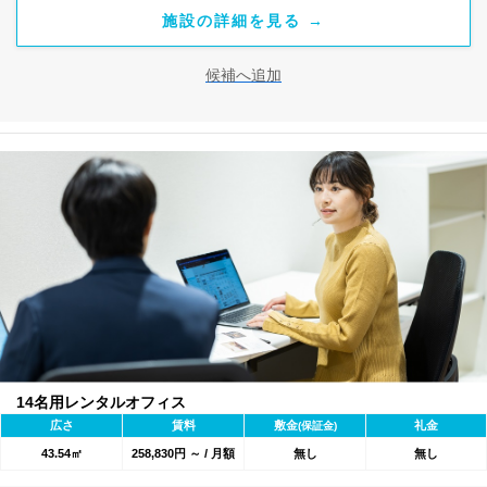
施設の詳細を見る →
候補へ追加
14名用レンタルオフィス
広さ
賃料
敷金
礼金
(保証金)
43.54㎡
258,830円 ～ / 月額
無し
無し