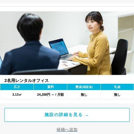
2名用レンタルオフィス
広さ
賃料
敷金
礼金
(保証金)
3.13㎡
24,288円 ～ / 月額
無し
無し
施設の詳細を見る →
候補へ追加