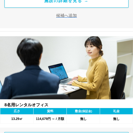
施設の詳細を見る →
候補へ追加
8名用レンタルオフィス
広さ
賃料
敷金
礼金
(保証金)
13.29㎡
114,679円 ～ / 月額
無し
無し