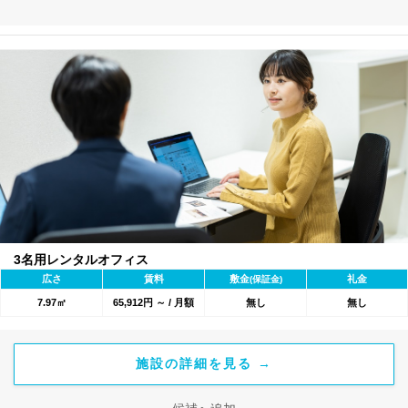
3名用レンタルオフィス
広さ
賃料
敷金
礼金
(保証金)
7.97㎡
65,912円 ～ / 月額
無し
無し
施設の詳細を見る →