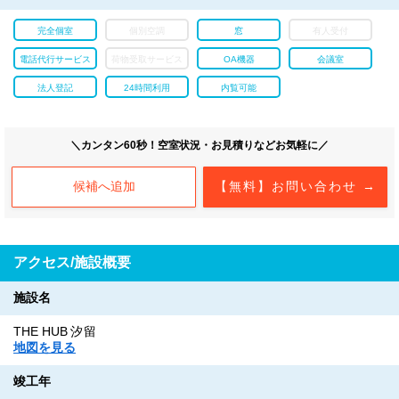
完全個室
個別空調
窓
有人受付
電話代行サービス
荷物受取サービス
OA機器
会議室
法人登記
24時間利用
内覧可能
＼カンタン60秒！空室状況・お見積りなどお気軽に／
候補へ追加
【無料】お問い合わせ →
アクセス/施設概要
施設名
THE HUB 汐留
地図を見る
竣工年