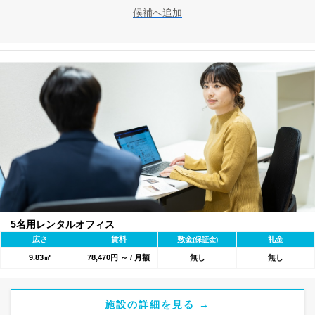
候補へ追加
5名用レンタルオフィス
広さ
賃料
敷金
礼金
(保証金)
9.83㎡
78,470円 ～ / 月額
無し
無し
施設の詳細を見る →