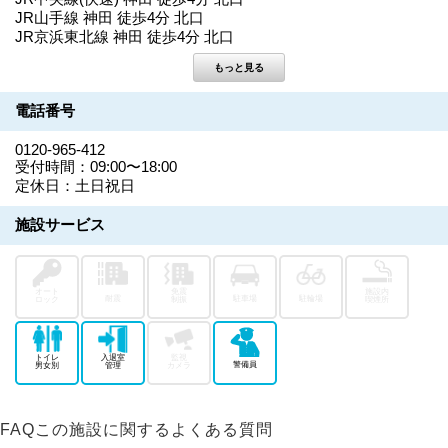
JR山手線 神田 徒歩4分 北口
JR京浜東北線 神田 徒歩4分 北口
電話番号
0120-965-412
受付時間：09:00〜18:00
定休日：土日祝日
施設サービス
オート
免震
施設内
耐震
駐車場
駐輪場
ロック
制振
喫煙所
トイレ
入退室
監視
警備員
男女別
管理
カメラ
FAQ
この施設に関するよくある質問