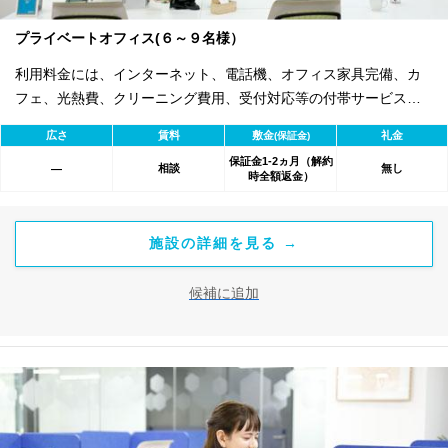
プライベートオフィス(６～９名様）
利用料金には、インターネット、電話機、オフィス家具完備、カ
フェ、光熱費、クリーニング費用、受付対応等の付帯サービスす
べて含まれ、追加料金不要です。 また適宜キャンペーン、契約期
広さ
賃料
敷金
礼金
(保証金)
間による割引特典あります。
保証金1-2ヵ月（解約
相談
無し
―
時全額返金）
施設の詳細を見る →
候補に追加