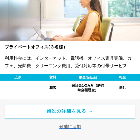
プライベートオフィス(３名様）
利用料金には、インターネット、電話機、オフィス家具完備、カ
フェ、光熱費、クリーニング費用、受付対応等の付帯サービスす
べて含まれ、追加料金不要です。 また適宜キャンペーン、契約期
広さ
賃料
敷金
礼金
(保証金)
間による割引特典あります。
保証金1-2ヵ月（解約
相談
無し
―
時全額返金）
施設の詳細を見る →
候補に追加