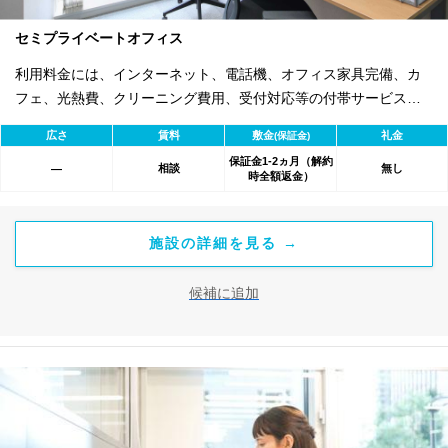
セミプライベートオフィス
利用料金には、インターネット、電話機、オフィス家具完備、カ
フェ、光熱費、クリーニング費用、受付対応等の付帯サービスす
べて含まれ、追加料金不要です。 また適宜キャンペーン、契約期
広さ
賃料
敷金
礼金
(保証金)
間による割引特典あります。
保証金1-2ヵ月（解約
相談
無し
―
時全額返金）
施設の詳細を見る →
候補に追加