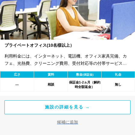
プライベートオフィス(10名様以上）
利用料金には、インターネット、電話機、オフィス家具完備、カ
フェ、光熱費、クリーニング費用、受付対応等の付帯サービスす
べて含まれ、追加料金不要です。 また適宜キャンペーン、契約期
広さ
賃料
敷金
礼金
(保証金)
間による割引特典あります。
保証金1-2ヵ月（解約
相談
無し
―
時全額返金）
施設の詳細を見る →
候補に追加