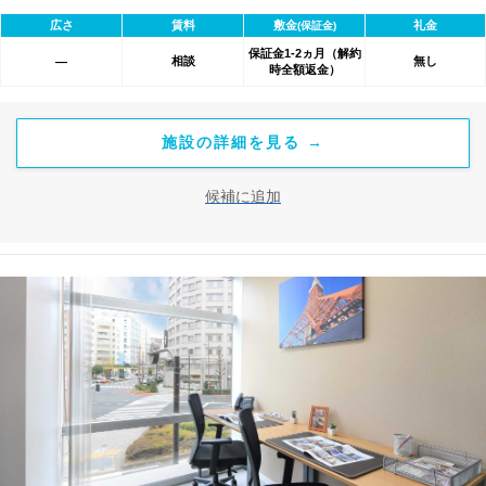
べて含まれ、追加料金不要です。 また適宜キャンペーン、契約期
広さ
賃料
敷金
礼金
(保証金)
間による割引特典あります。
保証金1-2ヵ月（解約
相談
無し
―
時全額返金）
施設の詳細を見る →
候補に追加