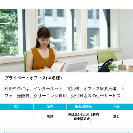
プライベートオフィス(４名様）
利用料金には、インターネット、電話機、オフィス家具完備、カ
フェ、光熱費、クリーニング費用、受付対応等の付帯サービスす
べて含まれ、追加料金不要です。 また適宜キャンペーン、契約期
広さ
賃料
敷金
礼金
(保証金)
間による割引特典あります。
保証金1-2ヵ月（解約
相談
無し
―
時全額返金）