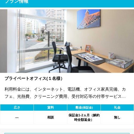
プラン情報
プライベートオフィス(１名様）
利用料金には、インターネット、電話機、オフィス家具完備、カ
フェ、光熱費、クリーニング費用、受付対応等の付帯サービスす
べて含まれ、追加料金不要です。 また適宜キャンペーン、契約期
広さ
賃料
敷金
礼金
(保証金)
間による割引特典あります。
保証金1-2ヵ月（解約
相談
無し
―
時全額返金）