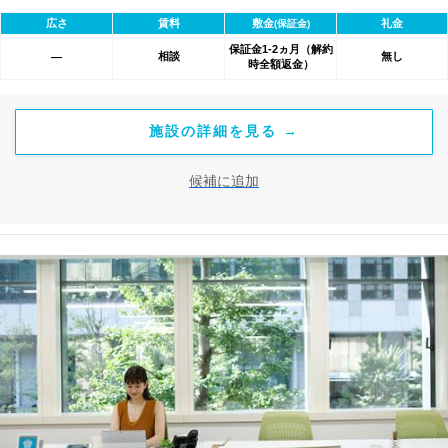
べて含まれ、追加料金不要です。 また適宜キャンペーン、契約期
広さ
賃料
敷金
礼金
(保証金)
間による割引特典あります。
保証金1-2ヵ月（解約
相談
無し
―
時全額返金）
施設の詳細を見る →
候補に追加