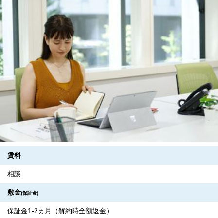
賃料
相談
敷金
(保証金)
保証金1-2ヵ月（解約時全額返金）