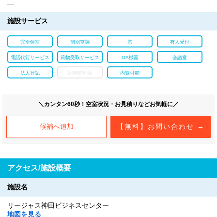
―
施設サービス
完全個室
個別空調
窓
有人受付
電話代行サービス
荷物受取サービス
OA機器
会議室
法人登記
24時間利用
内覧可能
＼カンタン60秒！空室状況・お見積りなどお気軽に／
候補へ追加
【無料】お問い合わせ →
アクセス/施設概要
施設名
リージャス神田ビジネスセンター
地図を見る