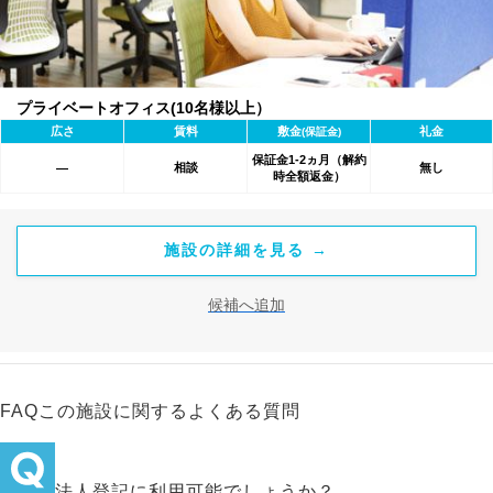
プライベートオフィス(10名様以上）
広さ
賃料
敷金
礼金
(保証金)
保証金1-2ヵ月（解約
相談
無し
―
時全額返金）
施設の詳細を見る →
候補へ追加
FAQ
この施設に関するよくある質問
法人登記に利用可能でしょうか？