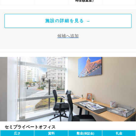
時全額返金）
施設の詳細を見る →
候補へ追加
セミプライベートオフィス
広さ
賃料
敷金
礼金
(保証金)