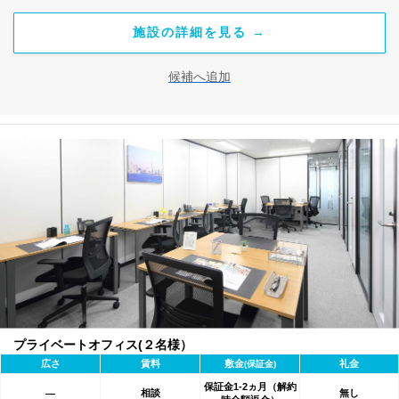
施設の詳細を見る →
候補へ追加
プライベートオフィス(２名様）
広さ
賃料
敷金
礼金
(保証金)
保証金1-2ヵ月（解約
相談
無し
―