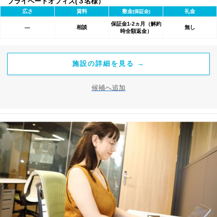
プライベートオフィス(３名様）
広さ
賃料
敷金
礼金
(保証金)
保証金1-2ヵ月（解約
相談
無し
―
時全額返金）
施設の詳細を見る →
候補へ追加