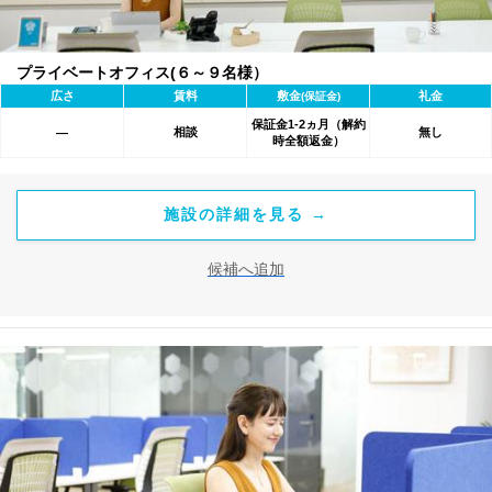
プライベートオフィス(６～９名様）
広さ
賃料
敷金
礼金
(保証金)
保証金1-2ヵ月（解約
相談
無し
―
時全額返金）
施設の詳細を見る →
候補へ追加