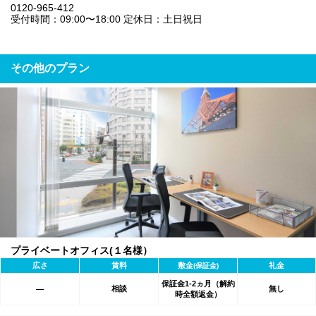
0120-965-412
受付時間：09:00〜18:00 定休日：土日祝日
その他のプラン
プライベートオフィス(１名様）
広さ
賃料
敷金
礼金
(保証金)
保証金1-2ヵ月（解約
相談
無し
―
時全額返金）