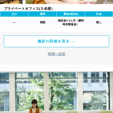
プライベートオフィス(５名様）
広さ
賃料
敷金
礼金
(保証金)
保証金1-2ヵ月（解約
相談
無し
―
時全額返金）
施設の詳細を見る →
候補へ追加