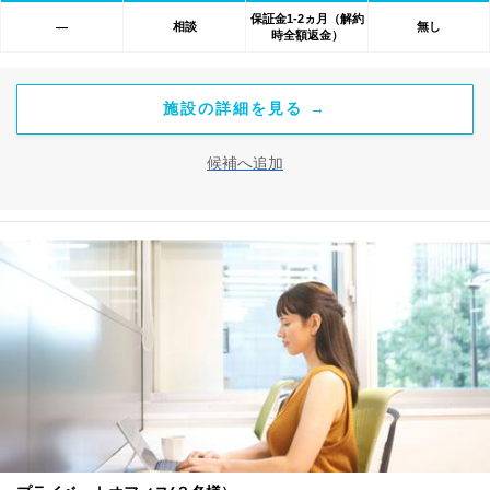
保証金1-2ヵ月（解約
相談
無し
―
時全額返金）
施設の詳細を見る →
候補へ追加