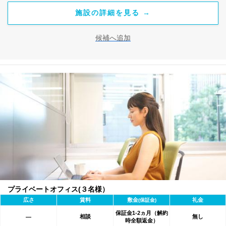
施設の詳細を見る →
候補へ追加
プライベートオフィス(３名様）
広さ
賃料
敷金
礼金
(保証金)
保証金1-2ヵ月（解約
相談
無し
―
時全額返金）