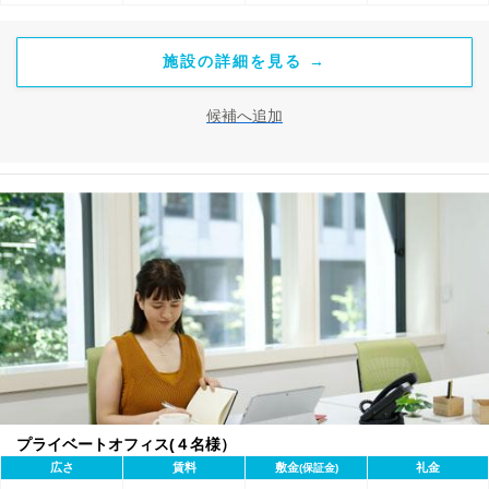
施設の詳細を見る →
候補へ追加
プライベートオフィス(４名様）
広さ
賃料
敷金
礼金
(保証金)