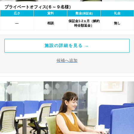
プライベートオフィス(６～９名様）
広さ
賃料
敷金
礼金
(保証金)
保証金1-2ヵ月（解約
相談
無し
―
時全額返金）
施設の詳細を見る →
候補へ追加