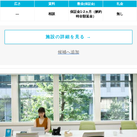
広さ
賃料
敷金
礼金
(保証金)
保証金1-2ヵ月（解約
相談
無し
―
時全額返金）
施設の詳細を見る →
候補へ追加