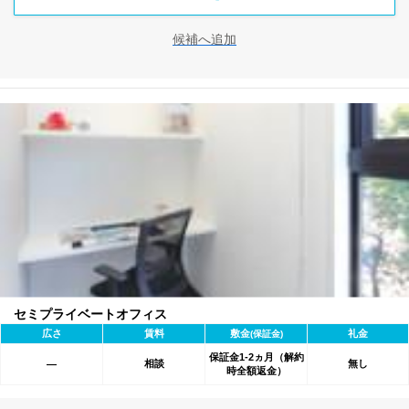
候補へ追加
セミプライベートオフィス
広さ
賃料
敷金
礼金
(保証金)
保証金1-2ヵ月（解約
相談
無し
―
時全額返金）