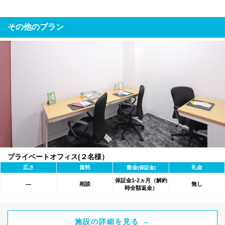
その他のプラン
プライベートオフィス(２名様）
広さ
賃料
敷金
礼金
(保証金)
保証金1-2ヵ月（解約
相談
無し
―
時全額返金）
施設の詳細を見る →