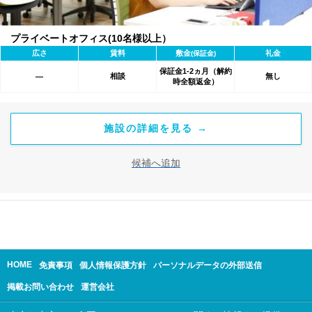
プライベートオフィス(10名様以上）
広さ
賃料
敷金
礼金
(保証金)
保証金1-2ヵ月（解約
相談
無し
―
時全額返金）
施設の詳細を見る →
候補へ追加
HOME
免責事項
個人情報保護方針
パーソナルデータの外部送信
掲載お問い合わせ
運営会社