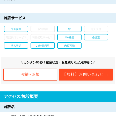
―
施設サービス
完全個室
個別空調
窓
有人受付
電話代行サービス
荷物受取サービス
OA機器
会議室
法人登記
24時間利用
内覧可能
＼カンタン60秒！空室状況・お見積りなどお気軽に／
候補へ追加
【無料】お問い合わせ →
アクセス/施設概要
施設名