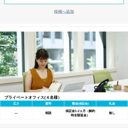
候補へ追加
プライベートオフィス(４名様）
広さ
賃料
敷金
礼金
(保証金)
保証金1-2ヵ月（解約
相談
無し
―
時全額返金）