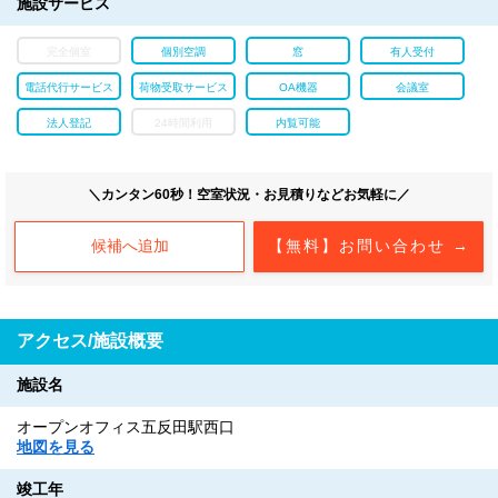
施設サービス
完全個室
個別空調
窓
有人受付
電話代行サービス
荷物受取サービス
OA機器
会議室
法人登記
24時間利用
内覧可能
＼カンタン60秒！空室状況・お見積りなどお気軽に／
候補へ追加
【無料】お問い合わせ →
アクセス/施設概要
施設名
オープンオフィス五反田駅西口
地図を見る
竣工年