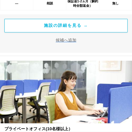
保証金1-2ヵ月（解約
相談
無し
―
時全額返金）
施設の詳細を見る →
候補へ追加
プライベートオフィス(10名様以上）