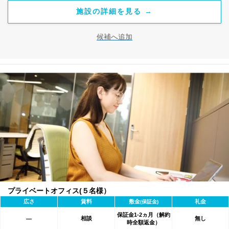
施設の詳細を見る →
候補へ追加
プライベートオフィス(５名様）
広さ
賃料
敷金
礼金
(保証金)
保証金1-2ヵ月（解約
相談
無し
―
時全額返金）