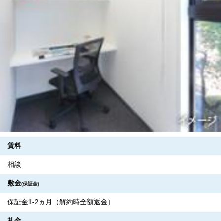
賃料
相談
敷金
(保証金)
保証金1-2ヵ月（解約時全額返金）
礼金