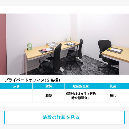
プライベートオフィス(２名様）
広さ
賃料
敷金
礼金
(保証金)
保証金1-2ヵ月（解約
相談
無し
―
時全額返金）
施設の詳細を見る →