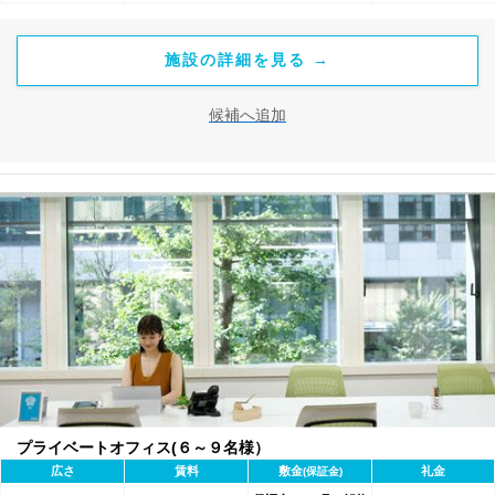
施設の詳細を見る →
候補へ追加
プライベートオフィス(６～９名様）
広さ
賃料
敷金
礼金
(保証金)