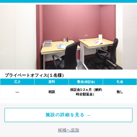
プライベートオフィス(１名様）
広さ
賃料
敷金
礼金
(保証金)
保証金1-2ヵ月（解約
相談
無し
―
時全額返金）
施設の詳細を見る →
候補へ追加