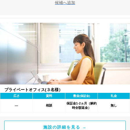
候補へ追加
プライベートオフィス(３名様）
広さ
賃料
敷金
礼金
(保証金)
保証金1-2ヵ月（解約
相談
無し
―
時全額返金）
施設の詳細を見る →