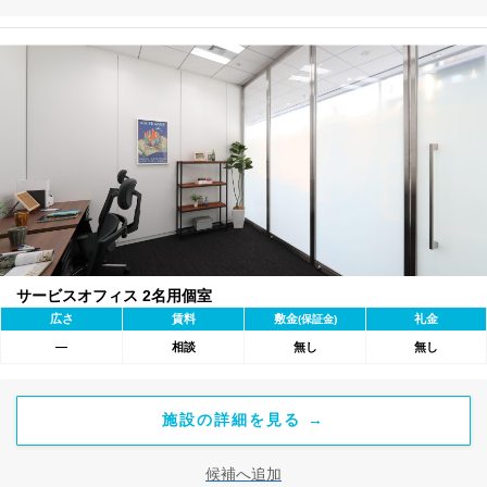
サービスオフィス 2名用個室
広さ
賃料
敷金
礼金
(保証金)
―
相談
無し
無し
施設の詳細を見る →
候補へ追加