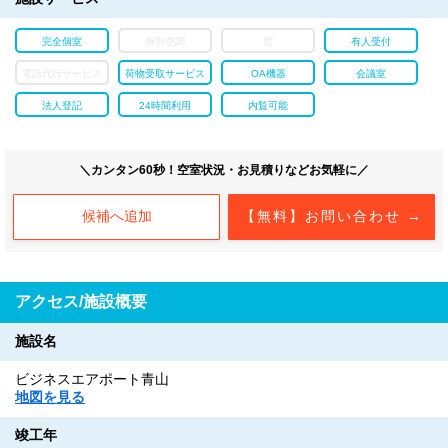
完全個室
個別空調
窓
有人受付
電話代行サービス
荷物受取サービス
OA機器
会議室
法人登記
24時間利用
内覧可能
＼カンタン60秒！空室状況・お見積りなどお気軽に／
候補へ追加
【無料】お問い合わせ →
アクセス/施設概要
施設名
ビジネスエアポート青山
地図を見る
竣工年