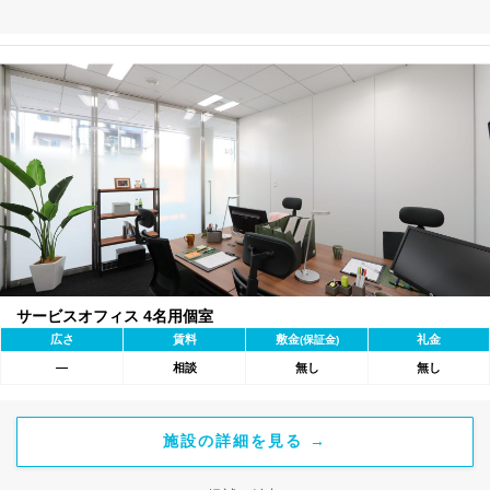
サービスオフィス 4名用個室
広さ
賃料
敷金
礼金
(保証金)
―
相談
無し
無し
施設の詳細を見る →