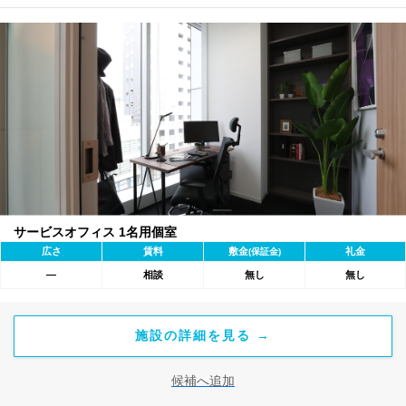
サービスオフィス 1名用個室
広さ
賃料
敷金
礼金
(保証金)
―
相談
無し
無し
施設の詳細を見る →
候補へ追加