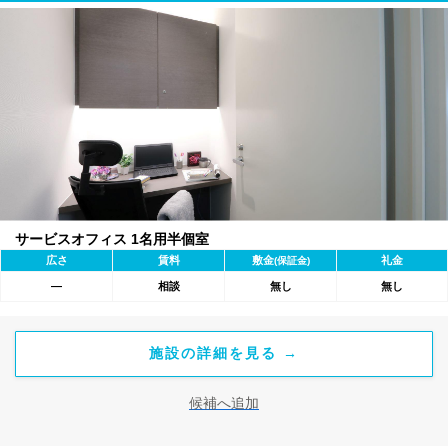
サービスオフィス 1名用半個室
広さ
賃料
敷金
礼金
(保証金)
―
相談
無し
無し
施設の詳細を見る →
候補へ追加