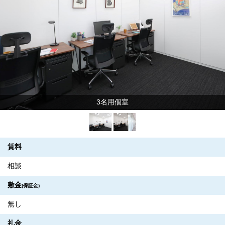
3名用個室
賃料
相談
敷金
(保証金)
無し
礼金