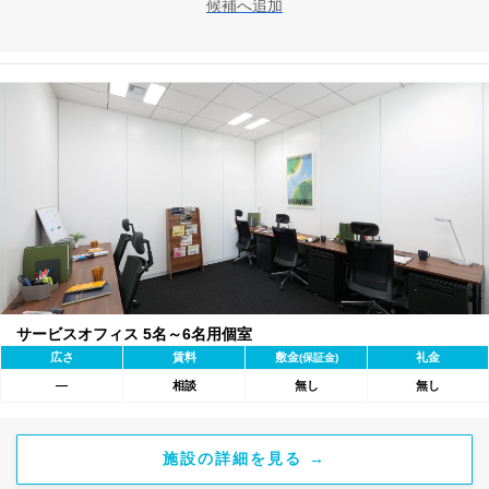
候補へ追加
サービスオフィス 5名～6名用個室
広さ
賃料
敷金
礼金
(保証金)
―
相談
無し
無し
施設の詳細を見る →