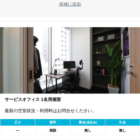
候補に追加
サービスオフィス 1名用個室
最新の空室状況・利用料はお問合せください。
広さ
賃料
敷金
礼金
(保証金)
―
相談
無し
無し