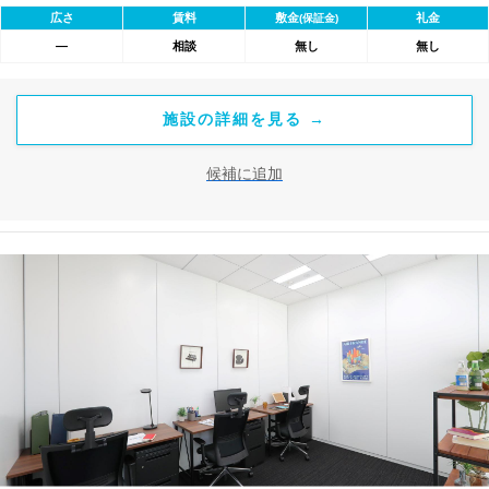
広さ
賃料
敷金
礼金
(保証金)
―
相談
無し
無し
施設の詳細を見る →
候補に追加