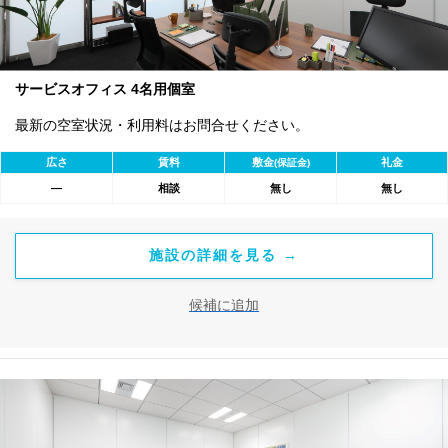
サービスオフィス 4名用個室
最新の空室状況・利用料はお問合せください。
広さ
賃料
敷金
礼金
(保証金)
―
相談
無し
無し
施設の詳細を見る →
候補に追加