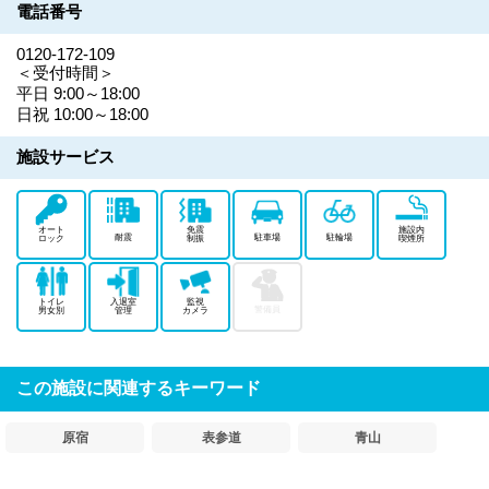
電話番号
0120-172-109
＜受付時間＞
平日 9:00～18:00
日祝 10:00～18:00
施設サービス
オート
免震
施設内
耐震
駐車場
駐輪場
ロック
制振
喫煙所
トイレ
入退室
監視
警備員
男女別
管理
カメラ
この施設に関連するキーワード
原宿
表参道
青山