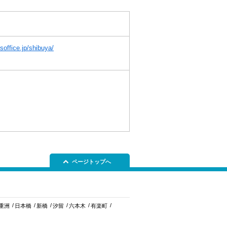
soffice.jp/shibuya/
ページトップへ
重洲
日本橋
新橋
汐留
六本木
有楽町