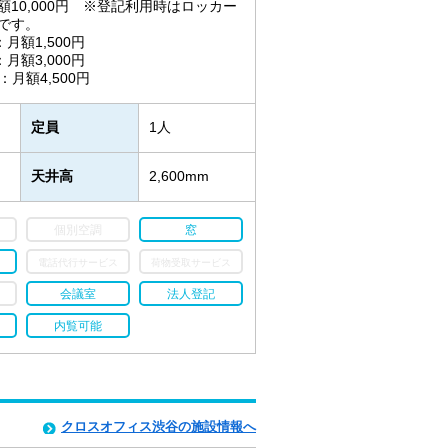
額10,000円 ※登記利用時はロッカー
です。
月額1,500円
月額3,000円
：月額4,500円
定員
1人
天井高
2,600mm
個別空調
窓
電話代行サービス
荷物受取サービス
会議室
法人登記
内覧可能
クロスオフィス渋谷の施設情報へ