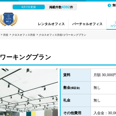
無
4392
8月7日更新
掲載件数
件
レンタルオフィス
バーチャルオフィス
コワ
渋谷
クロスオフィス渋谷
クロスオフィス渋谷/コワーキングプラン
コワーキングプラン
賃料
月額 30,000
敷金
無し
(保証金)
礼金
無し
その他費用
入会金：30,0