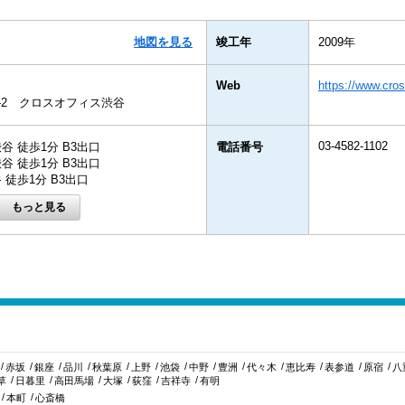
地図を見る
竣工年
2009年
Web
https://www.cros
2-2 クロスオフィス渋谷
03-4582-1102
谷 徒歩1分 B3出口
電話番号
谷 徒歩1分 B3出口
徒歩1分 B3出口
赤坂
銀座
品川
秋葉原
上野
池袋
中野
豊洲
代々木
恵比寿
表参道
原宿
八
草
日暮里
高田馬場
大塚
荻窪
吉祥寺
有明
本町
心斎橋