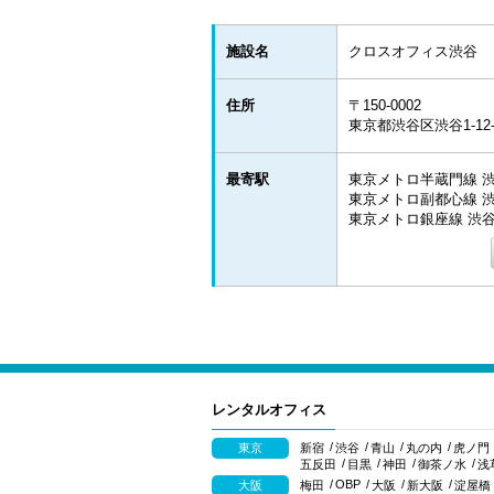
施設名
クロスオフィス渋谷
住所
〒150-0002
東京都渋谷区渋谷1-1
最寄駅
東京メトロ半蔵門線 渋
東京メトロ副都心線 渋
東京メトロ銀座線 渋谷 
レンタルオフィス
東京
新宿
渋谷
青山
丸の内
虎ノ門
五反田
目黒
神田
御茶ノ水
浅
OBP
大阪
梅田
大阪
新大阪
淀屋橋