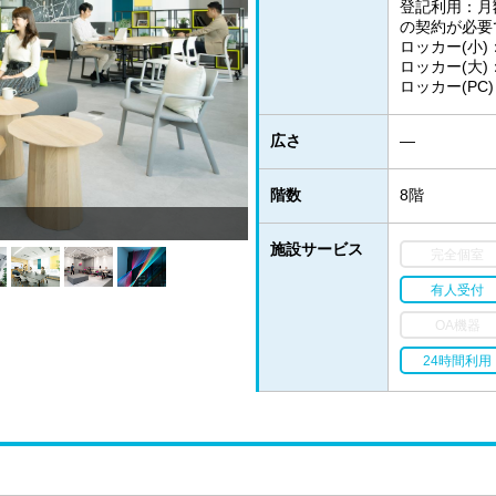
登記利用：月
の契約が必要
ロッカー(小)：
ロッカー(大)：
ロッカー(PC)
広さ
―
階数
8階
施設サービス
完全個室
有人受付
OA機器
24時間利用