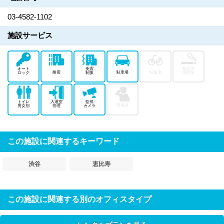
03-4582-1102
施設サービス
オート
免震
施設内
耐震
駐車場
駐輪場
ロック
制振
喫煙所
トイレ
入退室
監視
警備員
男女別
管理
カメラ
この施設に関連するキーワード
渋谷
恵比寿
この施設に関連する別のオフィスタイプ