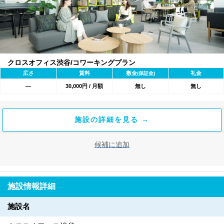
クロスオフィス渋谷/コワーキングプラン
広さ
賃料
敷金
礼金
(保証金)
―
30,000円 / 月額
無し
無し
施設の詳細を見る →
候補に追加
施設情報詳細
施設名