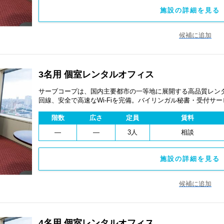
施設の詳細を見る 
候補に追加
3名用 個室レンタルオフィス
サーブコープは、国内主要都市の一等地に展開する高品質レンタ
回線、安全で高速なWi-Fiを完備。バイリンガル秘書・受付サ
費用を抑え、会議室やコワーキングスペースも利用可能。最短
階数
広さ
定員
賃料
ます。
―
―
3人
相談
施設の詳細を見る 
候補に追加
4名用 個室レンタルオフィス