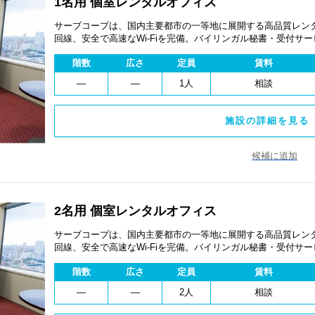
1名用 個室レンタルオフィス
サーブコープは、国内主要都市の一等地に展開する高品質レンタ
回線、安全で高速なWi-Fiを完備。バイリンガル秘書・受付サ
費用を抑え、会議室やコワーキングスペースも利用可能。最短
階数
広さ
定員
賃料
ます。
―
―
1人
相談
施設の詳細を見る 
候補に追加
2名用 個室レンタルオフィス
サーブコープは、国内主要都市の一等地に展開する高品質レンタ
回線、安全で高速なWi-Fiを完備。バイリンガル秘書・受付サ
費用を抑え、会議室やコワーキングスペースも利用可能。最短
階数
広さ
定員
賃料
ます。
―
―
2人
相談