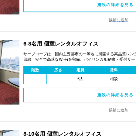
施設の詳細を見る 
候補に追加
6-8名用 個室レンタルオフィス
サーブコープは、国内主要都市の一等地に展開する高品質レンタ
回線、安全で高速なWi-Fiを完備。バイリンガル秘書・受付サ
費用を抑え、会議室やコワーキングスペースも利用可能。最短
階数
広さ
定員
賃料
ます。
―
―
6人
相談
施設の詳細を見る 
候補に追加
8-10名用 個室レンタルオフィス