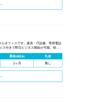
→
ルオフィスです。家具・IT設備、専用電話
ービス付きで即日ビジネス開始が可能。初期
1ヶ月から契約でき、柔軟な働き方に対応し
敷金
礼金
(保証金)
1ヶ月
無し
→