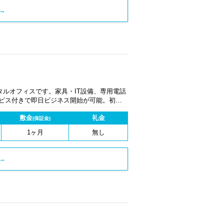
→
ルオフィスです。家具・IT設備、専用電話
ービス付きで即日ビジネス開始が可能。初期
1ヶ月から契約でき、柔軟な働き方に対応し
敷金
礼金
(保証金)
1ヶ月
無し
→