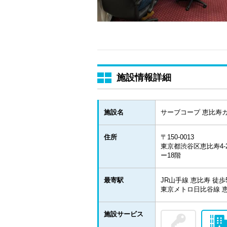
施設情報詳細
施設名
サーブコープ 恵比寿
住所
〒150-0013
東京都渋谷区恵比寿4-
ー18階
最寄駅
JR山手線 恵比寿 徒
東京メトロ日比谷線 恵
施設サービス