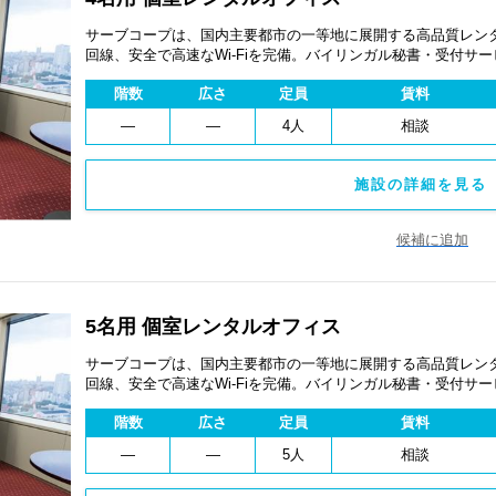
サーブコープは、国内主要都市の一等地に展開する高品質レンタ
回線、安全で高速なWi-Fiを完備。バイリンガル秘書・受付サ
費用を抑え、会議室やコワーキングスペースも利用可能。最短
階数
広さ
定員
賃料
ます。
―
―
4人
相談
施設の詳細を見る 
候補に追加
5名用 個室レンタルオフィス
サーブコープは、国内主要都市の一等地に展開する高品質レンタ
回線、安全で高速なWi-Fiを完備。バイリンガル秘書・受付サ
費用を抑え、会議室やコワーキングスペースも利用可能。最短
階数
広さ
定員
賃料
ます。
―
―
5人
相談