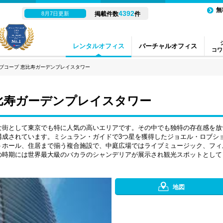
無
4392
8月7日更新
掲載件数
件
レンタルオフィス
バーチャルオフィス
コワ
ブコープ 恵比寿ガーデンプレイスタワー
比寿ガーデンプレイスタワー
な街として東京でも特に人気の高いエリアです。その中でも独特の存在感を放
構成されています。ミシュラン・ガイドで3つ星を獲得したジョエル・ロブシ
トホール、住居まで揃う複合施設で、中庭広場ではライブミュージック、フィ
の時期には世界最大級のバカラのシャンデリアが展示され観光スポットとして
地図