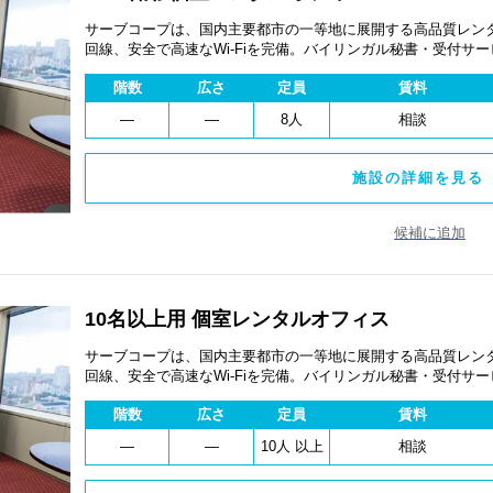
サーブコープは、国内主要都市の一等地に展開する高品質レンタ
回線、安全で高速なWi-Fiを完備。バイリンガル秘書・受付サ
費用を抑え、会議室やコワーキングスペースも利用可能。最短
階数
広さ
定員
賃料
ます。
―
―
8人
相談
施設の詳細を見る 
候補に追加
10名以上用 個室レンタルオフィス
サーブコープは、国内主要都市の一等地に展開する高品質レンタ
回線、安全で高速なWi-Fiを完備。バイリンガル秘書・受付サ
費用を抑え、会議室やコワーキングスペースも利用可能。最短
階数
広さ
定員
賃料
ます。
―
―
10人 以上
相談