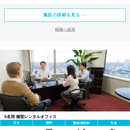
施設の詳細を見る →
候補へ追加
5名用 個室レンタルオフィス
広さ
賃料
敷金
礼金
(保証金)