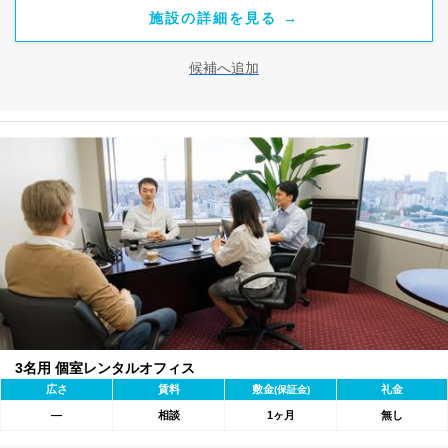
施設の詳細を見る →
候補へ追加
3名用 個室レンタルオフィス
広さ
賃料
敷金
礼金
(保証金)
―
相談
1ヶ月
無し