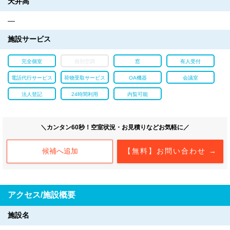
天井高
―
施設サービス
完全個室
個別空調
窓
有人受付
電話代行サービス
荷物受取サービス
OA機器
会議室
法人登記
24時間利用
内覧可能
＼カンタン60秒！空室状況・お見積りなどお気軽に／
候補へ追加
【無料】お問い合わせ →
アクセス/施設概要
施設名