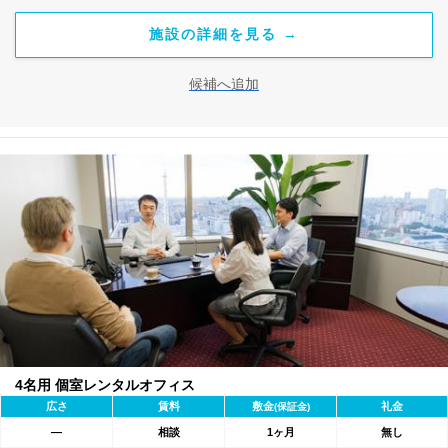
施設の詳細を見る →
候補へ追加
4名用 個室レンタルオフィス
広さ
賃料
敷金
礼金
(保証金)
―
相談
1ヶ月
無し