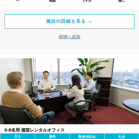
―
相談
1ヶ月
無し
施設の詳細を見る →
候補へ追加
6-8名用 個室レンタルオフィス
広さ
賃料
敷金
礼金
(保証金)