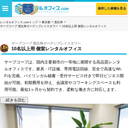
保存した候補を見る
レンタルオフィス.comトップ
東京都
恵比寿
サーブコープ 恵比寿ガーデンプレイスタワー
10名以上用 個室レンタルオフィス
サーブコープ 恵比寿ガーデンプレイスタワー
10名以上用 個室レンタルオフィス
サーブコープは、国内主要都市の一等地に展開する高品質レンタ
ルオフィスです。家具・IT設備、専用電話回線、安全で高速なWi-
Fiを完備。バイリンガル秘書・受付サービス付きで即日ビジネス開
始が可能。初期費用を抑え、会議室やコワーキングスペースも利
用可能。最短1ヶ月から契約でき、柔軟な働き方に対応します。
...続きを読む