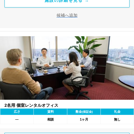
施設の詳細を見る →
候補へ追加
2名用 個室レンタルオフィス
広さ
賃料
敷金
礼金
(保証金)
―
相談
1ヶ月
無し