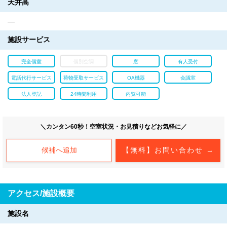
天井高
―
施設サービス
完全個室
個別空調
窓
有人受付
電話代行サービス
荷物受取サービス
OA機器
会議室
法人登記
24時間利用
内覧可能
＼カンタン60秒！空室状況・お見積りなどお気軽に／
候補へ追加
【無料】お問い合わせ →
アクセス/施設概要
施設名