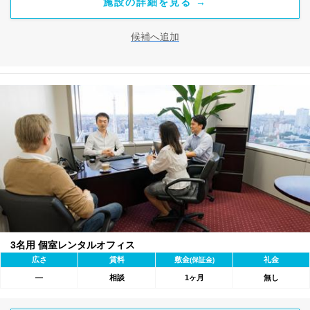
施設の詳細を見る →
候補へ追加
3名用 個室レンタルオフィス
広さ
賃料
敷金
礼金
(保証金)
―
相談
1ヶ月
無し