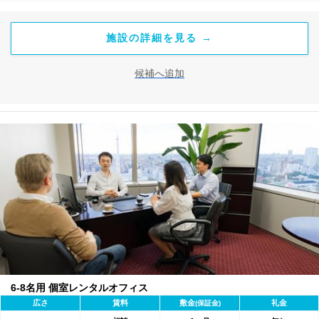
施設の詳細を見る →
候補へ追加
6-8名用 個室レンタルオフィス
広さ
賃料
敷金
礼金
(保証金)