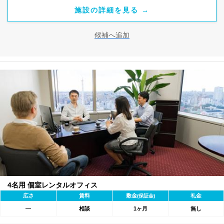
施設の詳細を見る →
候補へ追加
4名用 個室レンタルオフィス
広さ
賃料
敷金
礼金
(保証金)
―
相談
1ヶ月
無し