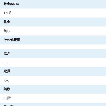
敷金
(保証金)
1ヶ月
礼金
無し
その他費用
広さ
―
定員
2人
階数
32階