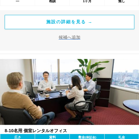
―
相談
1ヶ月
無し
施設の詳細を見る →
候補へ追加
8-10名用 個室レンタルオフィス
広さ
賃料
敷金
礼金
(保証金)