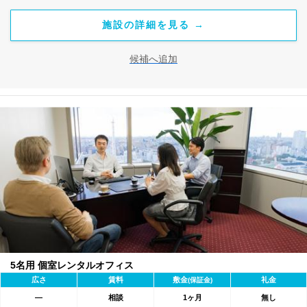
施設の詳細を見る →
候補へ追加
5名用 個室レンタルオフィス
広さ
賃料
敷金
礼金
(保証金)
―
相談
1ヶ月
無し