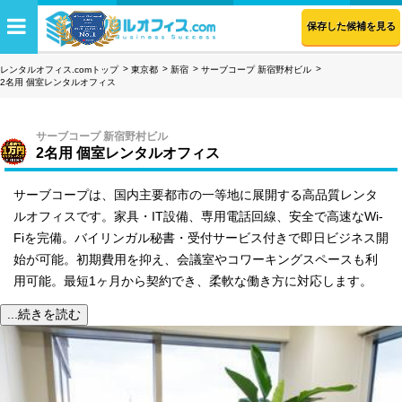
保存した候補を見る
レンタルオフィス.comトップ
東京都
新宿
サーブコープ 新宿野村ビル
2名用 個室レンタルオフィス
サーブコープ 新宿野村ビル
2名用 個室レンタルオフィス
サーブコープは、国内主要都市の一等地に展開する高品質レンタ
ルオフィスです。家具・IT設備、専用電話回線、安全で高速なWi-
Fiを完備。バイリンガル秘書・受付サービス付きで即日ビジネス開
始が可能。初期費用を抑え、会議室やコワーキングスペースも利
用可能。最短1ヶ月から契約でき、柔軟な働き方に対応します。
...続きを読む