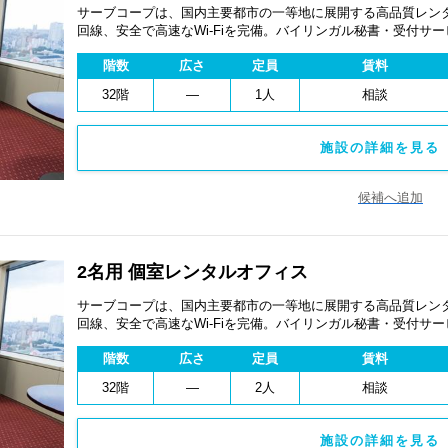
サーブコープは、国内主要都市の一等地に展開する高品質レンタ
回線、安全で高速なWi-Fiを完備。バイリンガル秘書・受付サ
費用を抑え、会議室やコワーキングスペースも利用可能。最短
階数
広さ
定員
賃料
ます。
32階
―
1人
相談
施設の詳細を見る 
候補へ追加
2名用 個室レンタルオフィス
サーブコープは、国内主要都市の一等地に展開する高品質レンタ
回線、安全で高速なWi-Fiを完備。バイリンガル秘書・受付サ
費用を抑え、会議室やコワーキングスペースも利用可能。最短
階数
広さ
定員
賃料
ます。
32階
―
2人
相談
施設の詳細を見る 