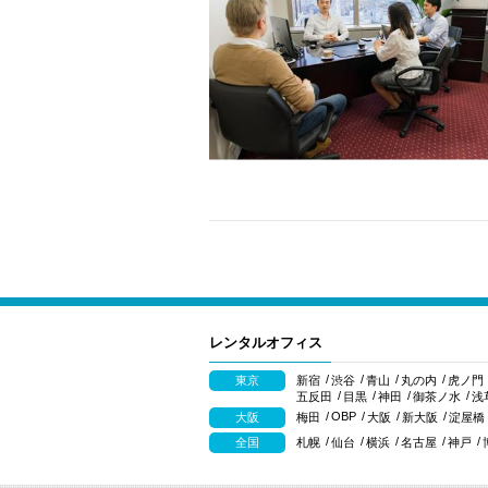
レンタルオフィス
東京
新宿
渋谷
青山
丸の内
虎ノ門
五反田
目黒
神田
御茶ノ水
浅
OBP
大阪
梅田
大阪
新大阪
淀屋橋
全国
札幌
仙台
横浜
名古屋
神戸