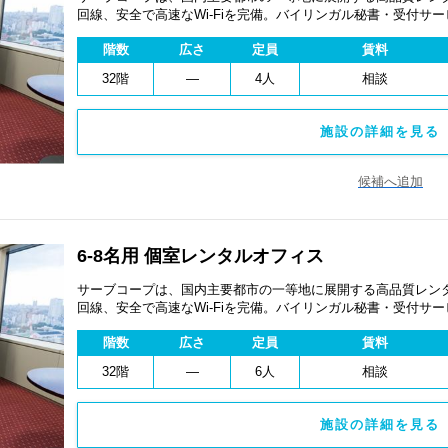
回線、安全で高速なWi-Fiを完備。バイリンガル秘書・受付サ
費用を抑え、会議室やコワーキングスペースも利用可能。最短
階数
広さ
定員
賃料
ます。
32階
―
4人
相談
施設の詳細を見る 
候補へ追加
6-8名用 個室レンタルオフィス
サーブコープは、国内主要都市の一等地に展開する高品質レンタ
回線、安全で高速なWi-Fiを完備。バイリンガル秘書・受付サ
費用を抑え、会議室やコワーキングスペースも利用可能。最短
階数
広さ
定員
賃料
ます。
32階
―
6人
相談
施設の詳細を見る 