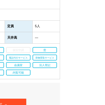
定員
5人
天井高
―
個別空調
窓
電話代行サービス
荷物受取サービス
会議室
法人登記
内覧可能
せ →