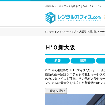
全国のレンタルオフィスを検索できるポータルサイト
レンタルオフィス.comトップ
大阪府
新大阪
Ｈ¹
Ｈ¹Ｏ新大阪
新築
耐震
2021年7月開業のH¹O（エイチワンオ
最新の生体認証システムを搭載しキーレスや
のカスタマイズも可能。その他有人受付サー
ンシャルの最大化を追求した新時代のオフ
...続きを読む