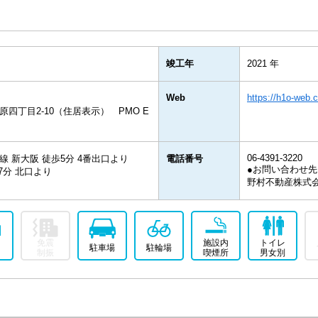
竣工年
2021 年
Web
https://h1o-web.c
四丁目2-10（住居表示） PMO E
06-4391-3220
 新大阪 徒歩5分 4番出口より
電話番号
●お問い合わせ先
7分 北口より
野村不動産株式
免震
施設内
トイレ
駐車場
駐輪場
制振
喫煙所
男女別