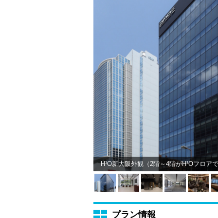
H¹O新大阪外観（2階～4階がH¹Oフロア
プラン情報