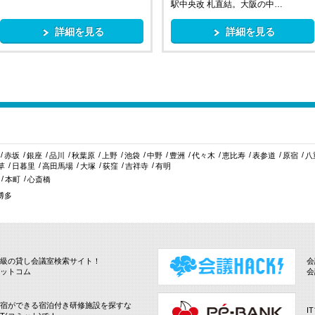
駅中央改 札直結。大阪の中…
詳細を見る
詳細を見る
赤坂
銀座
品川
秋葉原
上野
池袋
中野
豊洲
代々木
恵比寿
表参道
原宿
八
草
日暮里
高田馬場
大塚
荻窪
吉祥寺
有明
本町
心斎橋
博多
級の貸し会議室検索サイト！
会
ットコム
会
宿ができる宿泊付き研修施設を探すな
I