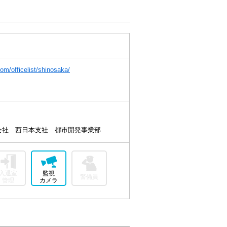
om/officelist/shinosaka/
会社 西日本支社 都市開発事業部
入退室
監視
警備員
管理
カメラ