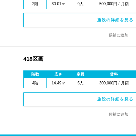
2階
30.01㎡
9人
500,000円 / 月額
施設の詳細を見る 
候補に追加
418区画
階数
広さ
定員
賃料
4階
14.49㎡
5人
300,000円 / 月額
施設の詳細を見る 
候補に追加