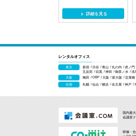
詳細を見る
レンタルオフィス
東京
新宿
渋谷
青山
丸の内
虎ノ門
五反田
目黒
神田
御茶ノ水
浅
OBP
大阪
梅田
大阪
新大阪
淀屋橋
全国
札幌
仙台
横浜
名古屋
神戸
国内最大
会議室ド
研修・合