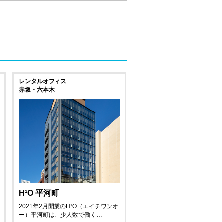
レンタルオフィス
赤坂・六本木
H¹O 平河町
2021年2月開業のH¹O（エイチワンオ
ー）平河町は、少人数で働く…