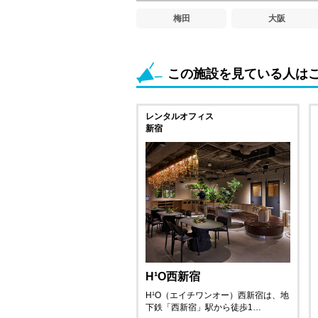
梅田
大阪
この施設を見ている人は
レンタルオフィス
新宿
H¹O西新宿
H¹O（エイチワンオー）西新宿は、地
下鉄「西新宿」駅から徒歩1…