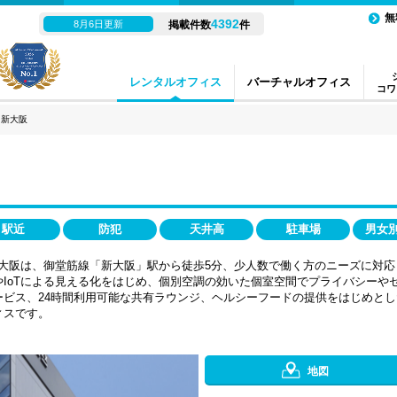
無
4392
8月6日更新
掲載件数
件
レンタルオフィス
バーチャルオフィス
コワ
Ｏ新大阪
駅近
防犯
天井高
駐車場
男女
ー）新大阪は、御堂筋線「新大阪」駅から徒歩5分、少人数で働く方のニーズに対
IoTによる見える化をはじめ、個別空調の効いた個室空間でプライバシーや
ビス、24時間利用可能な共有ラウンジ、ヘルシーフードの提供をはじめとし
ィスです。
地図