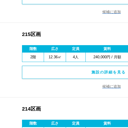
候補に追加
215区画
階数
広さ
定員
賃料
2階
12.36㎡
4人
240,000円 / 月額
施設の詳細を見る 
候補に追加
214区画
階数
広さ
定員
賃料