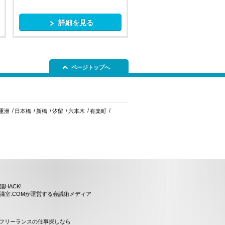
詳細を見る
ページトップへ
重洲
日本橋
新橋
汐留
六本木
有楽町
議HACK!
議室.COMが運営する会議術メディア
Tフリーランスの仕事探しなら