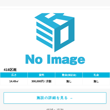
418区画
広さ
賃料
敷金
礼金
(保証金)
14.49㎡
300,000円 / 月額
無し
無し
施設の詳細を見る →