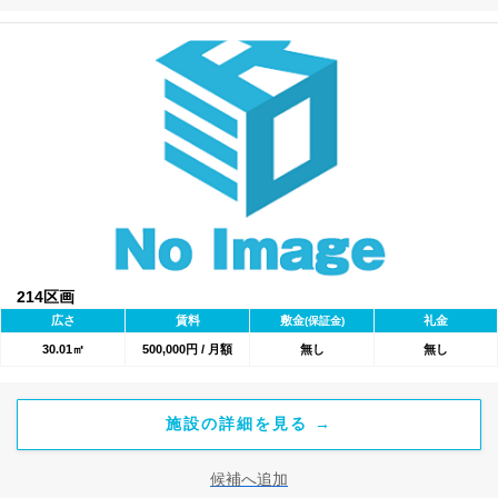
214区画
広さ
賃料
敷金
礼金
(保証金)
30.01㎡
500,000円 / 月額
無し
無し
施設の詳細を見る →
候補へ追加