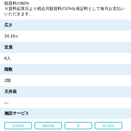
額賃料の80%
※賃料起算日より税込月額賃料の1%を保証料として毎月お支払い
いただきます。
広さ
24.18㎡
定員
8人
階数
2階
天井高
―
施設サービス
完全個室
個別空調
窓
有人受付