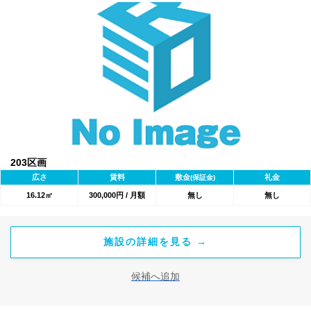
203区画
広さ
賃料
敷金
礼金
(保証金)
16.12㎡
300,000円 / 月額
無し
無し
施設の詳細を見る →
候補へ追加