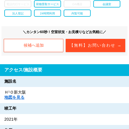
電話代行サービス
荷物受取サービス
OA機器
会議室
法人登記
24時間利用
内覧可能
＼カンタン60秒！空室状況・お見積りなどお気軽に／
候補へ追加
【無料】お問い合わせ →
アクセス/施設概要
施設名
Ｈ¹Ｏ新大阪
地図を見る
竣工年
2021年