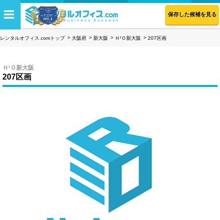
保存した候補を見る
レンタルオフィス.comトップ
大阪府
新大阪
Ｈ¹Ｏ新大阪
207区画
Ｈ¹Ｏ新大阪
207区画