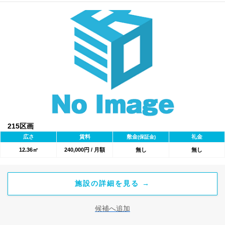
215区画
広さ
賃料
敷金
礼金
(保証金)
12.36㎡
240,000円 / 月額
無し
無し
施設の詳細を見る →
候補へ追加