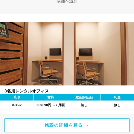
候補へ追加
3名用レンタルオフィス
広さ
賃料
敷金
礼金
(保証金)
8.35㎡
118,690円 ～ / 月額
無し
無し
施設の詳細を見る →