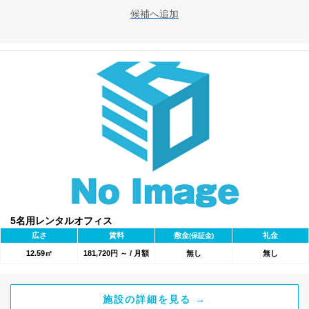
候補へ追加
5名用レンタルオフィス
広さ
賃料
敷金
礼金
(保証金)
12.59㎡
181,720円 ～ / 月額
無し
無し
施設の詳細を見る →