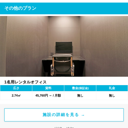
その他のプラン
1名用レンタルオフィス
広さ
賃料
敷金
礼金
(保証金)
2.74㎡
45,760円 ～ / 月額
無し
無し
施設の詳細を見る →