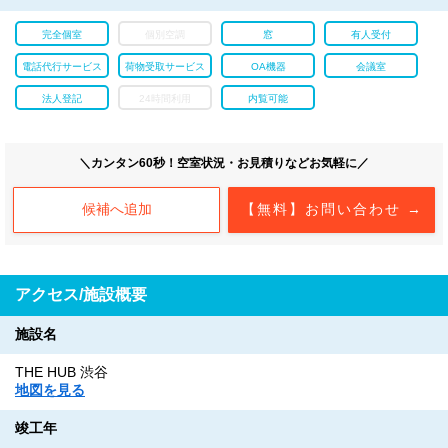
完全個室
個別空調
窓
有人受付
電話代行サービス
荷物受取サービス
OA機器
会議室
法人登記
24時間利用
内覧可能
＼カンタン60秒！空室状況・お見積りなどお気軽に／
候補へ追加
【無料】お問い合わせ →
アクセス/施設概要
施設名
THE HUB 渋谷
地図を見る
竣工年