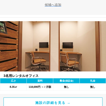
候補へ追加
3名用レンタルオフィス
広さ
賃料
敷金
礼金
(保証金)
8.35㎡
118,690円 ～ / 月額
無し
無し
施設の詳細を見る →