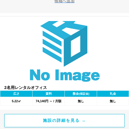
候補へ追加
2名用レンタルオフィス
広さ
賃料
敷金
礼金
(保証金)
5.22㎡
74,140円 ～ / 月額
無し
無し
施設の詳細を見る →