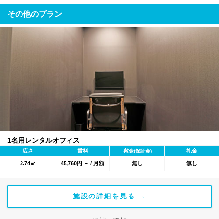
その他のプラン
1名用レンタルオフィス
広さ
賃料
敷金
礼金
(保証金)
2.74㎡
45,760円 ～ / 月額
無し
無し
施設の詳細を見る →