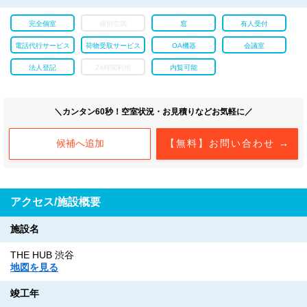
完全個室
個別空調
窓
有人受付
電話代行サービス
荷物受取サービス
OA機器
会議室
法人登記
24時間利用
内覧可能
＼カンタン60秒！空室状況・お見積りなどお気軽に／
候補へ追加
【無料】お問い合わせ →
アクセス/施設概要
施設名
THE HUB 渋谷
地図を見る
竣工年