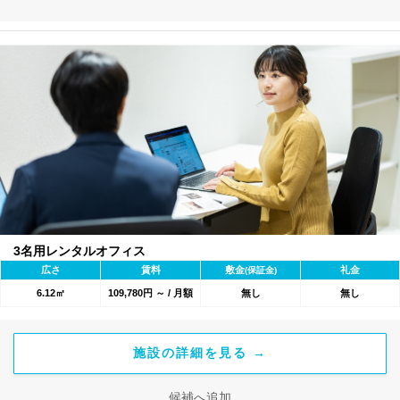
3名用レンタルオフィス
広さ
賃料
敷金
礼金
(保証金)
6.12㎡
109,780円 ～ / 月額
無し
無し
施設の詳細を見る →
候補へ追加