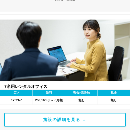
7名用レンタルオフィス
広さ
賃料
敷金
礼金
(保証金)
17.23㎡
259,160円 ～ / 月額
無し
無し
施設の詳細を見る →