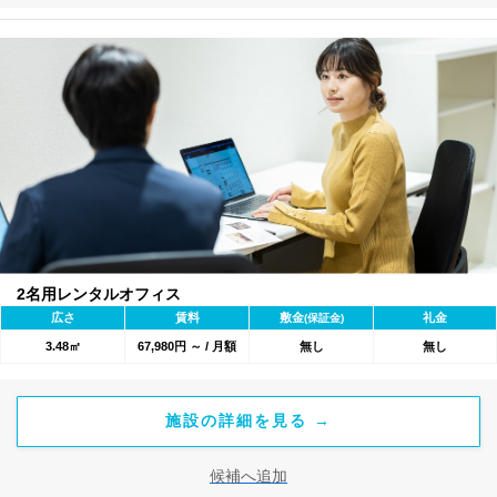
2名用レンタルオフィス
広さ
賃料
敷金
礼金
(保証金)
3.48㎡
67,980円 ～ / 月額
無し
無し
施設の詳細を見る →
候補へ追加