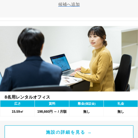
候補へ追加
8名用レンタルオフィス
広さ
賃料
敷金
礼金
(保証金)
15.59㎡
198,660円 ～ / 月額
無し
無し
施設の詳細を見る →