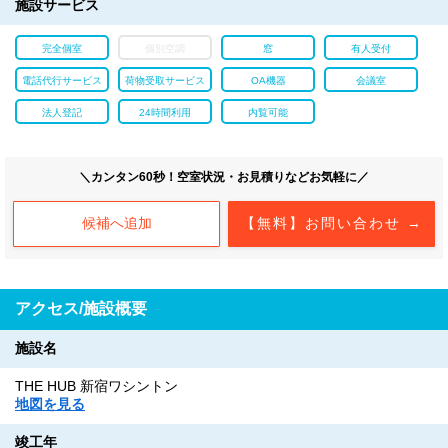
施設サービス
完全個室
個別空調
窓
有人受付
電話代行サービス
荷物受取サービス
OA機器
会議室
法人登記
24時間利用
内覧可能
＼カンタン60秒！空室状況・お見積りなどお気軽に／
候補へ追加
【無料】お問い合わせ →
アクセス/施設概要
施設名
THE HUB 新宿ワシントン
地図を見る
竣工年