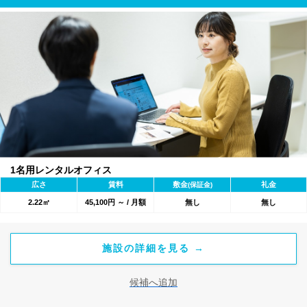
1名用レンタルオフィス
広さ
賃料
敷金
礼金
(保証金)
2.22㎡
45,100円 ～ / 月額
無し
無し
施設の詳細を見る →
候補へ追加