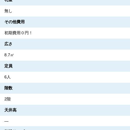
無し
その他費用
初期費用０円！
広さ
8.7㎡
定員
6人
階数
2階
天井高
―