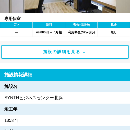
専用個室
広さ
賃料
敷金
礼金
(保証金)
―
49,800円 ～ / 月額
利用料金の2ヶ月分
無し
施設の詳細を見る →
施設情報詳細
施設名
SYNTHビジネスセンター北浜
竣工年
1993 年