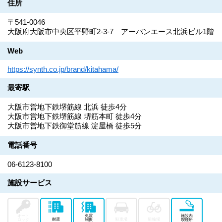
住所
〒541-0046
大阪府大阪市中央区平野町2-3-7 アーバンエース北浜ビル1階
Web
https://synth.co.jp/brand/kitahama/
最寄駅
大阪市営地下鉄堺筋線 北浜 徒歩4分
大阪市営地下鉄堺筋線 堺筋本町 徒歩4分
大阪市営地下鉄御堂筋線 淀屋橋 徒歩5分
電話番号
06-6123-8100
施設サービス
オート
免震
施設内
耐震
駐車場
駐輪場
ロック
制振
喫煙所