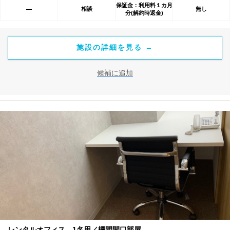
保証金：利用料１カ月
相談
無し
―
分(解約時返金)
施設の詳細を見る →
候補に追加
レンタルオフィス 1名用／欄間開口部屋