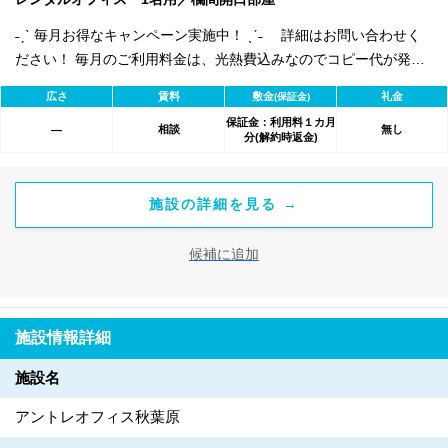
˗ˏˋ 毎月お得なキャンペーン実施中！ ˎˊ˗ 詳細はお問い合わせく
ださい！ 毎月のご利用料金は、光熱費込みなのでコピー代が発生
しなければ 基本的には毎月定額でご利用可能です。 オプションで
広さ
賃料
敷金
礼金
(保証金)
電話秘書・登記代行・共用FAXレンタルなどが可能！
保証金：利用料１カ月
相談
無し
―
分(解約時返金)
施設の詳細を見る →
候補に追加
施設情報詳細
施設名
アントレオフィス秋葉原