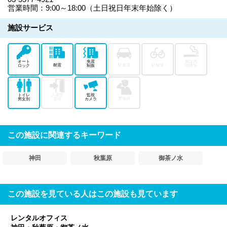
営業時間：9:00～18:00（土日祝日年末年始除く）
施設サービス
オート
免震
施設内
耐震
駐車場
駐輪場
ロック
制振
喫煙所
トイレ
入退室
監視
警備員
男女別
管理
カメラ
この施設に関連するキーワード
神田
秋葉原
御茶ノ水
この施設を見ている人はこの施設も見ています
レンタルオフィス