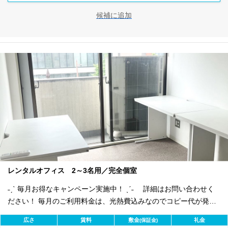
候補に追加
レンタルオフィス 2～3名用／完全個室
˗ˏˋ 毎月お得なキャンペーン実施中！ ˎˊ˗ 詳細はお問い合わせく
ださい！ 毎月のご利用料金は、光熱費込みなのでコピー代が発生
しなければ 基本的には毎月定額でご利用可能です。 オプションで
広さ
賃料
敷金
礼金
(保証金)
電話秘書・登記代行・共用FAXレンタルなどが可能！