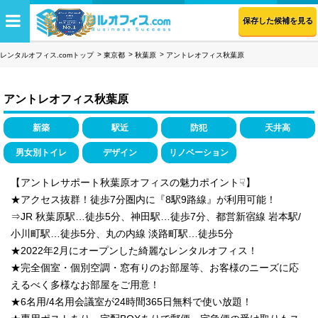
保存した候補を見る
レンタルオフィス.comトップ
東京都
秋葉原
アントレオフィス秋葉原
アントレオフィス秋葉原
新築
駅近
防犯
天井高
男女別トイレ
デザイン
リノベーション
【アントレサポート秋葉原オフィスの魅力ポイント☟】
★アクセス抜群！徒歩7分圏内に『8駅9路線』が利用可能！
⇒JR 秋葉原駅…徒歩5分、神田駅…徒歩7分、都営新宿線 岩本駅/
小川町駅…徒歩5分、丸の内線 淡路町駅…徒歩5分
★2022年2月にオープンした綺麗なレンタルオフィス！
★完全個室・個別空調・窓有りのお部屋等、お客様のニーズに応
えるべく多様なお部屋をご用意！
★6名用/4名用会議室が24時間365日無料で使い放題！