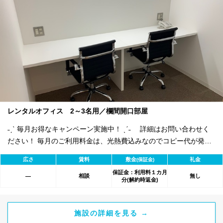
レンタルオフィス 2～3名用／欄間開口部屋
˗ˏˋ 毎月お得なキャンペーン実施中！ ˎˊ˗ 詳細はお問い合わせく
ださい！ 毎月のご利用料金は、光熱費込みなのでコピー代が発生
しなければ 基本的には毎月定額でご利用可能です。 オプションで
広さ
賃料
敷金
礼金
(保証金)
電話秘書・登記代行・共用FAXレンタルなどが可能！
保証金：利用料１カ月
相談
無し
―
分(解約時返金)
施設の詳細を見る →