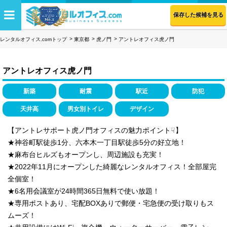
保存した候補を見る
レンタルオフィス.comトップ
東京都
虎ノ門
アントレオフィス虎ノ門
アントレオフィス虎ノ門
新築
耐震
駅近
防犯
天井高
男女別トイレ
デザイン
【アントレサポート虎ノ門オフィスの魅力ポイント☟】
★神谷町駅徒歩1分、六本木一丁目駅徒歩5分の好立地！
★麻布台ヒルズもオープンし、周辺施設も充実！
★2022年11月にオープンした綺麗なレンタルオフィス！全部屋完
全個室！
★6名用会議室が24時間365日無料で使い放題！
★専用ポストあり、宅配BOXありで郵便・宅急便の受け取りもス
ムーズ！