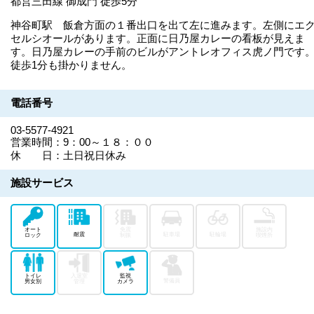
都営三田線 御成門 徒歩5分
神谷町駅 飯倉方面の１番出口を出て左に進みます。左側にエ
セルシオールがあります。正面に日乃屋カレーの看板が見えま
す。日乃屋カレーの手前のビルがアントレオフィス虎ノ門です
徒歩1分も掛かりません。
電話番号
03-5577-4921
営業時間：9：00～１８：００
休 日：土日祝日休み
施設サービス
オート
免震
施設内
耐震
駐車場
駐輪場
ロック
制振
喫煙所
トイレ
入退室
監視
警備員
男女別
管理
カメラ