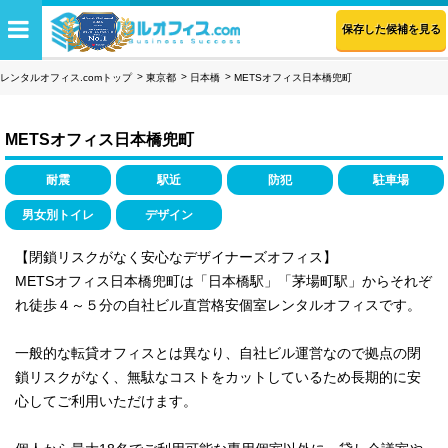
保存した候補を見る
レンタルオフィス.comトップ
東京都
日本橋
METSオフィス日本橋兜町
METSオフィス日本橋兜町
耐震
駅近
防犯
駐車場
男女別トイレ
デザイン
【閉鎖リスクがなく安心なデザイナーズオフィス】
METSオフィス日本橋兜町は「日本橋駅」「茅場町駅」からそれぞ
れ徒歩４～５分の自社ビル直営格安個室レンタルオフィスです。
一般的な転貸オフィスとは異なり、自社ビル運営なので拠点の閉
鎖リスクがなく、無駄なコストをカットしているため長期的に安
心してご利用いただけます。