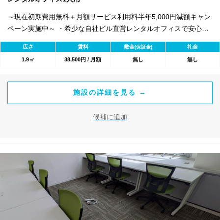
～現在初期費用無料＋月額サービス利用料半年5,000円減額キャン
ペーン実施中～ ・希少な自社ビル直営レンタルオフィスで安心し
てご利用可能！ ・大きな窓で明るく開放感のあるフリースペース
広さ
賃料
敷金
礼金
(保証金)
・古物商、有料職業紹介業など各種許認可開設実績あり ・高速イ
1.9㎡
38,500円 / 月額
無し
無し
ンターネット/登記OK/有人受付
施設の詳細を見る →
候補に追加