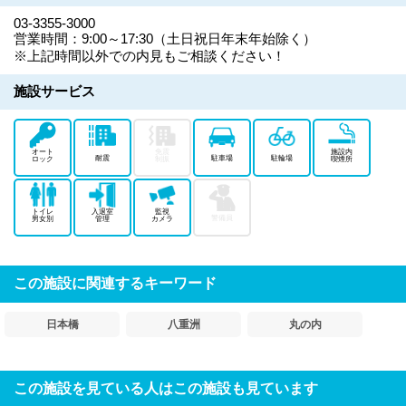
03-3355-3000
営業時間：9:00～17:30（土日祝日年末年始除く）
※上記時間以外での内見もご相談ください！
施設サービス
オート
免震
施設内
耐震
駐車場
駐輪場
ロック
制振
喫煙所
トイレ
入退室
監視
警備員
男女別
管理
カメラ
この施設に関連するキーワード
日本橋
八重洲
丸の内
この施設を見ている人はこの施設も見ています