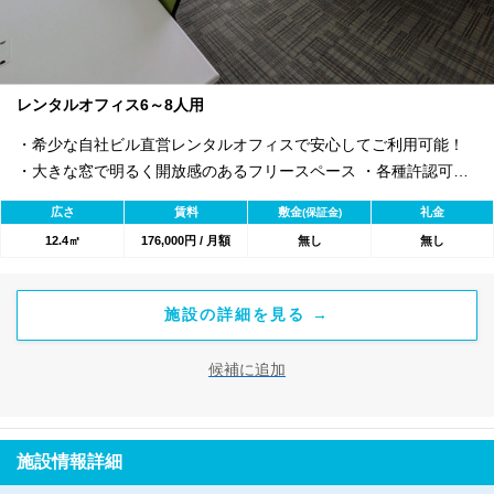
レンタルオフィス6～8人用
・希少な自社ビル直営レンタルオフィスで安心してご利用可能！
・大きな窓で明るく開放感のあるフリースペース ・各種許認可開
設実績あり ・高速インターネット/登記OK/完全個室/有人受付
広さ
賃料
敷金
礼金
(保証金)
12.4㎡
176,000円 / 月額
無し
無し
施設の詳細を見る →
候補に追加
施設情報詳細