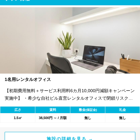
1名用レンタルオフィス
【初期費用無料＋サービス利用料6カ月10,000円減額キャンペーン
実施中】 ・希少な自社ビル直営レンタルオフィスで閉鎖リスクな
く安心して利用可能！ ・古物商や有料職業紹介などの各種許認可
広さ
賃料
敷金
礼金
(保証金)
開設実績多数！ ・完全個室/高速インターネット/登記OK/ウォータ
1.5㎡
38,500円 ～ / 月額
無し
無し
ーサーバー
施設の詳細を見る →