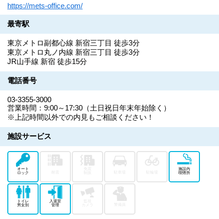
https://mets-office.com/
最寄駅
東京メトロ副都心線 新宿三丁目 徒歩3分
東京メトロ丸ノ内線 新宿三丁目 徒歩3分
JR山手線 新宿 徒歩15分
電話番号
03-3355-3000
営業時間：9:00～17:30（土日祝日年末年始除く）
※上記時間以外での内見もご相談ください！
施設サービス
オート
免震
施設内
耐震
駐車場
駐輪場
ロック
制振
喫煙所
トイレ
入退室
監視
警備員
男女別
管理
カメラ