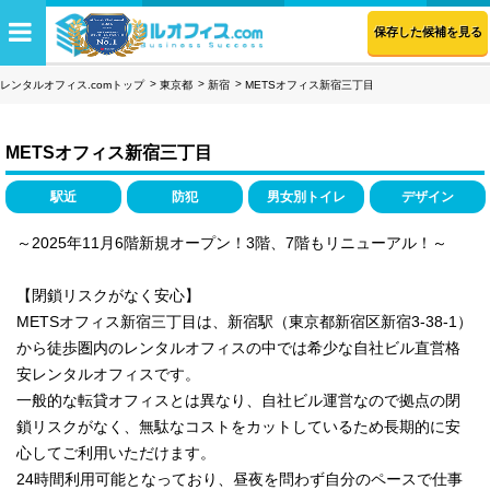
保存した候補を見る
レンタルオフィス.comトップ
東京都
新宿
METSオフィス新宿三丁目
METSオフィス新宿三丁目
駅近
防犯
男女別トイレ
デザイン
～2025年11月6階新規オープン！3階、7階もリニューアル！～
【閉鎖リスクがなく安心】
METSオフィス新宿三丁目は、新宿駅（東京都新宿区新宿3-38-1）
から徒歩圏内のレンタルオフィスの中では希少な自社ビル直営格
安レンタルオフィスです。
一般的な転貸オフィスとは異なり、自社ビル運営なので拠点の閉
鎖リスクがなく、無駄なコストをカットしているため長期的に安
心してご利用いただけます。
24時間利用可能となっており、昼夜を問わず自分のペースで仕事