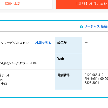
候補へ追加
【無料】お問い合わ
リージャス 新
クタワービジネスセン
地図を見る
竣工年
ー
Web
-1新宿パークタワー N30F
0120-965-412
徒歩5分
電話番号
受付時間：09:00
7分
5326-3001
 東口