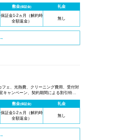
敷金
礼金
(保証金)
保証金1-2ヵ月（解約時
無し
全額返金）
→
カフェ、光熱費、クリーニング費用、受付対
適宜キャンペーン、契約期間による割引特典
敷金
礼金
(保証金)
保証金1-2ヵ月（解約時
無し
全額返金）
→