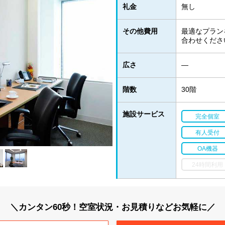
礼金
無し
その他費用
最適なプラン
合わせくださ
広さ
―
階数
30階
施設サービス
完全個室
有人受付
OA機器
24時間利用
＼カンタン60秒！空室状況・お見積りなどお気軽に／