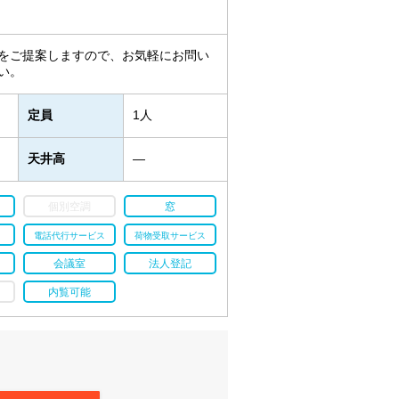
をご提案しますので、お気軽にお問い
い。
定員
1人
天井高
―
個別空調
窓
電話代行サービス
荷物受取サービス
会議室
法人登記
内覧可能