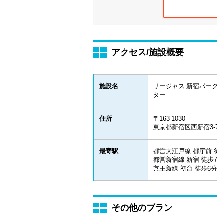
アクセス/施設概要
施設名
リージャス 新宿パー
ター
住所
〒163-1030
東京都新宿区西新宿3-7
最寄駅
都営大江戸線 都庁前 
都営新宿線 新宿 徒歩
京王新線 初台 徒歩6分
その他のプラン