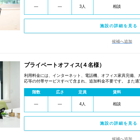
―
―
3人
相談
施設の詳細を見る 
候補へ追加
プライベートオフィス(４名様）
利用料金には、インターネット、電話機、オフィス家具完備、
応等の付帯サービスすべて含まれ、追加料金不要です。 また
あります。
階数
広さ
定員
賃料
―
―
4人
相談
施設の詳細を見る 
候補へ追加