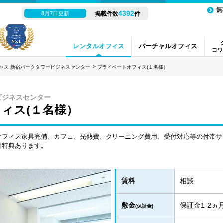
無
4392
8月7日更新
掲載件数
件
レンタルオフィス
バーチャルオフィス
コワ
ャス 新宿パークタワービジネスセンター
プライベートオフィス(１名様）
ビジネスセンター
ィス(１名様）
オフィス家具完備、カフェ、光熱費、クリーニング費用、受付対応等の付帯サ
引特典あります。
賃料
相談
敷金
保証金1-2
(保証金)