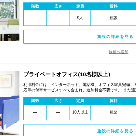
あります。
階数
広さ
定員
賃料
―
―
9人
相談
施設の詳細を見る 
候補へ追加
プライベートオフィス(10名様以上）
利用料金には、インターネット、電話機、オフィス家具完備、
応等の付帯サービスすべて含まれ、追加料金不要です。 また
あります。
階数
広さ
定員
賃料
―
―
10人以上
相談
施設の詳細を見る 