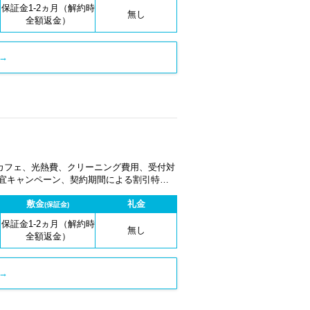
保証金1-2ヵ月（解約時
無し
全額返金）
→
カフェ、光熱費、クリーニング費用、受付対
適宜キャンペーン、契約期間による割引特典
敷金
礼金
(保証金)
保証金1-2ヵ月（解約時
無し
全額返金）
→