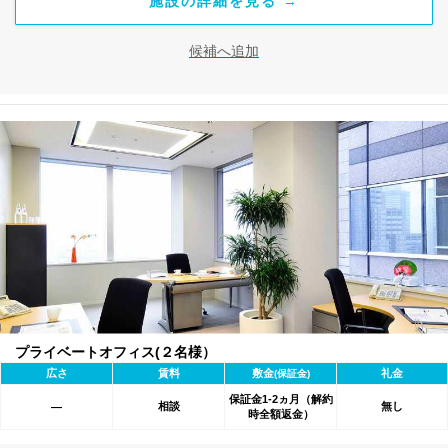
施設の詳細を見る →
候補へ追加
プライベートオフィス(２名様）
広さ
賃料
敷金
礼金
(保証金)
保証金1-2ヵ月（解約
相談
無し
―
時全額返金）