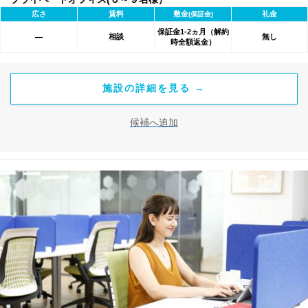
広さ
賃料
敷金
礼金
(保証金)
保証金1-2ヵ月（解約
相談
無し
―
時全額返金）
施設の詳細を見る →
候補へ追加