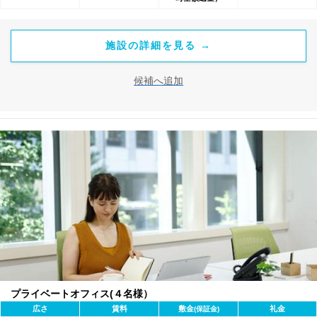
施設の詳細を見る →
候補へ追加
プライベートオフィス(４名様）
広さ
賃料
敷金
礼金
(保証金)