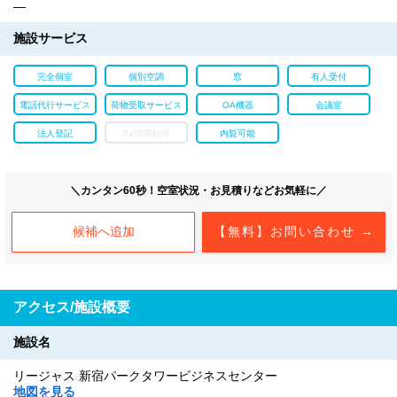
―
施設サービス
完全個室
個別空調
窓
有人受付
電話代行サービス
荷物受取サービス
OA機器
会議室
法人登記
24時間利用
内覧可能
＼カンタン60秒！空室状況・お見積りなどお気軽に／
候補へ追加
【無料】お問い合わせ →
アクセス/施設概要
施設名
リージャス 新宿パークタワービジネスセンター
地図を見る