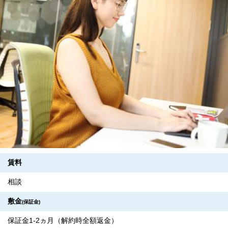
賃料
相談
敷金
(保証金)
保証金1-2ヵ月（解約時全額返金）