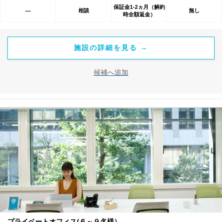
保証金1-2ヵ月（解約
相談
無し
―
時全額返金）
施設の詳細を見る →
候補へ追加
プライベートオフィス(６～９名様）