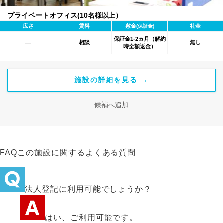
プライベートオフィス(10名様以上）
広さ
賃料
敷金
礼金
(保証金)
保証金1-2ヵ月（解約
相談
無し
―
時全額返金）
施設の詳細を見る →
候補へ追加
FAQ
この施設に関するよくある質問
法人登記に利用可能でしょうか？
はい、ご利用可能です。