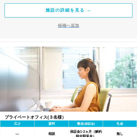
施設の詳細を見る →
候補へ追加
プライベートオフィス(３名様）
広さ
賃料
敷金
礼金
(保証金)
保証金1-2ヵ月（解約
相談
無し
―
時全額返金）