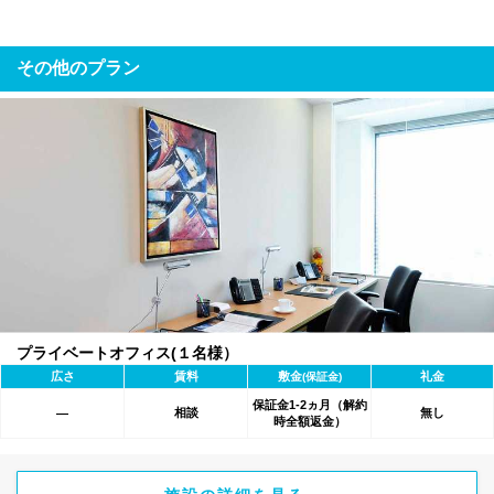
その他のプラン
プライベートオフィス(１名様）
広さ
賃料
敷金
礼金
(保証金)
保証金1-2ヵ月（解約
相談
無し
―
時全額返金）