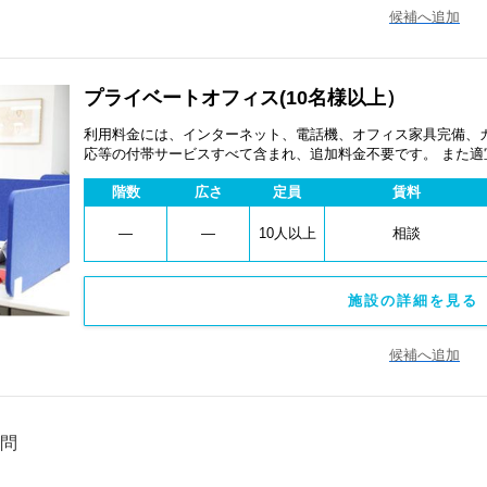
候補へ追加
プライベートオフィス(10名様以上）
利用料金には、インターネット、電話機、オフィス家具完備、
応等の付帯サービスすべて含まれ、追加料金不要です。 また
あります。
階数
広さ
定員
賃料
―
―
10人以上
相談
施設の詳細を見る 
候補へ追加
問