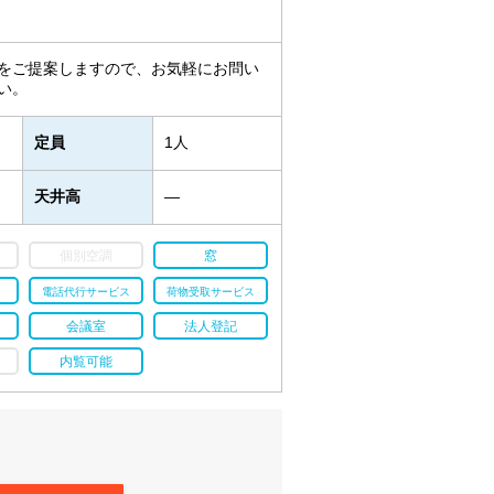
をご提案しますので、お気軽にお問い
い。
定員
1人
天井高
―
個別空調
窓
電話代行サービス
荷物受取サービス
会議室
法人登記
内覧可能