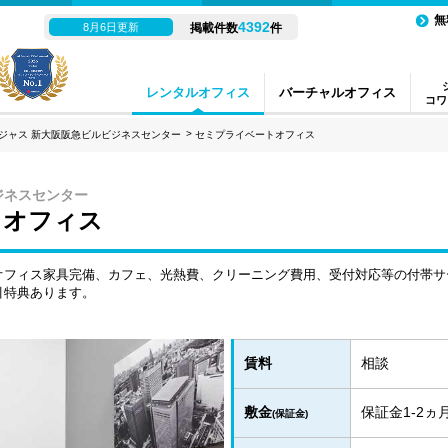
無
4392
8月6日更新
掲載件数
件
レンタルオフィス
バーチャルオフィス
コワ
ジャス 新大阪阪急ビルビジネスセンター
セミプライベートオフィス
ジネスセンター
トオフィス
オフィス家具完備、カフェ、光熱費、クリーニング費用、受付対応等の付帯サ
引特典あります。
賃料
相談
敷金
保証金1-2
(保証金)