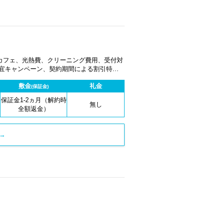
カフェ、光熱費、クリーニング費用、受付対
適宜キャンペーン、契約期間による割引特典
敷金
礼金
(保証金)
保証金1-2ヵ月（解約時
無し
全額返金）
→