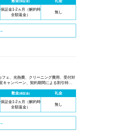
敷金
礼金
(保証金)
保証金1-2ヵ月（解約時
無し
全額返金）
→
カフェ、光熱費、クリーニング費用、受付対
適宜キャンペーン、契約期間による割引特典
敷金
礼金
(保証金)
保証金1-2ヵ月（解約時
無し
全額返金）
→