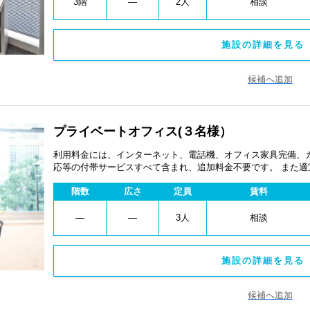
3階
―
2人
相談
施設の詳細を見る 
候補へ追加
プライベートオフィス(３名様）
利用料金には、インターネット、電話機、オフィス家具完備、
応等の付帯サービスすべて含まれ、追加料金不要です。 また
あります。
階数
広さ
定員
賃料
―
―
3人
相談
施設の詳細を見る 
候補へ追加