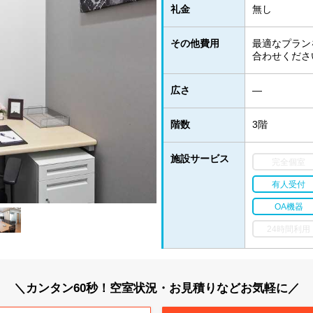
礼金
無し
その他費用
最適なプラン
合わせくださ
広さ
―
階数
3階
施設サービス
完全個室
有人受付
OA機器
24時間利用
＼カンタン60秒！空室状況・お見積りなどお気軽に／