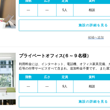
階数
広さ
定員
賃料
―
―
5人
相談
施設の詳細を見る 
候補へ追加
プライベートオフィス(６～９名様）
利用料金には、インターネット、電話機、オフィス家具完備、
応等の付帯サービスすべて含まれ、追加料金不要です。 また
あります。
階数
広さ
定員
賃料
―
―
9人
相談
施設の詳細を見る 