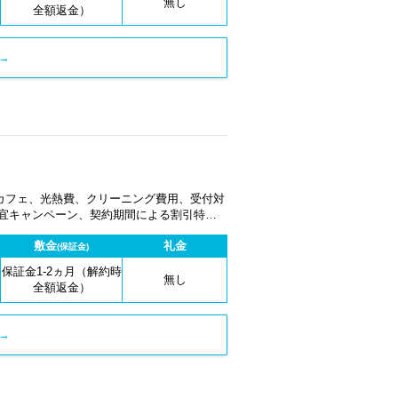
無し
全額返金）
→
カフェ、光熱費、クリーニング費用、受付対
適宜キャンペーン、契約期間による割引特典
敷金
礼金
(保証金)
保証金1-2ヵ月（解約時
無し
全額返金）
→