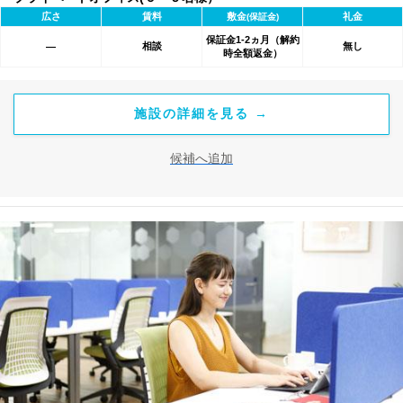
広さ
賃料
敷金
礼金
(保証金)
保証金1-2ヵ月（解約
相談
無し
―
時全額返金）
施設の詳細を見る →
候補へ追加