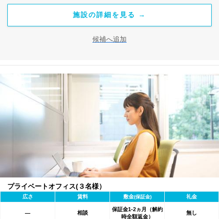
施設の詳細を見る →
候補へ追加
プライベートオフィス(３名様）
広さ
賃料
敷金
礼金
(保証金)
保証金1-2ヵ月（解約
相談
無し
―
時全額返金）