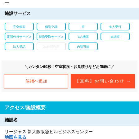
―
施設サービス
完全個室
個別空調
窓
有人受付
電話代行サービス
荷物受取サービス
OA機器
会議室
法人登記
24時間利用
内覧可能
＼カンタン60秒！空室状況・お見積りなどお気軽に／
候補へ追加
【無料】お問い合わせ →
アクセス/施設概要
施設名
リージャス 新大阪阪急ビルビジネスセンター
地図を見る