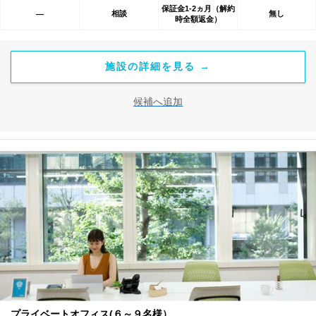
保証金1-2ヵ月（解約
相談
無し
―
時全額返金）
施設の詳細を見る →
候補へ追加
プライベートオフィス(６～９名様）