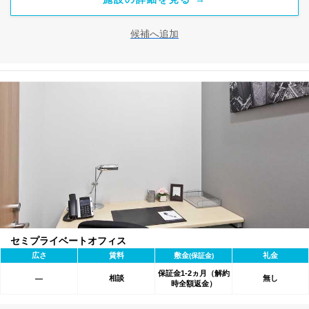
候補へ追加
セミプライベートオフィス
広さ
賃料
敷金
礼金
(保証金)
保証金1-2ヵ月（解約
相談
無し
―
時全額返金）