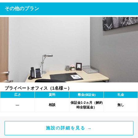
その他のプラン
プライベートオフィス（1名様～）
広さ
賃料
敷金
礼金
(保証金)
保証金1-2ヵ月（解約
相談
無し
―
時全額返金）
施設の詳細を見る →