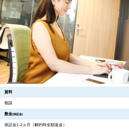
賃料
相談
敷金
(保証金)
保証金1-2ヵ月（解約時全額返金）