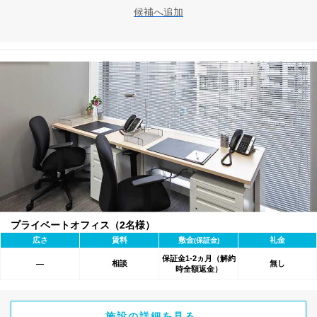
候補へ追加
プライベートオフィス（2名様）
広さ
賃料
敷金
礼金
(保証金)
保証金1-2ヵ月（解約
相談
無し
―
時全額返金）
施設の詳細を見る →