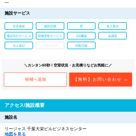
―
施設サービス
完全個室
個別空調
窓
有人受付
電話代行サービス
荷物受取サービス
OA機器
会議室
法人登記
24時間利用
内覧可能
＼カンタン60秒！空室状況・お見積りなどお気軽に／
候補へ追加
【無料】お問い合わせ →
アクセス/施設概要
施設名
リージャス 千葉大栄ビルビジネスセンター
地図を見る