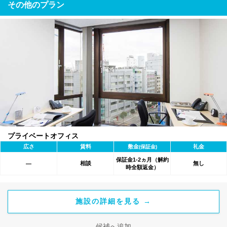
その他のプラン
プライベートオフィス
広さ
賃料
敷金
礼金
(保証金)
保証金1-2ヵ月（解約
相談
無し
―
時全額返金）
施設の詳細を見る →
候補へ追加