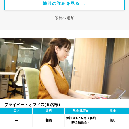
施設の詳細を見る →
候補へ追加
プライベートオフィス(５名様）
広さ
賃料
敷金
礼金
(保証金)
保証金1-2ヵ月（解約
相談
無し
―
時全額返金）