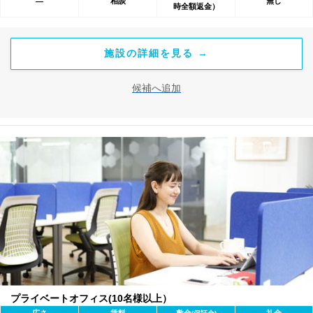
相談
無し
―
時全額返金）
施設の詳細を見る →
候補へ追加
プライベートオフィス(10名様以上）
広さ
賃料
敷金
礼金