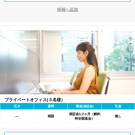
候補へ追加
プライベートオフィス(３名様）
広さ
賃料
敷金
礼金
(保証金)
保証金1-2ヵ月（解約
相談
無し
―
時全額返金）