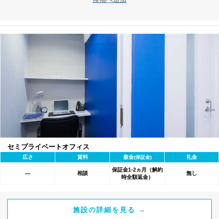
セミプライベートオフィス
広さ
賃料
敷金
礼金
(保証金)
保証金1-2ヵ月（解約
相談
無し
―
時全額返金）
施設の詳細を見る →