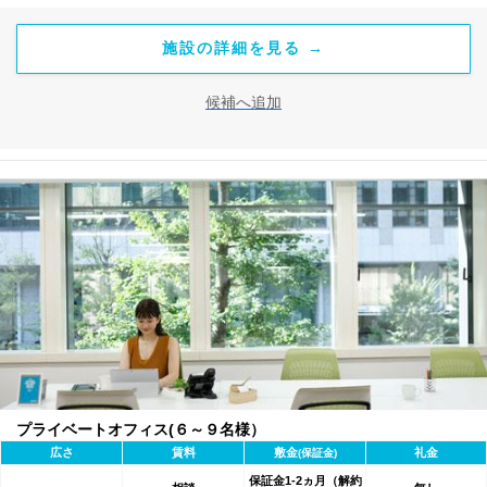
施設の詳細を見る →
候補へ追加
プライベートオフィス(６～９名様）
広さ
賃料
敷金
礼金
(保証金)
保証金1-2ヵ月（解約