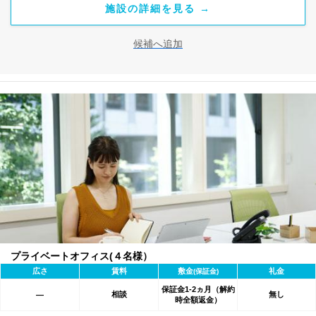
施設の詳細を見る →
候補へ追加
プライベートオフィス(４名様）
広さ
賃料
敷金
礼金
(保証金)
保証金1-2ヵ月（解約
相談
無し
―
時全額返金）