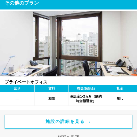
その他のプラン
プライベートオフィス
広さ
賃料
敷金
礼金
(保証金)
保証金1-2ヵ月（解約
相談
無し
―
時全額返金）
施設の詳細を見る →
候補へ追加