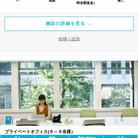
相談
無し
―
時全額返金）
施設の詳細を見る →
候補へ追加
プライベートオフィス(６～９名様）
広さ
賃料
敷金
礼金