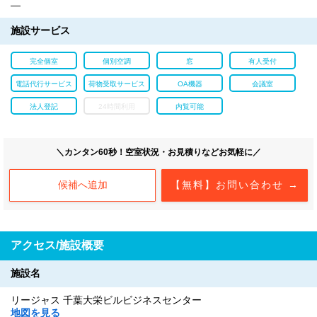
―
施設サービス
完全個室
個別空調
窓
有人受付
電話代行サービス
荷物受取サービス
OA機器
会議室
法人登記
24時間利用
内覧可能
＼カンタン60秒！空室状況・お見積りなどお気軽に／
候補へ追加
【無料】お問い合わせ →
アクセス/施設概要
施設名
リージャス 千葉大栄ビルビジネスセンター
地図を見る