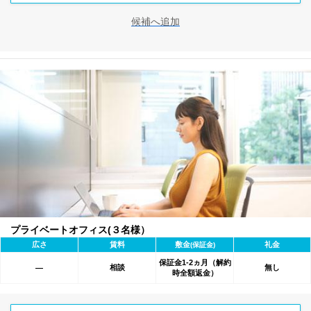
候補へ追加
プライベートオフィス(３名様）
広さ
賃料
敷金
礼金
(保証金)
保証金1-2ヵ月（解約
相談
無し
―
時全額返金）