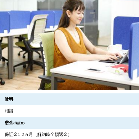
賃料
相談
敷金
(保証金)
保証金1-2ヵ月（解約時全額返金）