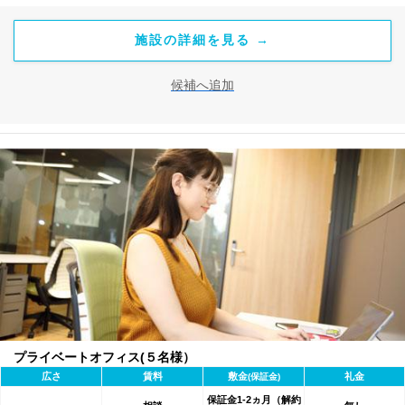
施設の詳細を見る →
候補へ追加
プライベートオフィス(５名様）
広さ
賃料
敷金
礼金
(保証金)
保証金1-2ヵ月（解約