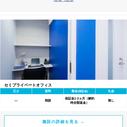
セミプライベートオフィス
広さ
賃料
敷金
礼金
(保証金)
保証金1-2ヵ月（解約
相談
無し
―
時全額返金）
施設の詳細を見る →