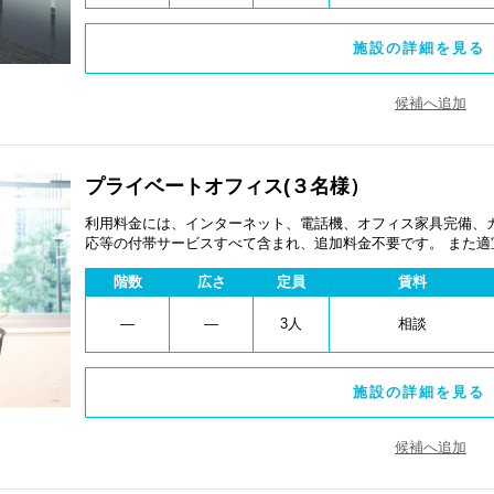
施設の詳細を見る 
候補へ追加
プライベートオフィス(３名様）
利用料金には、インターネット、電話機、オフィス家具完備、
応等の付帯サービスすべて含まれ、追加料金不要です。 また
あります。
階数
広さ
定員
賃料
―
―
3人
相談
施設の詳細を見る 
候補へ追加