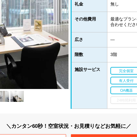
礼金
無し
その他費用
最適なプラン
合わせくださ
広さ
―
階数
3階
施設サービス
完全個室
有人受付
OA機器
24時間利用
＼カンタン60秒！空室状況・お見積りなどお気軽に／