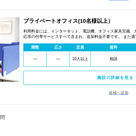
プライベートオフィス(10名様以上）
利用料金には、インターネット、電話機、オフィス家具完備、
応等の付帯サービスすべて含まれ、追加料金不要です。 また
あります。
階数
広さ
定員
賃料
―
―
10人以上
相談
施設の詳細を見る 
候補へ追加
問