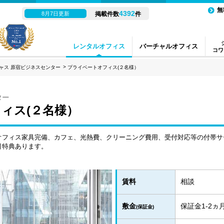
無
4392
8月7日更新
掲載件数
件
レンタルオフィス
バーチャルオフィス
コワ
ャス 原宿ビジネスセンター
プライベートオフィス(２名様）
ター
ィス(２名様）
オフィス家具完備、カフェ、光熱費、クリーニング費用、受付対応等の付帯サ
引特典あります。
賃料
相談
敷金
保証金1-2
(保証金)