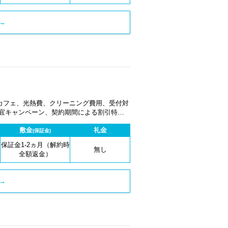
→
カフェ、光熱費、クリーニング費用、受付対
適宜キャンペーン、契約期間による割引特典
敷金
礼金
(保証金)
保証金1-2ヵ月（解約時
無し
全額返金）
→