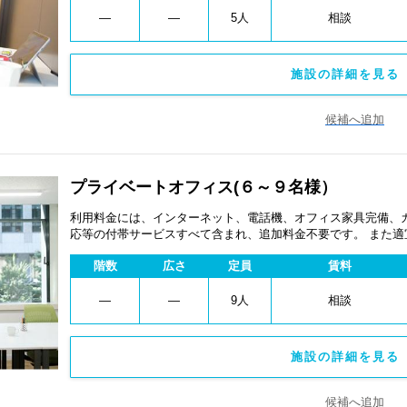
―
―
5人
相談
施設の詳細を見る 
候補へ追加
プライベートオフィス(６～９名様）
利用料金には、インターネット、電話機、オフィス家具完備、
応等の付帯サービスすべて含まれ、追加料金不要です。 また
あります。
階数
広さ
定員
賃料
―
―
9人
相談
施設の詳細を見る 
候補へ追加