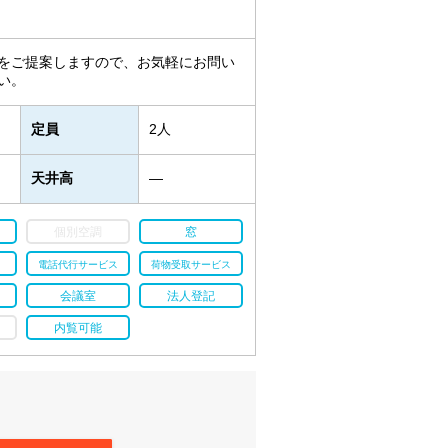
をご提案しますので、お気軽にお問い
い。
定員
2人
天井高
―
個別空調
窓
電話代行サービス
荷物受取サービス
会議室
法人登記
内覧可能