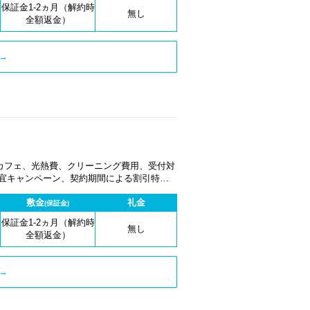
保証金1-2ヵ月（解約時
無し
全額返金）
→
カフェ、光熱費、クリーニング費用、受付対
適宜キャンペーン、契約期間による割引特典
敷金
礼金
(保証金)
保証金1-2ヵ月（解約時
無し
全額返金）
→