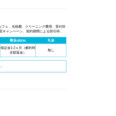
カフェ、光熱費、クリーニング費用、受付対
適宜キャンペーン、契約期間による割引特典
敷金
礼金
(保証金)
保証金1-2ヵ月（解約時
無し
全額返金）
→