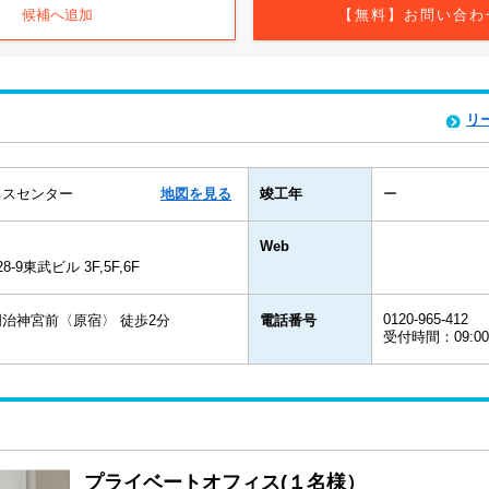
候補へ追加
【無料】お問い合わ
リ
ネスセンター
地図を見る
竣工年
ー
Web
9東武ビル 3F,5F,6F
0120-965-412
治神宮前〈原宿〉 徒歩2分
電話番号
受付時間：09:0
プライベートオフィス(１名様）