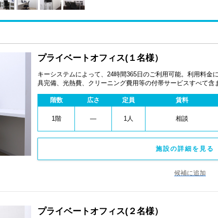
プライベートオフィス(１名様）
キーシステムによって、24時間365日のご利用可能。利用料
具完備、光熱費、クリーニング費用等の付帯サービスすべて含
ペーン、契約期間による割引特典あります。
階数
広さ
定員
賃料
1階
―
1人
相談
施設の詳細を見る 
候補に追加
プライベートオフィス(２名様）