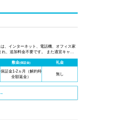
金には、インターネット、電話機、オフィス家
まれ、追加料金不要です。 また適宜キャン
敷金
礼金
(保証金)
保証金1-2ヵ月（解約時
無し
全額返金）
→