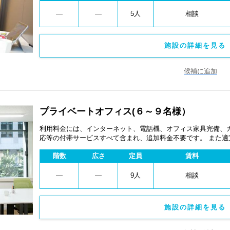
―
―
5人
相談
施設の詳細を見る 
候補に追加
プライベートオフィス(６～９名様）
利用料金には、インターネット、電話機、オフィス家具完備、
応等の付帯サービスすべて含まれ、追加料金不要です。 また
あります。
階数
広さ
定員
賃料
―
―
9人
相談
施設の詳細を見る 