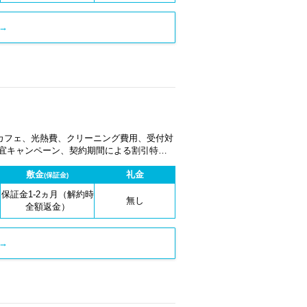
→
カフェ、光熱費、クリーニング費用、受付対
適宜キャンペーン、契約期間による割引特典
敷金
礼金
(保証金)
保証金1-2ヵ月（解約時
無し
全額返金）
→