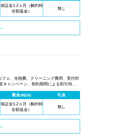
保証金1-2ヵ月（解約時
無し
全額返金）
→
カフェ、光熱費、クリーニング費用、受付対
適宜キャンペーン、契約期間による割引特典
敷金
礼金
(保証金)
保証金1-2ヵ月（解約時
無し
全額返金）
→