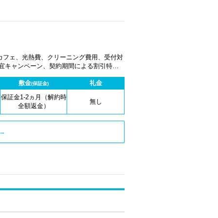
カフェ、光熱費、クリーニング費用、受付対
適宜キャンペーン、契約期間による割引特典
敷金
礼金
(保証金)
保証金1-2ヵ月（解約時
無し
全額返金）
→