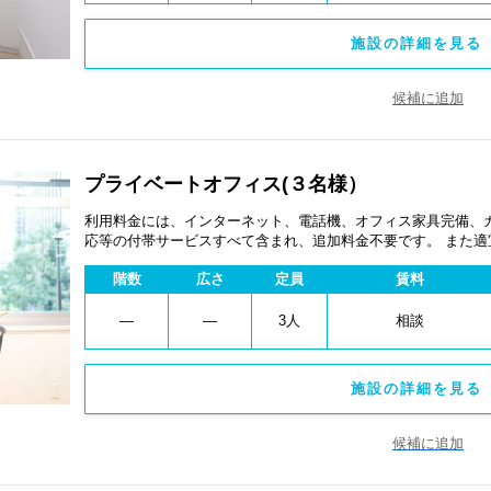
施設の詳細を見る 
候補に追加
プライベートオフィス(３名様）
利用料金には、インターネット、電話機、オフィス家具完備、
応等の付帯サービスすべて含まれ、追加料金不要です。 また
あります。
階数
広さ
定員
賃料
―
―
3人
相談
施設の詳細を見る 
候補に追加