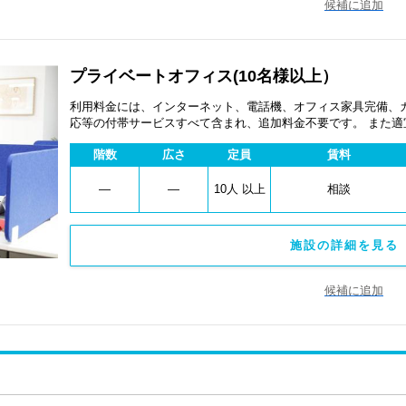
候補に追加
プライベートオフィス(10名様以上）
利用料金には、インターネット、電話機、オフィス家具完備、
応等の付帯サービスすべて含まれ、追加料金不要です。 また
あります。
階数
広さ
定員
賃料
―
―
10人 以上
相談
施設の詳細を見る 
候補に追加