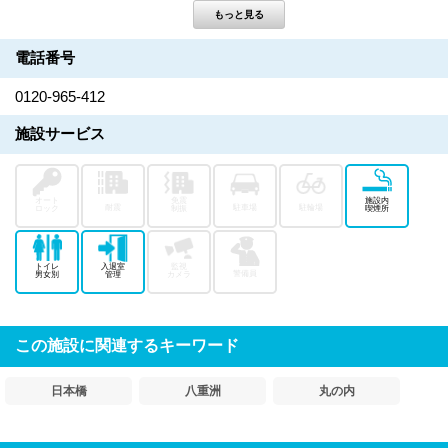
電話番号
0120-965-412
施設サービス
オート
免震
施設内
耐震
駐車場
駐輪場
ロック
制振
喫煙所
トイレ
入退室
監視
警備員
男女別
管理
カメラ
この施設に関連するキーワード
日本橋
八重洲
丸の内