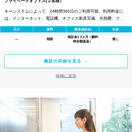
プライベートオフィス(２名様）
キーシステムによって、24時間365日のご利用可能。利用料金に
は、インターネット、電話機、オフィス家具完備、光熱費、クリ
ーニング費用等の付帯サービスすべて含まれ、追加料金不要で
広さ
賃料
敷金
礼金
(保証金)
す。 また適宜キャンペーン、契約期間による割引特典あります。
保証金1-2ヵ月（解約
相談
無し
―
時全額返金）
施設の詳細を見る →
候補に追加