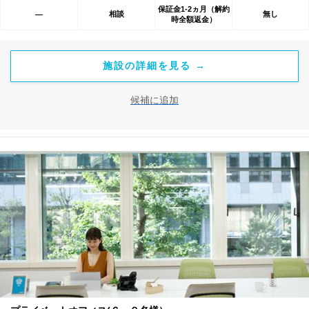
保証金1-2ヵ月（解約
相談
無し
―
時全額返金）
施設の詳細を見る →
候補に追加