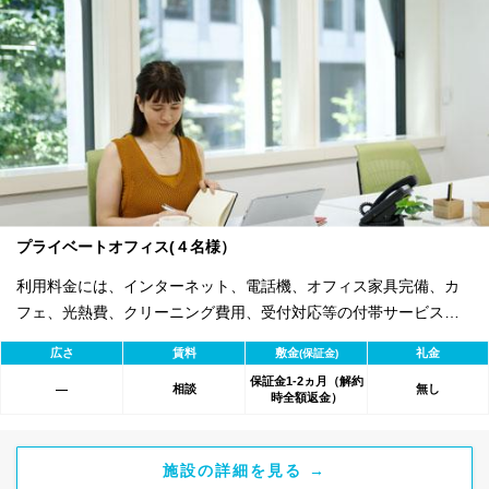
プライベートオフィス(４名様）
利用料金には、インターネット、電話機、オフィス家具完備、カ
フェ、光熱費、クリーニング費用、受付対応等の付帯サービスす
べて含まれ、追加料金不要です。 また適宜キャンペーン、契約期
広さ
賃料
敷金
礼金
(保証金)
間による割引特典あります。
保証金1-2ヵ月（解約
相談
無し
―
時全額返金）
施設の詳細を見る →