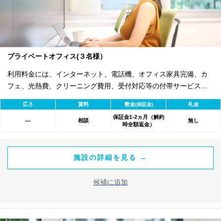
プライベートオフィス(３名様）
利用料金には、インターネット、電話機、オフィス家具完備、カ
フェ、光熱費、クリーニング費用、受付対応等の付帯サービスす
べて含まれ、追加料金不要です。 また適宜キャンペーン、契約期
広さ
賃料
敷金
礼金
(保証金)
間による割引特典あります。
保証金1-2ヵ月（解約
相談
無し
―
時全額返金）
施設の詳細を見る →
候補に追加