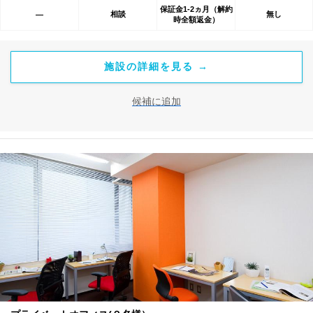
保証金1-2ヵ月（解約
相談
無し
―
時全額返金）
施設の詳細を見る →
候補に追加