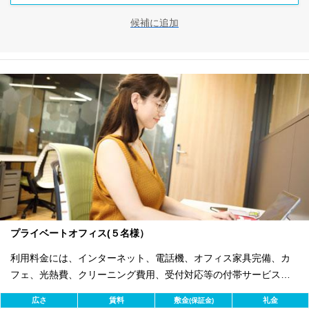
候補に追加
プライベートオフィス(５名様）
利用料金には、インターネット、電話機、オフィス家具完備、カ
フェ、光熱費、クリーニング費用、受付対応等の付帯サービスす
べて含まれ、追加料金不要です。 また適宜キャンペーン、契約期
広さ
賃料
敷金
礼金
(保証金)
間による割引特典あります。