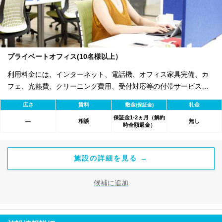
プライベートオフィス(10名様以上）
利用料金には、インターネット、電話機、オフィス家具完備、カ
フェ、光熱費、クリーニング費用、受付対応等の付帯サービスす
べて含まれ、追加料金不要です。 また適宜キャンペーン、契約期
広さ
賃料
敷金
礼金
(保証金)
間による割引特典あります。
保証金1-2ヵ月（解約
相談
無し
―
時全額返金）
施設の詳細を見る →
候補に追加