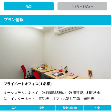
地図
ストリートビュー
プラン情報
プライベートオフィス(１名様）
キーシステムによって、24時間365日のご利用可能。利用料金に
は、インターネット、電話機、オフィス家具完備、光熱費、クリ
ーニング費用等の付帯サービスすべて含まれ、追加料金不要で
広さ
賃料
敷金
礼金
(保証金)
す。 また適宜キャンペーン、契約期間による割引特典あります。