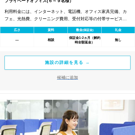
プライベートオフィス(６～９名様）
利用料金には、インターネット、電話機、オフィス家具完備、カ
フェ、光熱費、クリーニング費用、受付対応等の付帯サービスす
べて含まれ、追加料金不要です。 また適宜キャンペーン、契約期
広さ
賃料
敷金
礼金
(保証金)
間による割引特典あります。
保証金1-2ヵ月（解約
相談
無し
―
時全額返金）
施設の詳細を見る →
候補に追加