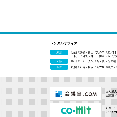
レンタルオフィス
東京
新宿
渋谷
青山
丸の内
虎ノ門
五反田
目黒
神田
御茶ノ水
浅
OBP
大阪
梅田
大阪
新大阪
淀屋橋
全国
札幌
仙台
横浜
名古屋
神戸
国内最大
会議室ド
研修・合
らCO-M