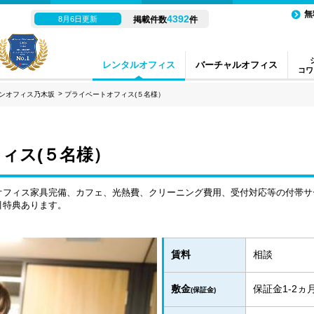
無
4392
8月6日更新
掲載件数
件
レンタルオフィス
バーチャルオフィス
コワ
ンオフィス乃木坂
プライベートオフィス(５名様）
ィス(５名様）
オフィス家具完備、カフェ、光熱費、クリーニング費用、受付対応等の付帯サ
引特典あります。
賃料
相談
敷金
保証金1-2
(保証金)