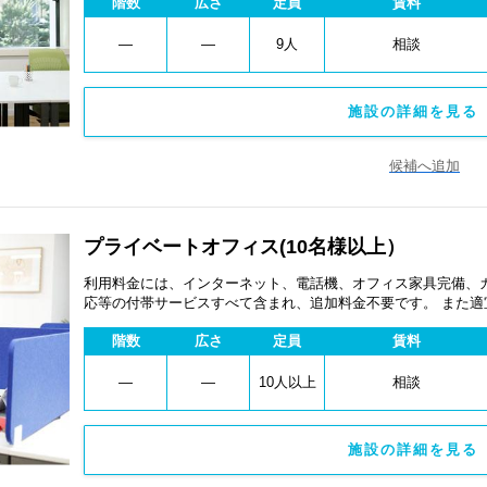
階数
広さ
定員
賃料
―
―
9人
相談
施設の詳細を見る 
候補へ追加
プライベートオフィス(10名様以上）
利用料金には、インターネット、電話機、オフィス家具完備、
応等の付帯サービスすべて含まれ、追加料金不要です。 また
あります。
階数
広さ
定員
賃料
―
―
10人以上
相談
施設の詳細を見る 