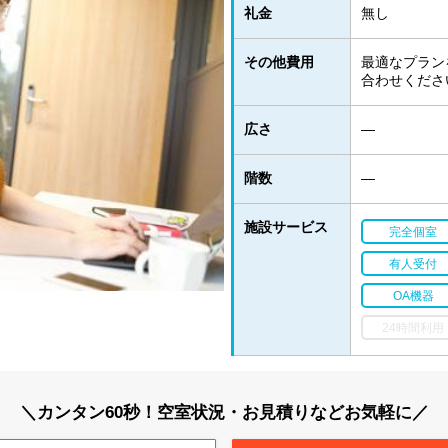
礼金
無し
その他費用
最適なプラン
合わせくださ
広さ
―
階数
―
施設サービス
完全個室
有人受付
OA機器
24時間利用
＼カンタン60秒！空室状況・お見積りなどお気軽に／