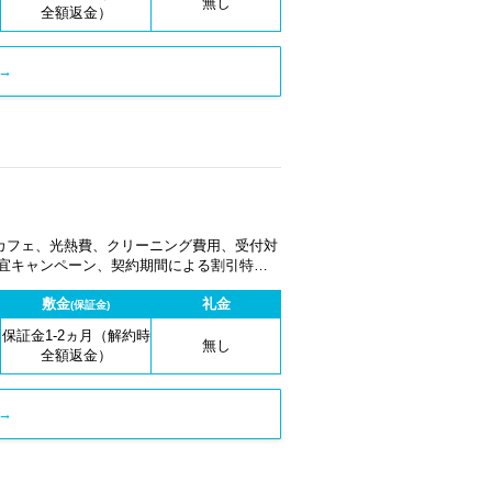
無し
全額返金）
→
カフェ、光熱費、クリーニング費用、受付対
適宜キャンペーン、契約期間による割引特典
敷金
礼金
(保証金)
保証金1-2ヵ月（解約時
無し
全額返金）
→