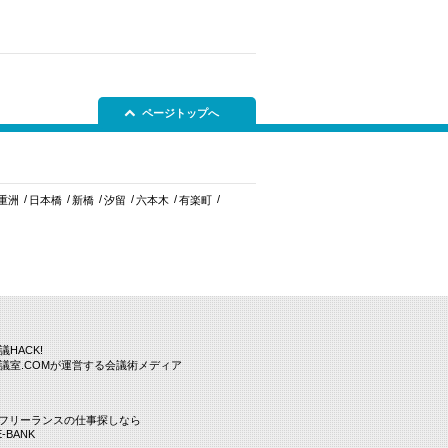
ページトップへ
重洲
日本橋
新橋
汐留
六本木
有楽町
議HACK!
議室.COMが運営する会議術メディア
Tフリーランスの仕事探しなら
E-BANK