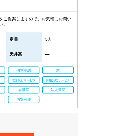
をご提案しますので、お気軽にお問い
い。
定員
5人
天井高
―
個別空調
窓
電話代行サービス
荷物受取サービス
会議室
法人登記
内覧可能