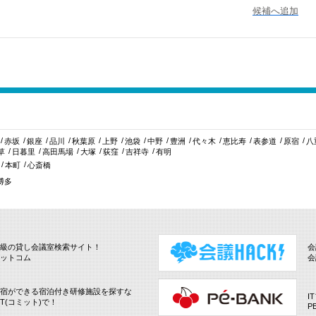
候補へ追加
赤坂
銀座
品川
秋葉原
上野
池袋
中野
豊洲
代々木
恵比寿
表参道
原宿
八
草
日暮里
高田馬場
大塚
荻窪
吉祥寺
有明
本町
心斎橋
博多
級の貸し会議室検索サイト！
会
ットコム
会
宿ができる宿泊付き研修施設を探すな
I
IT(コミット)で！
P