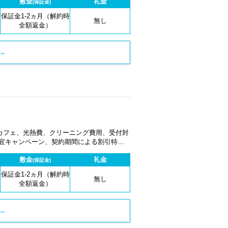
敷金
礼金
(保証金)
保証金1-2ヵ月（解約時
無し
全額返金）
→
カフェ、光熱費、クリーニング費用、受付対
適宜キャンペーン、契約期間による割引特典
敷金
礼金
(保証金)
保証金1-2ヵ月（解約時
無し
全額返金）
→