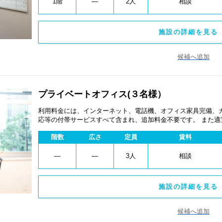
1階
―
2人
相談
施設の詳細を見る 
候補へ追加
プライベートオフィス(３名様）
利用料金には、インターネット、電話機、オフィス家具完備、
応等の付帯サービスすべて含まれ、追加料金不要です。 また
あります。
階数
広さ
定員
賃料
―
―
3人
相談
施設の詳細を見る 
候補へ追加