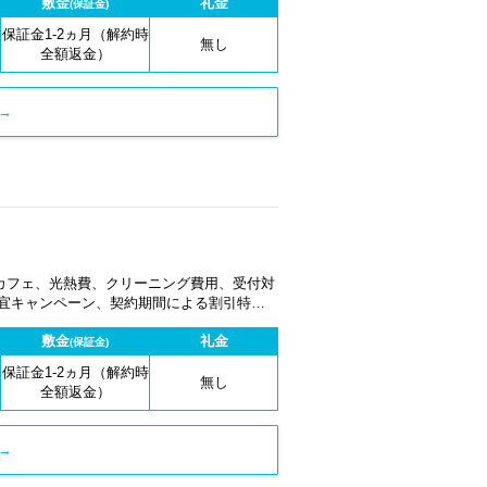
敷金
礼金
(保証金)
保証金1-2ヵ月（解約時
無し
全額返金）
→
カフェ、光熱費、クリーニング費用、受付対
適宜キャンペーン、契約期間による割引特典
敷金
礼金
(保証金)
保証金1-2ヵ月（解約時
無し
全額返金）
→