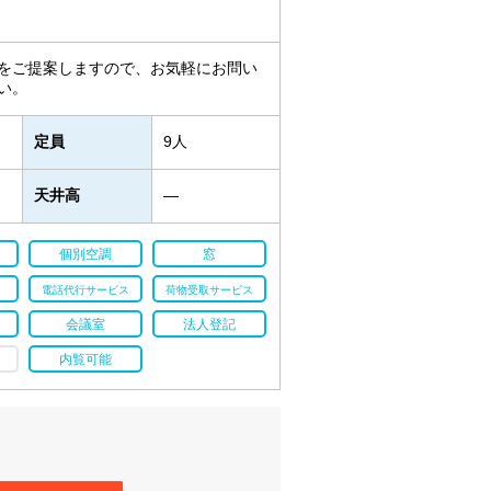
をご提案しますので、お気軽にお問い
い。
定員
9人
天井高
―
個別空調
窓
電話代行サービス
荷物受取サービス
会議室
法人登記
内覧可能