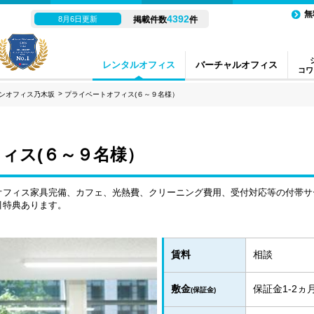
無
4392
8月6日更新
掲載件数
件
レンタルオフィス
バーチャルオフィス
コワ
ンオフィス乃木坂
プライベートオフィス(６～９名様）
ィス(６～９名様）
オフィス家具完備、カフェ、光熱費、クリーニング費用、受付対応等の付帯サ
引特典あります。
賃料
相談
敷金
保証金1-2
(保証金)