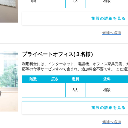
1階
―
2人
相談
施設の詳細を見る 
候補へ追加
プライベートオフィス(３名様）
利用料金には、インターネット、電話機、オフィス家具完備、
応等の付帯サービスすべて含まれ、追加料金不要です。 また
あります。
階数
広さ
定員
賃料
―
―
3人
相談
施設の詳細を見る 
候補へ追加