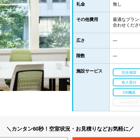
礼金
無し
その他費用
最適なプラン
合わせくださ
広さ
―
階数
―
施設サービス
完全個室
有人受付
OA機器
24時間利用
＼カンタン60秒！空室状況・お見積りなどお気軽に／