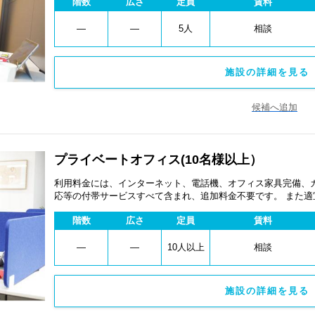
階数
広さ
定員
賃料
―
―
5人
相談
施設の詳細を見る 
候補へ追加
プライベートオフィス(10名様以上）
利用料金には、インターネット、電話機、オフィス家具完備、
応等の付帯サービスすべて含まれ、追加料金不要です。 また
あります。
階数
広さ
定員
賃料
―
―
10人以上
相談
施設の詳細を見る 