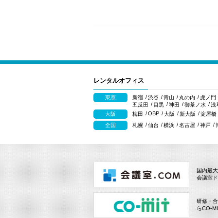
レンタルオフィス
東京
新宿
渋谷
青山
丸の内
虎ノ門
五反田
目黒
神田
御茶ノ水
浅
OBP
大阪
梅田
大阪
新大阪
淀屋橋
全国
札幌
仙台
横浜
名古屋
神戸
国内最大
会議室ド
研修・合
らCO-M