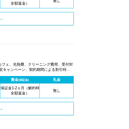
無し
全額返金）
→
カフェ、光熱費、クリーニング費用、受付対
適宜キャンペーン、契約期間による割引特典
敷金
礼金
(保証金)
保証金1-2ヵ月（解約時
無し
全額返金）
→