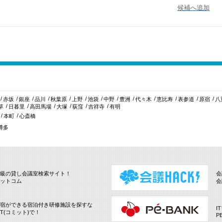
候補へ追加
赤坂
銀座
品川
秋葉原
上野
池袋
中野
豊洲
代々木
恵比寿
表参道
原宿
八
草
日暮里
高田馬場
大塚
荻窪
吉祥寺
有明
本町
心斎橋
博多
級の貸し会議室検索サイト！
会
ットコム
会
宿ができる宿泊付き研修施設を探すな
I
IT(コミット)で！
P