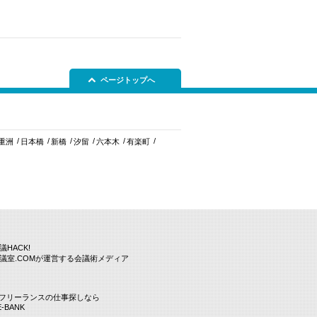
ページトップへ
重洲
日本橋
新橋
汐留
六本木
有楽町
議HACK!
議室.COMが運営する会議術メディア
Tフリーランスの仕事探しなら
E-BANK