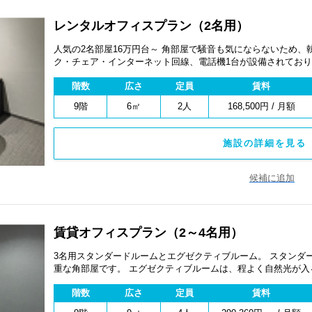
レンタルオフィスプラン（2名用）
人気の2名部屋16万円台～ 角部屋で騒音も気にならないため、
ク・チェア・インターネット回線、電話機1台が設備されており
スペックプライベートオフィスです。 キャンペーン実施中
階数
広さ
定員
賃料
9階
6㎡
2人
168,500円 / 月額
施設の詳細を見る 
候補に追加
賃貸オフィスプラン（2～4名用）
3名用スタンダードルームとエグゼクティブルーム。 スタンダ
重な角部屋です。 エグゼクティブルームは、程よく自然光が入
ア・インターネット回線、電話機1台が設備されており、 防音
階数
広さ
定員
賃料
プライベートオフィスです。 ※スタンダードルームは2025年秋～ご入居可能です。 エグゼクティブルーム
窓なし4坪部屋の賃貸オフィスプランは即日入居可能。 サービ