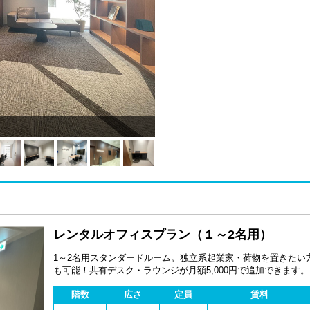
レンタルオフィスプラン（１～2名用）
1～2名用スタンダードルーム。独立系起業家・荷物を置きたい
も可能！共有デスク・ラウンジが月額5,000円で追加できます。 1名用個室が数多く用意されているの
bizcube（ビズキューブ）の特徴です。 デスク・チェア・イ
階数
広さ
定員
賃料
り、 防音個室・独立吸排気・個別空調のハイスペックプライベートオフィスで
https://www.bizcube.jp/campaign