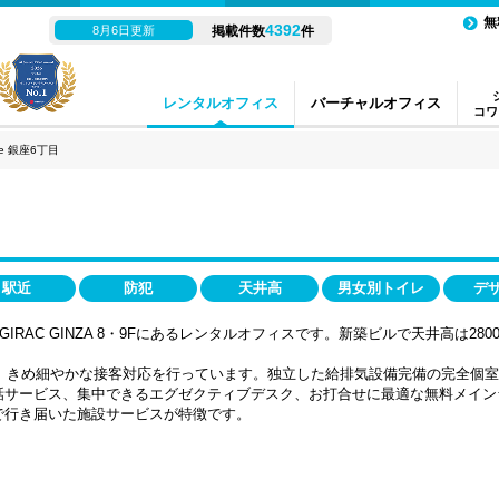
無
4392
8月6日更新
掲載件数
件
レンタルオフィス
バーチャルオフィス
コワ
ube 銀座6丁目
駅近
防犯
天井高
男女別トイレ
デ
分のGIRAC GINZA 8・9Fにあるレンタルオフィスです。新築ビルで天井高は
、きめ細やかな接客対応を行っています。独立した給排気設備完備の完全個室
話サービス、集中できるエグゼクティブデスク、お打合せに最適な無料メイン
で行き届いた施設サービスが特徴です。