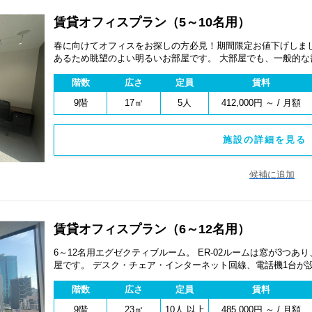
賃貸オフィスプラン（5～10名用）
春に向けてオフィスをお探しの方必見！期間限定お値下げしました
あるため眺望のよい明るいお部屋です。 大部屋でも、一般的
が特徴です。 デスク・チェア・インターネット回線、電話機1
階数
広さ
定員
賃料
気・個別空調のハイスペックプライベートオフィスです。 賃貸オフィスプランのご案内となります。 サー
ビスが付帯していないため割安でのご案内を実現しています！
9階
17㎡
5人
412,000円 ～ / 月額
施設の詳細を見る 
候補に追加
賃貸オフィスプラン（6～12名用）
6～12名用エグゼクティブルーム。 ER-02ルームは窓が3つ
屋です。 デスク・チェア・インターネット回線、電話機1台が
別空調のハイスペックプライベートオフィスです。 賃貸オフィスプランとは、サービスが付帯していない
階数
広さ
定員
賃料
ため割安でのご案内を実現しています！
9階
23㎡
10人 以上
485,000円 ～ / 月額