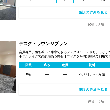
施設の詳細を見る 
候補に追加
デスク・ラウンジプラン
会員専用、落ち着いて集中できるデスクスペースやちょっとし
ホテルライクで高級感ある共有オフィスを時間無制限で利用で
ト同伴でご利用いただける共有ラウンジです。 半個室ブース
階数
広さ
定員
賃料
様々な人数に対応ができるエリアご用意しております。お好き
クティブデスクは、こもれる一人席や140㎝の広々したデスク
に集中できる空間にこだわっているエリアです。 高級チェア
8階
―
―
22,800円 ～ / 月額
使い心地を体験ください。
施設の詳細を見る 
候補に追加