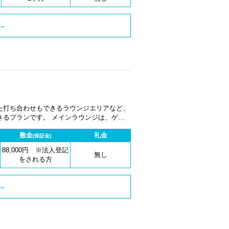
→
た打ち合わせもできるラウンジエリアなど、
きるプランです。 メインラウンジは、ゲス
やソファ席、テーブル席、カウンター席等
敷金
礼金
な席をお選びください。 会員専用のエグゼ
(保証金)
、デュアルモニター設置席等、とにかく執務
88,000円 ※法人登記
のエルゴヒューマンを使用しているためその
無し
をされる方
→