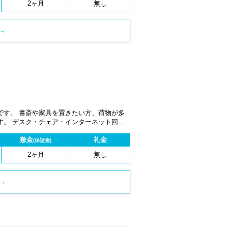
2ヶ月
無し
→
です。 書斎や家具を置きたい方、荷物が多
す。 デスク・チェア・インターネット回
別空調のハイスペックプライベートオフィス
敷金
礼金
(保証金)
2ヶ月
無し
→