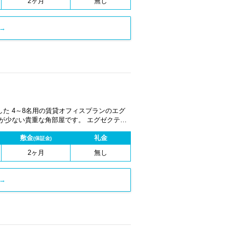
2ヶ月
無し
→
た 4～8名用の賃貸オフィスプランのエグ
が少ない貴重な角部屋です。 エグゼクティ
ク・チェア・インターネット回線、電話機1
敷金
礼金
ペックプライベートオフィスです。 賃貸
(保証金)
オフィスプランとは、サービスが付帯していないため割安でのご案内を実現しています！ ※4月頃入居可能
2ヶ月
無し
→