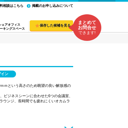
料相談はこちら
掲載のお申し込みについて
まとめて
シェアオフィス
保存した候補を見る
お問合せ
ーキングスペース
できます!
ザイン
2800ｍｍという高さのため眺望の良い解放感の
、ビジネスシーンに合わせた6つの会議室、
ラウンジ、長時間でも疲れにくいオカムラ