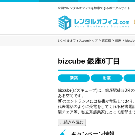
全国のレンタルオフィスを検索できるポータルサイト
レンタルオフィス.comトップ
東京都
銀座
bizc
bizcube 銀座6丁目
新築
耐震
bizcube(ビズキューブ)は、銀座駅徒歩3
ある空間です。
8Fのエントランスには秘書が常駐しており
代表電話のように受電をしてくれる秘書電
製チェア等、独立系起業家にとって細部ま
...続きを読む
キャンペーン情報