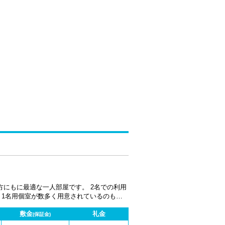
方にもに最適な一人部屋です。 2名での利用
も
ンターネット回線、電話機1台が設備されてお
敷金
礼金
す。 キャンペーン実施中
(保証金)