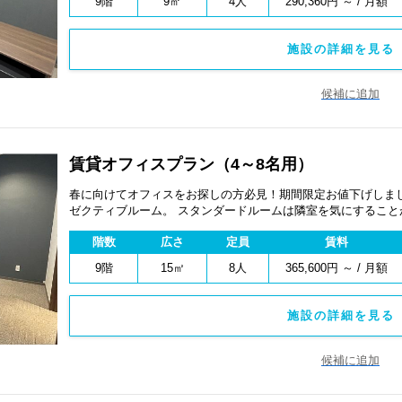
9階
9㎡
4人
290,360円 ～ / 月額
現しています！
施設の詳細を見る 
候補に追加
賃貸オフィスプラン（4～8名用）
春に向けてオフィスをお探しの方必見！期間限定お値下げしまし
ゼクティブルーム。 スタンダードルームは隣室を気にすること
ブルームは、程よく自然光が入る落ち着けるお部屋です。 デス
階数
広さ
定員
賃料
台が設備されており、 防音個室・独立吸排気・個別空調のハイス
9階
15㎡
8人
365,600円 ～ / 月額
施設の詳細を見る 
候補に追加