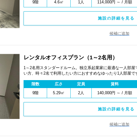
9階
4.6㎡
1人
114,000円 ～ / 月額
施設の詳細を見る 
候補に追加
レンタルオフィスプラン（1～2名用）
1～2名用スタンダードルーム。独立系起業家に最適な一人部屋
い方、時々2名で利用したい方におすすめなゆったり1人部屋で
線、電話機1台が設備されており、 防音個室・独立吸排気・個
階数
広さ
定員
賃料
です。 キャンペーン実施中 https://www.bizcube.jp/campaign
9階
5.29㎡
2人
140,000円 ～ / 月額
施設の詳細を見る 
候補に追加