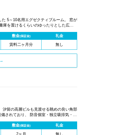
 5～10名用エグゼクティブルーム。 窓が
な書庫を置けるくらいのゆったりとした広さ
台が設備されており、 防音個室・独立吸排
敷金
礼金
(保証金)
賃料二ヶ月分
無し
→
あり、汐留の高層ビルも見渡せる眺めの良い角部
設備されており、 防音個室・独立吸排気・個
敷金
礼金
(保証金)
2ヶ月
無し