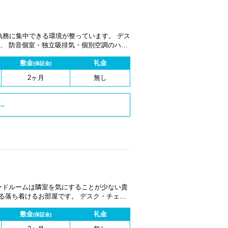
執務に集中できる環境が整っています。 デス
、 防音個室・独立吸排気・個別空調のハイ
 https://www.bizcube.jp/campaign
敷金
礼金
(保証金)
2ヶ月
無し
→
ードルームは隣室を気にすることが少ない貴
る落ち着けるお部屋です。 デスク・チェ
個室・独立吸排気・個別空調のハイスペック
敷金
礼金
(保証金)
スが付帯していないため割安でのご案内を実