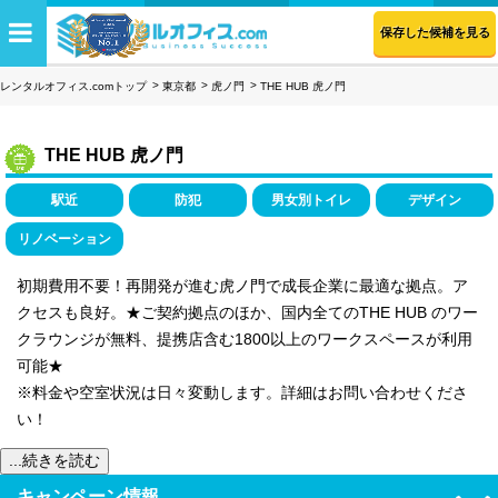
保存した候補を見る
レンタルオフィス.comトップ
東京都
虎ノ門
THE HUB 虎ノ門
THE HUB 虎ノ門
駅近
防犯
男女別トイレ
デザイン
リノベーション
初期費用不要！再開発が進む虎ノ門で成長企業に最適な拠点。ア
クセスも良好。★ご契約拠点のほか、国内全てのTHE HUB のワー
クラウンジが無料、提携店含む1800以上のワークスペースが利用
可能★
※料金や空室状況は日々変動します。詳細はお問い合わせくださ
い！
...続きを読む
キャンペーン情報