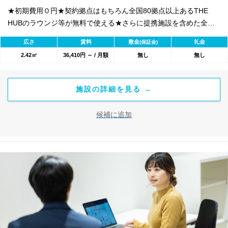
★初期費用０円★契約拠点はもちろん全国80拠点以上あるTHE
HUBのラウンジ等が無料で使える★さらに提携施設を含めた全
1800のワークスペースが利用可能★
広さ
賃料
敷金
礼金
(保証金)
2.42㎡
36,410円 ～ / 月額
無し
無し
施設の詳細を見る →
候補に追加