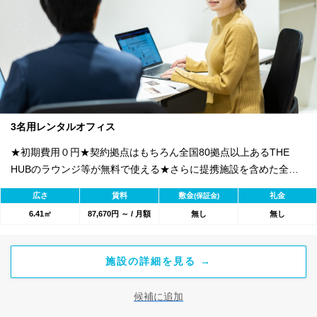
3名用レンタルオフィス
★初期費用０円★契約拠点はもちろん全国80拠点以上あるTHE
HUBのラウンジ等が無料で使える★さらに提携施設を含めた全
1800のワークスペースが利用可能★
広さ
賃料
敷金
礼金
(保証金)
6.41㎡
87,670円 ～ / 月額
無し
無し
施設の詳細を見る →
候補に追加