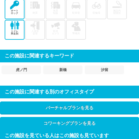
オート
免震
施設内
耐震
駐車場
駐輪場
ロック
制振
喫煙所
トイレ
入退室
監視
警備員
男女別
管理
カメラ
この施設に関連するキーワード
虎ノ門
新橋
汐留
この施設に関連する別のオフィスタイプ
バーチャルプランを見る
コワーキングプランを見る
この施設を見ている人はこの施設も見ています