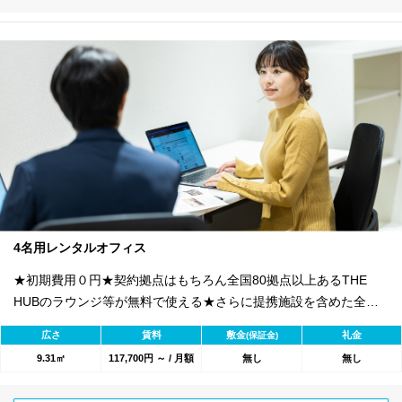
4名用レンタルオフィス
★初期費用０円★契約拠点はもちろん全国80拠点以上あるTHE
HUBのラウンジ等が無料で使える★さらに提携施設を含めた全
1800のワークスペースが利用可能★
広さ
賃料
敷金
礼金
(保証金)
9.31㎡
117,700円 ～ / 月額
無し
無し