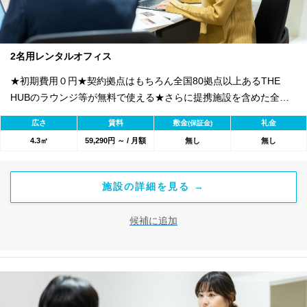
2名用レンタルオフィス
★初期費用０円★契約拠点はもちろん全国80拠点以上あるTHE
HUBのラウンジ等が無料で使える★さらに提携施設を含めた全
1800のワークスペースが利用可能★
広さ
賃料
敷金
礼金
(保証金)
4.3㎡
59,290円 ～ / 月額
無し
無し
施設の詳細を見る →
候補に追加