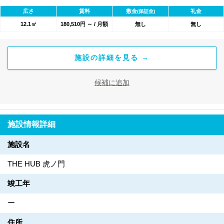
1800のワークスペースが利用可能★
広さ
賃料
敷金
礼金
(保証金)
12.1㎡
180,510円 ～ / 月額
無し
無し
施設の詳細を見る →
候補に追加
施設情報詳細
施設名
THE HUB 虎ノ門
竣工年
ー
住所