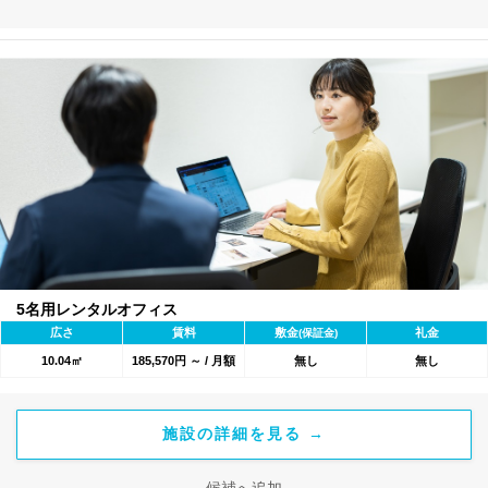
5名用レンタルオフィス
広さ
賃料
敷金
礼金
(保証金)
10.04㎡
185,570円 ～ / 月額
無し
無し
施設の詳細を見る →