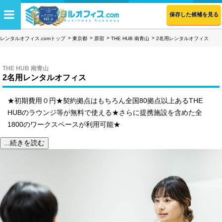
保存した候補を見る
レンタルオフィス.comトップ
東京都
原宿
THE HUB 南青山
2名用レンタルオフィス
THE HUB 南青山
2名用レンタルオフィス
★初期費用０円★契約拠点はもちろん全国80拠点以上あるTHE
HUBのラウンジ等が無料で使える★さらに提携施設を含めた全
1800のワークスペースが利用可能★
...続きを読む