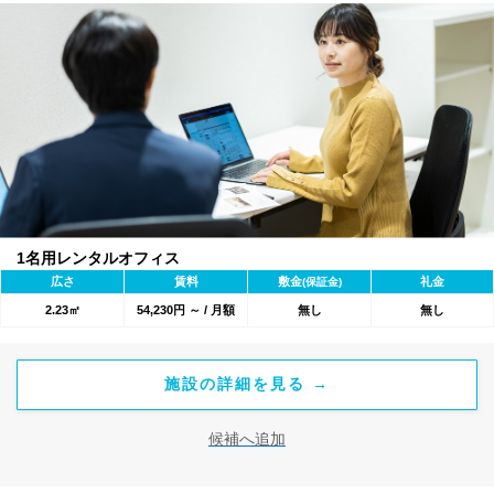
1名用レンタルオフィス
広さ
賃料
敷金
礼金
(保証金)
2.23㎡
54,230円 ～ / 月額
無し
無し
施設の詳細を見る →
候補へ追加