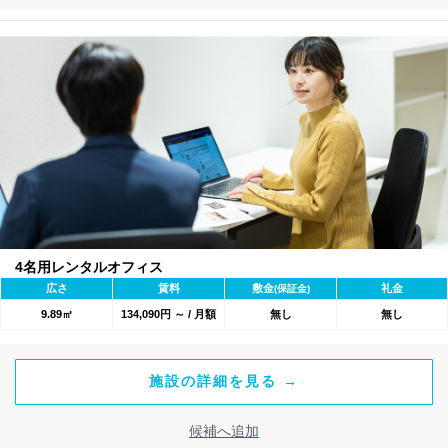
4名用レンタルオフィス
広さ
賃料
敷金
礼金
(保証金)
9.89㎡
134,090円 ～ / 月額
無し
無し
施設の詳細を見る →
候補へ追加