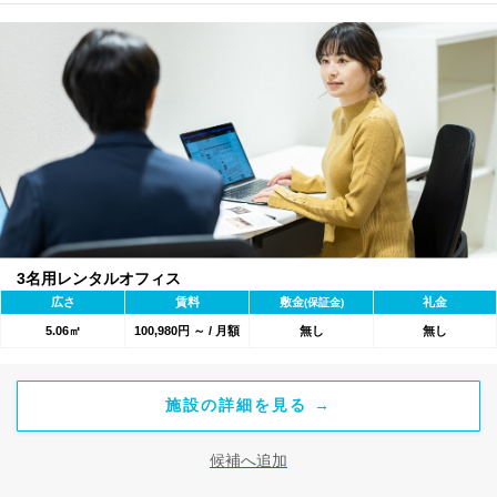
3名用レンタルオフィス
広さ
賃料
敷金
礼金
(保証金)
5.06㎡
100,980円 ～ / 月額
無し
無し
施設の詳細を見る →
候補へ追加