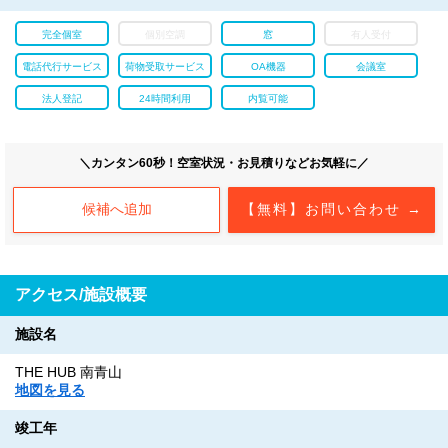
完全個室
個別空調
窓
有人受付
電話代行サービス
荷物受取サービス
OA機器
会議室
法人登記
24時間利用
内覧可能
＼カンタン60秒！空室状況・お見積りなどお気軽に／
候補へ追加
【無料】お問い合わせ →
アクセス/施設概要
施設名
THE HUB 南青山
地図を見る
竣工年