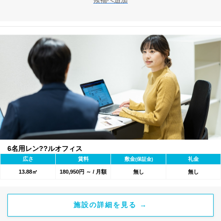
候補へ追加
6名用レン??ルオフィス
広さ
賃料
敷金
礼金
(保証金)
13.88㎡
180,950円 ～ / 月額
無し
無し
施設の詳細を見る →