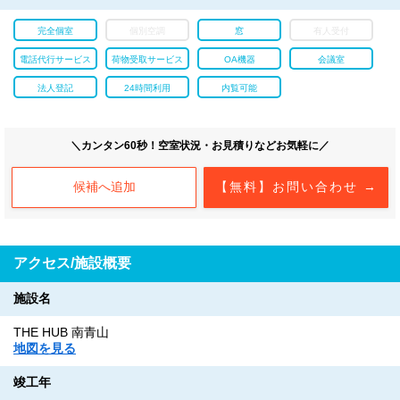
完全個室
個別空調
窓
有人受付
電話代行サービス
荷物受取サービス
OA機器
会議室
法人登記
24時間利用
内覧可能
＼カンタン60秒！空室状況・お見積りなどお気軽に／
候補へ追加
【無料】お問い合わせ →
アクセス/施設概要
施設名
THE HUB 南青山
地図を見る
竣工年