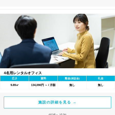
4名用レンタルオフィス
広さ
賃料
敷金
礼金
(保証金)
9.89㎡
134,090円 ～ / 月額
無し
無し
施設の詳細を見る →