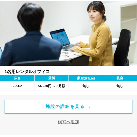
1名用レンタルオフィス
広さ
賃料
敷金
礼金
(保証金)
2.23㎡
54,230円 ～ / 月額
無し
無し
施設の詳細を見る →
候補へ追加