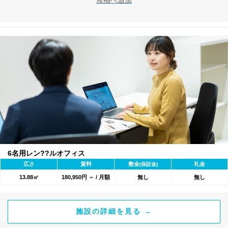
候補へ追加
6名用レン??ルオフィス
広さ
賃料
敷金
礼金
(保証金)
13.88㎡
180,950円 ～ / 月額
無し
無し
施設の詳細を見る →