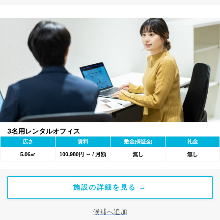
3名用レンタルオフィス
広さ
賃料
敷金
礼金
(保証金)
5.06㎡
100,980円 ～ / 月額
無し
無し
施設の詳細を見る →
候補へ追加