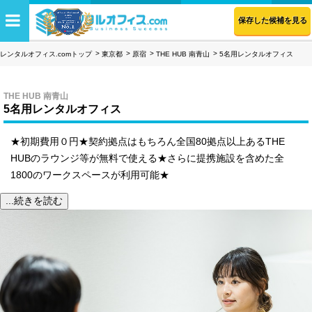
保存した候補を見る
レンタルオフィス.comトップ
東京都
原宿
THE HUB 南青山
5名用レンタルオフィス
THE HUB 南青山
5名用レンタルオフィス
★初期費用０円★契約拠点はもちろん全国80拠点以上あるTHE
HUBのラウンジ等が無料で使える★さらに提携施設を含めた全
1800のワークスペースが利用可能★
...続きを読む