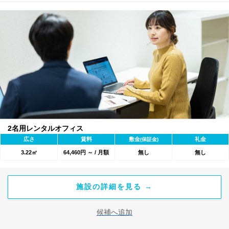
2名用レンタルオフィス
広さ
賃料
敷金
礼金
(保証金)
3.22㎡
64,460円 ～ / 月額
無し
無し
施設の詳細を見る →
候補へ追加