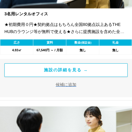
3名用レンタルオフィス
★初期費用０円★契約拠点はもちろん全国80拠点以上あるTHE
HUBのラウンジ等が無料で使える★さらに提携施設を含めた全
1800のワークスペースが利用可能★
広さ
賃料
敷金
礼金
(保証金)
4.93㎡
67,540円 ～ / 月額
無し
無し
施設の詳細を見る →
候補に追加