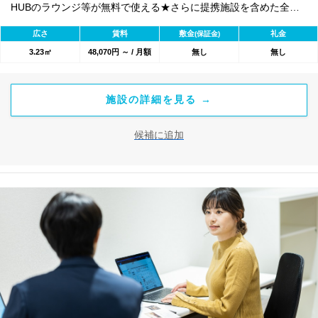
HUBのラウンジ等が無料で使える★さらに提携施設を含めた全
1800のワークスペースが利用可能★
広さ
賃料
敷金
礼金
(保証金)
3.23㎡
48,070円 ～ / 月額
無し
無し
施設の詳細を見る →
候補に追加