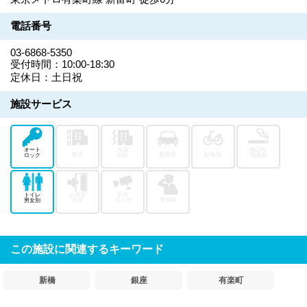
電話番号
03-6868-5350
受付時間：10:00-18:30
定休日：土日祝
施設サービス
オート
免震
施設内
耐震
駐車場
駐輪場
ロック
制振
喫煙所
トイレ
入退室
監視
警備員
男女別
管理
カメラ
この施設に関連するキーワード
新橋
銀座
有楽町