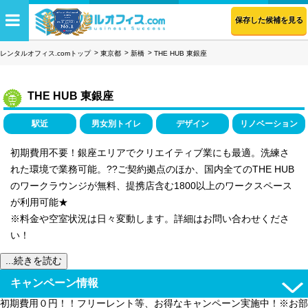
保存した候補を見る
レンタルオフィス.comトップ
東京都
新橋
THE HUB 東銀座
THE HUB 東銀座
駅近
男女別トイレ
デザイン
リノベーション
初期費用不要！銀座エリアでクリエイティブ業にも最適。洗練さ
れた環境で業務可能。??ご契約拠点のほか、国内全てのTHE HUB
のワークラウンジが無料、提携店含む1800以上のワークスペース
が利用可能★
※料金や空室状況は日々変動します。詳細はお問い合わせくださ
い！
...続きを読む
キャンペーン情報
初期費用０円！！フリーレント等、お得なキャンペーン実施中！※お部