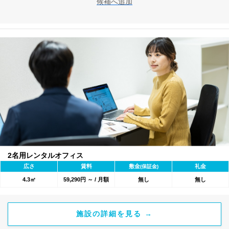
候補へ追加
2名用レンタルオフィス
広さ
賃料
敷金
礼金
(保証金)
4.3㎡
59,290円 ～ / 月額
無し
無し
施設の詳細を見る →