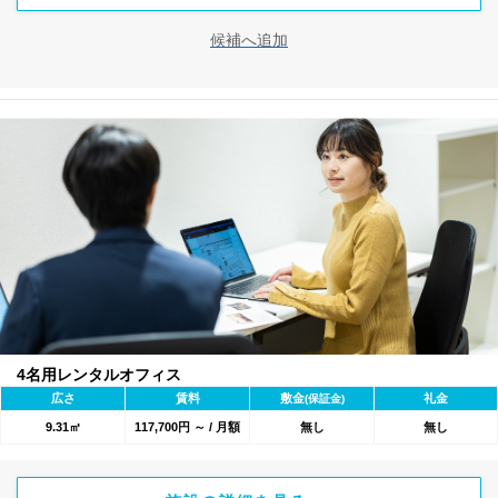
候補へ追加
4名用レンタルオフィス
広さ
賃料
敷金
礼金
(保証金)
9.31㎡
117,700円 ～ / 月額
無し
無し