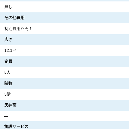
無し
その他費用
初期費用０円！
広さ
12.1㎡
定員
5人
階数
5階
天井高
―
施設サービス