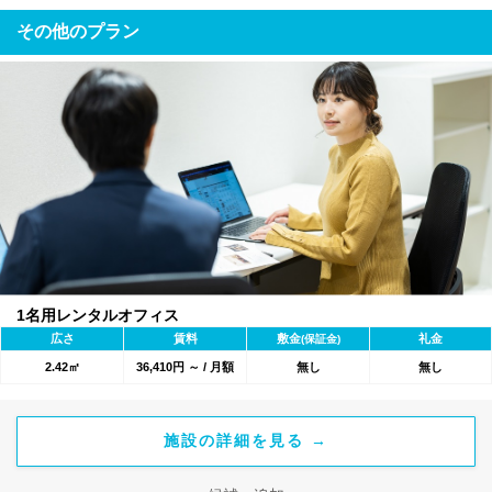
その他のプラン
1名用レンタルオフィス
広さ
賃料
敷金
礼金
(保証金)
2.42㎡
36,410円 ～ / 月額
無し
無し
施設の詳細を見る →