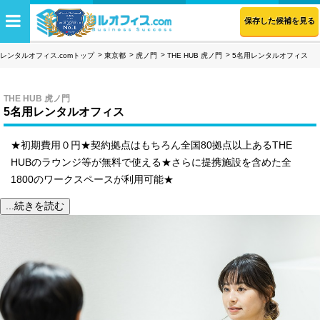
保存した候補を見る
レンタルオフィス.comトップ
東京都
虎ノ門
THE HUB 虎ノ門
5名用レンタルオフィス
THE HUB 虎ノ門
5名用レンタルオフィス
★初期費用０円★契約拠点はもちろん全国80拠点以上あるTHE
HUBのラウンジ等が無料で使える★さらに提携施設を含めた全
1800のワークスペースが利用可能★
...続きを読む