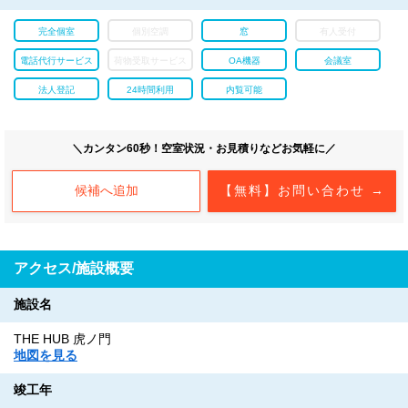
完全個室
個別空調
窓
有人受付
電話代行サービス
荷物受取サービス
OA機器
会議室
法人登記
24時間利用
内覧可能
＼カンタン60秒！空室状況・お見積りなどお気軽に／
候補へ追加
【無料】お問い合わせ →
アクセス/施設概要
施設名
THE HUB 虎ノ門
地図を見る
竣工年