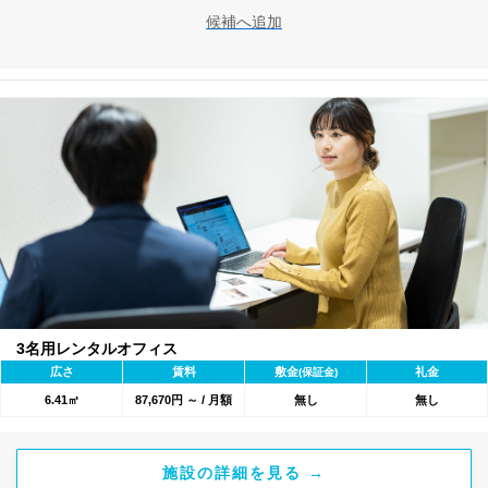
候補へ追加
3名用レンタルオフィス
広さ
賃料
敷金
礼金
(保証金)
6.41㎡
87,670円 ～ / 月額
無し
無し
施設の詳細を見る →