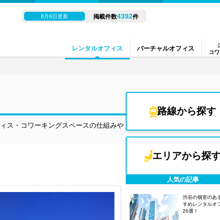
4392
8月6日更新
掲載件数
件
レンタルオフィス
バーチャルオフィス
コワ
路線から探す
ィス・コワーキングスペースの仕組みや
エリアから探
人気の記事
渋谷の個室のあ
すめレンタルオ
26選！