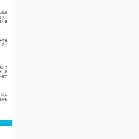
ス世界
（リー
徴と魅
阪のお
オフィ
契約で
金、助
＆おす
で法人
意点も