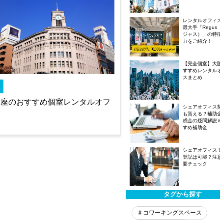
レンタルオフィ
最大手「Regus
ジャス）」の特
力をご紹介！
【完全個室】大
すすめレンタル
スまとめ
銀座のおすすめ個室レンタルオフ
シェアオフィス
め
も貰える？補助
成金の疑問解説
すめ補助金
シェアオフィス
登記は可能？注
要チェック
タグから探す
＃コワーキングスペース