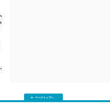
内
洲
門
ページトップへ