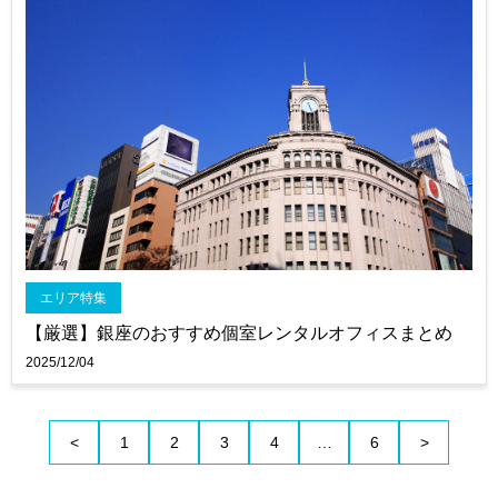
エリア特集
【厳選】銀座のおすすめ個室レンタルオフィスまとめ
2025/12/04
<
1
2
3
4
…
6
>