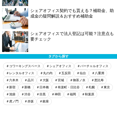
シェアオフィス契約でも貰える？補助金、助
成金の疑問解説＆おすすめ補助金
シェアオフィスで法人登記は可能？注意点も
要チェック
タグから探す
＃コワーキングスペース
＃シェアオフィス
＃バーチャルオフィス
＃レンタルオフィス
＃丸の内
＃五反田
＃仙台
＃八重洲
＃六本木
＃品川
＃大阪
＃宮城
＃御茶ノ水
＃恵比寿
＃新宿
＃新橋
＃日本橋
＃有楽町・日比谷
＃札幌
＃東京
＃池袋
＃渋谷
＃目黒
＃神田
＃福岡
＃秋葉原
＃虎ノ門
＃赤坂
＃銀座