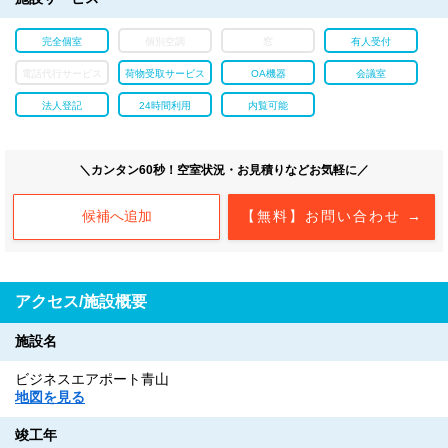
完全個室
個別空調
窓
有人受付
電話代行サービス
荷物受取サービス
OA機器
会議室
法人登記
24時間利用
内覧可能
＼カンタン60秒！空室状況・お見積りなどお気軽に／
候補へ追加
【無料】お問い合わせ →
アクセス/施設概要
施設名
ビジネスエアポート青山
地図を見る
竣工年