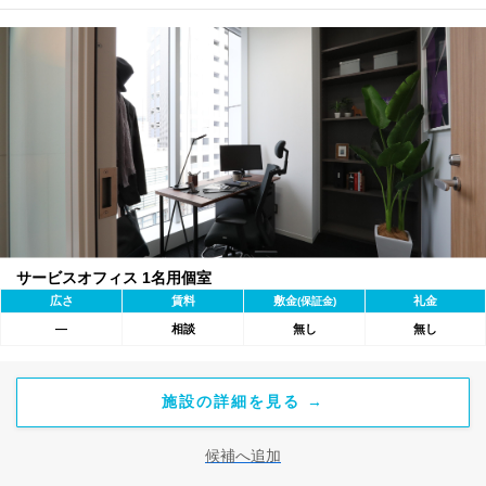
サービスオフィス 1名用個室
広さ
賃料
敷金
礼金
(保証金)
―
相談
無し
無し
施設の詳細を見る →
候補へ追加