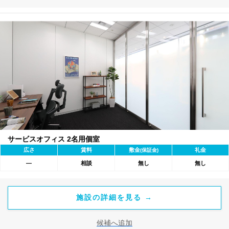
サービスオフィス 2名用個室
広さ
賃料
敷金
礼金
(保証金)
―
相談
無し
無し
施設の詳細を見る →
候補へ追加