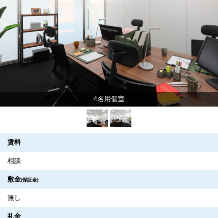
4名用個室
賃料
相談
敷金
(保証金)
無し
礼金