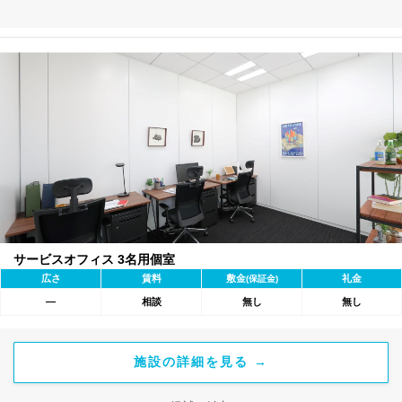
サービスオフィス 3名用個室
広さ
賃料
敷金
礼金
(保証金)
―
相談
無し
無し
施設の詳細を見る →