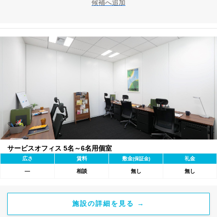
候補へ追加
サービスオフィス 5名～6名用個室
広さ
賃料
敷金
礼金
(保証金)
―
相談
無し
無し
施設の詳細を見る →