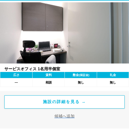
サービスオフィス 1名用半個室
広さ
賃料
敷金
礼金
(保証金)
―
相談
無し
無し
施設の詳細を見る →
候補へ追加