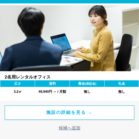
2名用レンタルオフィス
広さ
賃料
敷金
礼金
(保証金)
3.2㎡
49,940円 ～ / 月額
無し
無し
施設の詳細を見る →
候補へ追加