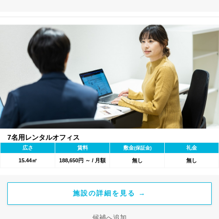
7名用レンタルオフィス
広さ
賃料
敷金
礼金
(保証金)
15.44㎡
188,650円 ～ / 月額
無し
無し
施設の詳細を見る →
候補へ追加