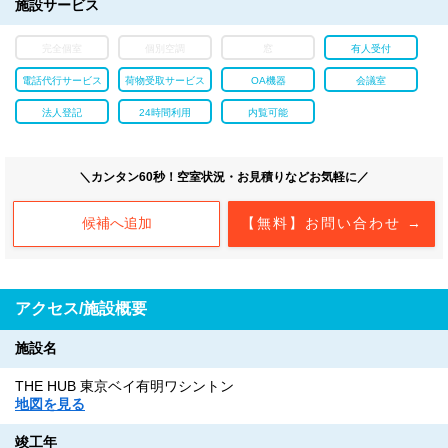
施設サービス
完全個室
個別空調
窓
有人受付
電話代行サービス
荷物受取サービス
OA機器
会議室
法人登記
24時間利用
内覧可能
＼カンタン60秒！空室状況・お見積りなどお気軽に／
候補へ追加
【無料】お問い合わせ →
アクセス/施設概要
施設名
THE HUB 東京ベイ有明ワシントン
地図を見る
竣工年