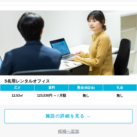
5名用レンタルオフィス
広さ
賃料
敷金
礼金
(保証金)
12.53㎡
123,530円 ～ / 月額
無し
無し
施設の詳細を見る →
候補へ追加