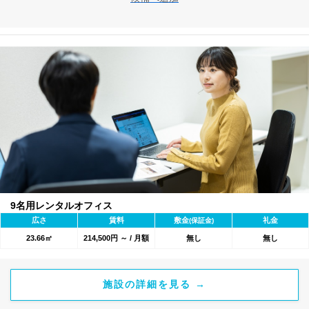
9名用レンタルオフィス
広さ
賃料
敷金
礼金
(保証金)
23.66㎡
214,500円 ～ / 月額
無し
無し
施設の詳細を見る →