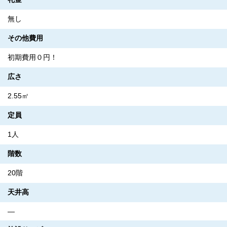
無し
その他費用
初期費用０円！
広さ
2.55㎡
定員
1人
階数
20階
天井高
―