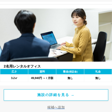
2名用レンタルオフィス
広さ
賃料
敷金
礼金
(保証金)
3.2㎡
49,940円 ～ / 月額
無し
無し
施設の詳細を見る →
候補へ追加