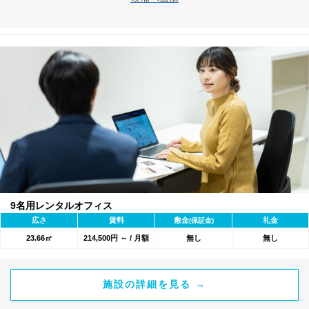
9名用レンタルオフィス
広さ
賃料
敷金
礼金
(保証金)
23.66㎡
214,500円 ～ / 月額
無し
無し
施設の詳細を見る →