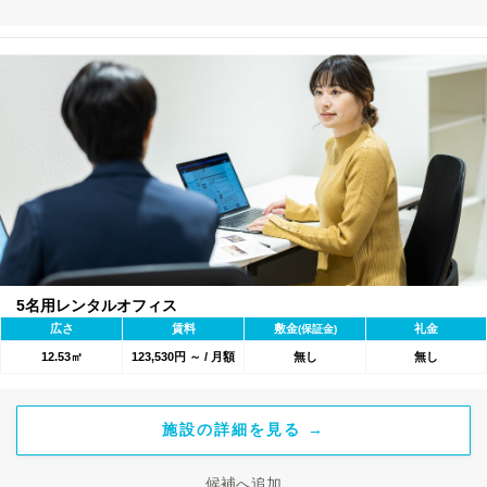
5名用レンタルオフィス
広さ
賃料
敷金
礼金
(保証金)
12.53㎡
123,530円 ～ / 月額
無し
無し
施設の詳細を見る →
候補へ追加