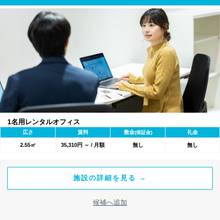
1名用レンタルオフィス
広さ
賃料
敷金
礼金
(保証金)
2.55㎡
35,310円 ～ / 月額
無し
無し
施設の詳細を見る →
候補へ追加