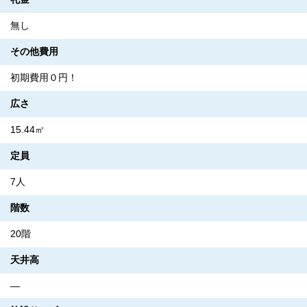
無し
その他費用
初期費用０円！
広さ
15.44㎡
定員
7人
階数
20階
天井高
―