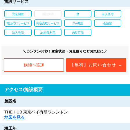
施設サービス
完全個室
個別空調
窓
有人受付
電話代行サービス
荷物受取サービス
OA機器
会議室
法人登記
24時間利用
内覧可能
＼カンタン60秒！空室状況・お見積りなどお気軽に／
候補へ追加
【無料】お問い合わせ →
アクセス/施設概要
施設名
THE HUB 東京ベイ有明ワシントン
地図を見る
竣工年