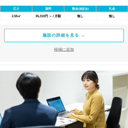
1800のワークスペースが利用可能★
広さ
賃料
敷金
礼金
(保証金)
2.55㎡
35,310円 ～ / 月額
無し
無し
施設の詳細を見る →
候補に追加