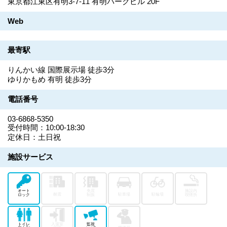
東京都江東区有明3-7-11 有明パークビル 20F
Web
最寄駅
りんかい線 国際展示場 徒歩3分
ゆりかもめ 有明 徒歩3分
電話番号
03-6868-5350
受付時間：10:00-18:30
定休日：土日祝
施設サービス
オート
免震
施設内
耐震
駐車場
駐輪場
ロック
制振
喫煙所
トイレ
入退室
監視