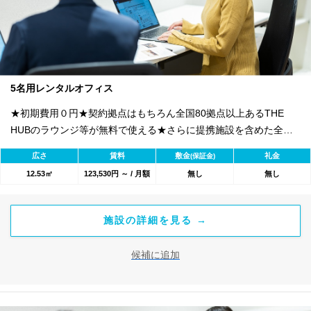
5名用レンタルオフィス
★初期費用０円★契約拠点はもちろん全国80拠点以上あるTHE
HUBのラウンジ等が無料で使える★さらに提携施設を含めた全
1800のワークスペースが利用可能★
広さ
賃料
敷金
礼金
(保証金)
12.53㎡
123,530円 ～ / 月額
無し
無し
施設の詳細を見る →
候補に追加