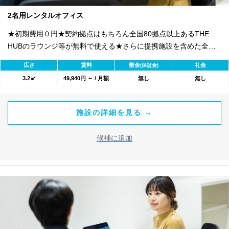
2名用レンタルオフィス
★初期費用０円★契約拠点はもちろん全国80拠点以上あるTHE
HUBのラウンジ等が無料で使える★さらに提携施設を含めた全
1800のワークスペースが利用可能★
広さ
賃料
敷金
礼金
(保証金)
3.2㎡
49,940円 ～ / 月額
無し
無し
施設の詳細を見る →
候補に追加