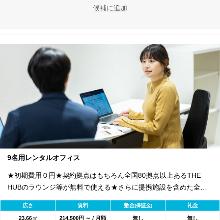
候補に追加
9名用レンタルオフィス
★初期費用０円★契約拠点はもちろん全国80拠点以上あるTHE
HUBのラウンジ等が無料で使える★さらに提携施設を含めた全
1800のワークスペースが利用可能★
広さ
賃料
敷金
礼金
(保証金)
23.66㎡
214,500円 ～ / 月額
無し
無し