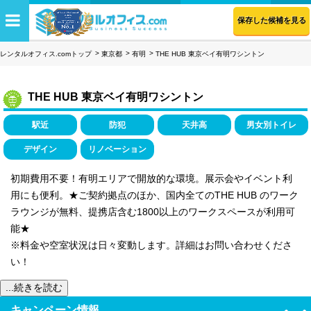
保存した候補を見る
レンタルオフィス.comトップ
東京都
有明
THE HUB 東京ベイ有明ワシントン
THE HUB 東京ベイ有明ワシントン
駅近
防犯
天井高
男女別トイレ
デザイン
リノベーション
初期費用不要！有明エリアで開放的な環境。展示会やイベント利
用にも便利。★ご契約拠点のほか、国内全てのTHE HUB のワーク
ラウンジが無料、提携店含む1800以上のワークスペースが利用可
能★
※料金や空室状況は日々変動します。詳細はお問い合わせくださ
い！
...続きを読む
キャンペーン情報