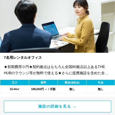
7名用レンタルオフィス
★初期費用０円★契約拠点はもちろん全国80拠点以上あるTHE
HUBのラウンジ等が無料で使える★さらに提携施設を含めた全
1800のワークスペースが利用可能★
広さ
賃料
敷金
礼金
(保証金)
15.44㎡
188,650円 ～ / 月額
無し
無し
施設の詳細を見る →