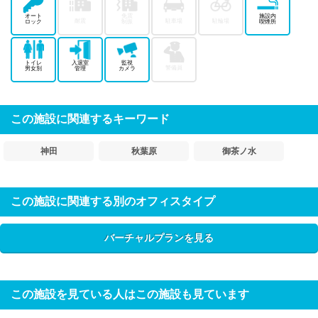
オート
免震
施設内
耐震
駐車場
駐輪場
ロック
制振
喫煙所
トイレ
入退室
監視
警備員
男女別
管理
カメラ
この施設に関連するキーワード
神田
秋葉原
御茶ノ水
この施設に関連する別のオフィスタイプ
バーチャルプランを見る
この施設を見ている人はこの施設も見ています