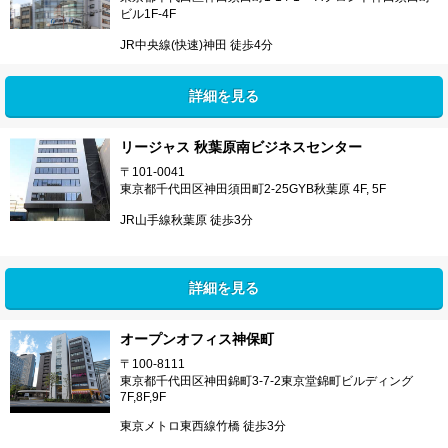
ビル1F-4F
JR中央線(快速)神田 徒歩4分
詳細を見る
リージャス 秋葉原南ビジネスセンター
〒101-0041
東京都千代田区神田須田町2-25GYB秋葉原 4F, 5F
JR山手線秋葉原 徒歩3分
詳細を見る
オープンオフィス神保町
〒100-8111
東京都千代田区神田錦町3-7-2東京堂錦町ビルディング
7F,8F,9F
東京メトロ東西線竹橋 徒歩3分