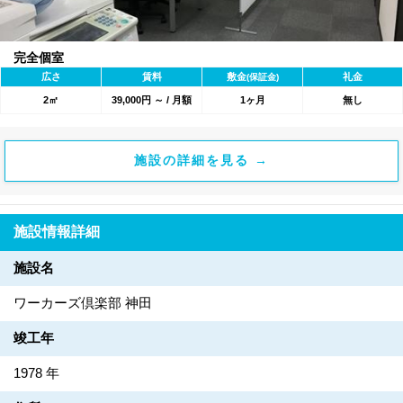
完全個室
広さ
賃料
敷金
礼金
(保証金)
2㎡
39,000円 ～ / 月額
1ヶ月
無し
施設の詳細を見る →
施設情報詳細
施設名
ワーカーズ倶楽部 神田
竣工年
1978 年