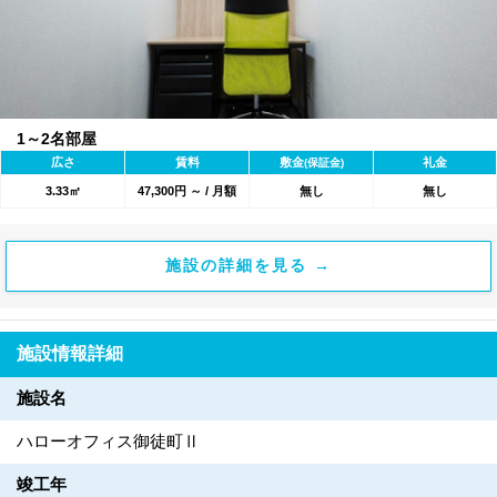
1～2名部屋
広さ
賃料
敷金
礼金
(保証金)
3.33㎡
47,300円 ～ / 月額
無し
無し
施設の詳細を見る →
施設情報詳細
施設名
ハローオフィス御徒町Ⅱ
竣工年