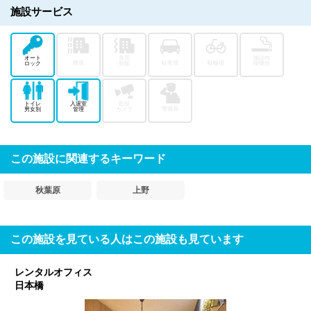
施設サービス
オート
免震
施設内
耐震
駐車場
駐輪場
ロック
制振
喫煙所
トイレ
入退室
監視
警備員
男女別
管理
カメラ
この施設に関連するキーワード
秋葉原
上野
この施設を見ている人はこの施設も見ています
レンタルオフィス
日本橋