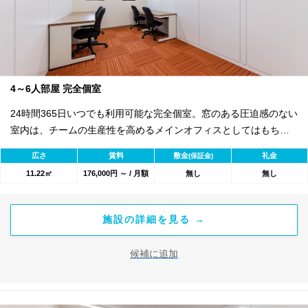
4～6人部屋 完全個室
24時間365日いつでも利用可能な完全個室。窓のある圧迫感のない
室内は、チームの生産性を高めるメインオフィスとしてはもちろ
ん、メンバー間のコミュニケーションを重視するクリエイティブ
広さ
賃料
敷金
礼金
(保証金)
な職場としても最適な環境です。 セキュリティ面では、エントラ
11.22㎡
176,000円 ～ / 月額
無し
無し
ンスのオートロック完備に加え、各お部屋も個別に施錠が可能。
室内にインターホンを設置しているため、来客時も自室からスム
ーズに対応いただけます。 初期費用は、入室契約金110,000円と
施設の詳細を見る →
初月賃料・共益費のみでスタートが可能です。水道光熱費も共益
費に含まれるシンプルな料金体系に加え、敷金・更新料・原状回
候補に追加
復費も無料。コストを抑えながらオフィスを構えることが可能で
す。