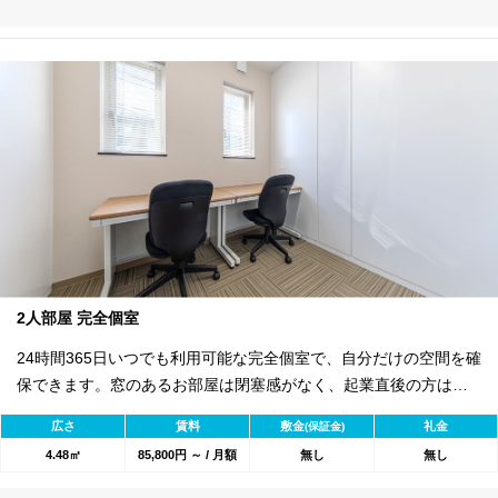
2人部屋 完全個室
24時間365日いつでも利用可能な完全個室で、自分だけの空間を確
保できます。窓のあるお部屋は閉塞感がなく、起業直後の方はも
ちろん、1人利用でゆとりを持って使いたい方にもおすすめの環境
広さ
賃料
敷金
礼金
(保証金)
です。 セキュリティ面では、エントランスのオートロック完備に
4.48㎡
85,800円 ～ / 月額
無し
無し
加え、各お部屋も個別に施錠が可能。部外者の侵入を防ぎ、大切
な情報とプライバシーをしっかりと守ります。 初期費用は入室契