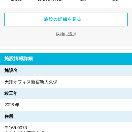
トロックと個別施錠による二重の防犯体制を採用。室内にインタ
ーホンを設置しているため、来客時も自室からスマートに応対い
ただけます。 初期費用は入室契約金110,000円と初月賃料・共益
施設の詳細を見る →
費のみ。水道光熱費込みの定額制で、敷金・更新料・原状回復費
も一切不要。コストを最小限に抑えつつ、本格的な拠点としての
候補に追加
オフィスを構えることが可能です。
施設情報詳細
施設名
天翔オフィス新宿新大久保
竣工年
2026 年
住所
〒169-0073