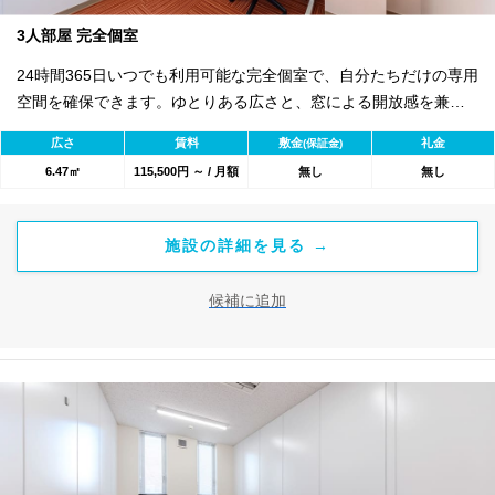
3人部屋 完全個室
24時間365日いつでも利用可能な完全個室で、自分たちだけの専用
空間を確保できます。ゆとりある広さと、窓による開放感を兼ね
備えたお部屋は、3名体制のチーム拠点として最適なビジネス環境
広さ
賃料
敷金
礼金
(保証金)
を提供します。 セキュリティ面では、エントランスのオートロッ
6.47㎡
115,500円 ～ / 月額
無し
無し
ク完備に加え、各お部屋も個別に施錠が可能。室内にインターホ
ンを設置しているため、来客時も自室からスムーズに対応いただ
けます。 初期費用は、入室契約金110,000円と初月賃料・共益費
施設の詳細を見る →
のみでスタートいただけます。水道光熱費も共益費に含まれるシ
ンプルな料金体系に加え、敷金・更新料・原状回復費もすべて無
候補に追加
料。コストを抑えながらオフィスを構えることが可能です。