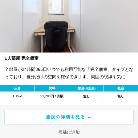
1人部屋 完全個室
全部屋が24時間365日いつでも利用可能な「完全個室」タイプとな
っており、自分だけの空間を確保できます。周囲の視線を気にせ
ず業務に集中できるため、個人事業主の方や起業されたばかりの
広さ
賃料
敷金
礼金
(保証金)
方に最適な環境です。 セキュリティ面では、エントランスのオー
1.75㎡
51,700円 / 月額
無し
無し
トロック完備に加え、各お部屋も個別に施錠が可能です。室内に
インターホンを設置しているため、急な来客にも自室からスマー
トに対応ができます。 初期費用は、入室契約金55,000円と初月賃
施設の詳細を見る →
料・共益費のみでスピーディーにスタートいただけます。水道光
熱費込みのシンプルな料金体系に加え、敷金・更新料・原状回復
候補に追加
費もすべて無料。無理のないオフィス運営を実現できます。