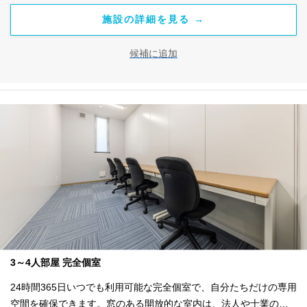
約金110,000円と初月賃料・共益費のみで、水道光熱費も共益費に
施設の詳細を見る →
含まれます。敷金・更新料・原状回復費がすべて無料のため月々
のコスト管理も安心。リーズナブルに自分専用のオフィスを持て
候補に追加
るのが、このプランの大きな魅力です。
3～4人部屋 完全個室
24時間365日いつでも利用可能な完全個室で、自分たちだけの専用
空間を確保できます。窓のある開放的な室内は、法人や士業の事