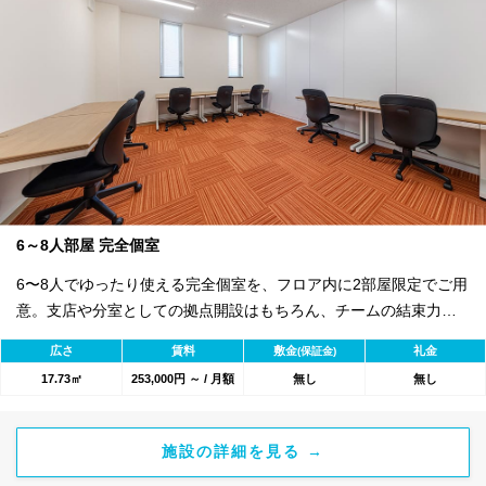
6～8人部屋 完全個室
6〜8人でゆったり使える完全個室を、フロア内に2部屋限定でご用
意。支店や分室としての拠点開設はもちろん、チームの結束力を
高めるメインオフィスとしても最適な、独立した専用空間を確保
広さ
賃料
敷金
礼金
(保証金)
できます。 セキュリティ面では、オートロックと個別施錠を採
17.73㎡
253,000円 ～ / 月額
無し
無し
用。部外者の侵入を未然に防ぎ、大切な情報とメンバーのプライ
バシーを強固に守ります。 初期費用は入室契約金110,000円と初
月賃料・共益費のみ。水道光熱費込みの定額制で、敷金・更新
施設の詳細を見る →
料・原状回復費もすべて無料です。ランニングコストを大幅に抑