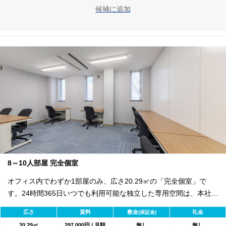
え、事業の成長にリソースを集中できるスマートなオフィス運営
候補に追加
を実現できます。
8～10人部屋 完全個室
オフィス内でわずか1部屋のみ、広さ20.29㎡の「完全個室」で
す。24時間365日いつでも利用可能な独立した専用空間は、本社機
能としてはもちろん、企業のサテライトオフィスや重要プロジェ
広さ
賃料
敷金
礼金
(保証金)
クトの戦略的拠点としても最適です。 セキュリティ面では、オー
20.29㎡
297,000円 / 月額
無し
無し