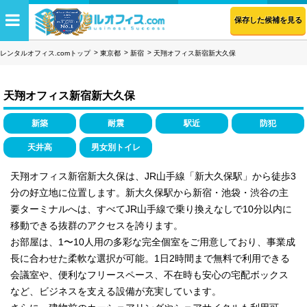
保存した候補を見る
レンタルオフィス.comトップ
東京都
新宿
天翔オフィス新宿新大久保
天翔オフィス新宿新大久保
新築
耐震
駅近
防犯
天井高
男女別トイレ
天翔オフィス新宿新大久保は、JR山手線「新大久保駅」から徒歩3
分の好立地に位置します。新大久保駅から新宿・池袋・渋谷の主
要ターミナルへは、すべてJR山手線で乗り換えなしで10分以内に
移動できる抜群のアクセスを誇ります。
お部屋は、1〜10人用の多彩な完全個室をご用意しており、事業成
長に合わせた柔軟な選択が可能。1日2時間まで無料で利用できる
会議室や、便利なフリースペース、不在時も安心の宅配ボックス
など、ビジネスを支える設備が充実しています。