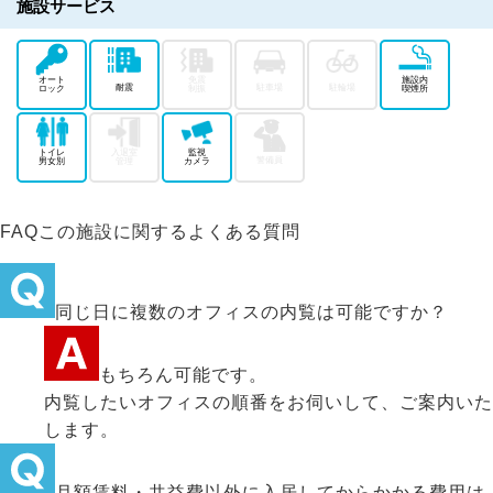
施設サービス
オート
免震
施設内
耐震
駐車場
駐輪場
ロック
制振
喫煙所
トイレ
入退室
監視
警備員
男女別
管理
カメラ
FAQ
この施設に関するよくある質問
同じ日に複数のオフィスの内覧は可能ですか？
もちろん可能です。
内覧したいオフィスの順番をお伺いして、ご案内いた
します。
月額賃料・共益費以外に入居してからかかる費用は