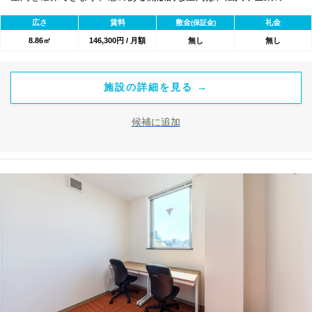
務所としてはもちろん、3名で広めに使いたい方や短期プロジェク
広さ
賃料
敷金
礼金
(保証金)
トの拠点としてもおすすめです。 セキュリティ面では、エントラ
8.86㎡
146,300円 / 月額
無し
無し
ンスのオートロック完備に加え、各お部屋も個別に施錠が可能。
部外者の侵入を防ぎ、大切な情報とプライバシーをしっかりと守
ります。 水道光熱費も共益費に含まれるシンプルな料金体系に加
施設の詳細を見る →
え、敷金・更新料・原状回復費もすべて無料。ランニングコスト
を大幅に抑え、無理のないスマートなオフィス運営を実現しま
候補に追加
す。